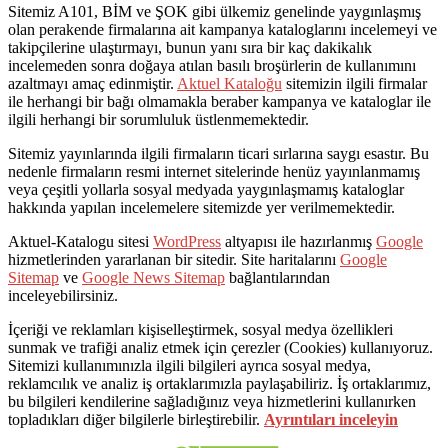
Sitemiz A101, BİM ve ŞOK gibi ülkemiz genelinde yaygınlaşmış
olan perakende firmalarına ait kampanya kataloglarını incelemeyi ve
takipçilerine ulaştırmayı, bunun yanı sıra bir kaç dakikalık
incelemeden sonra doğaya atılan basılı broşürlerin de kullanımını
azaltmayı amaç edinmiştir.
Aktuel Kataloğu
sitemizin ilgili firmalar
ile herhangi bir bağı olmamakla beraber kampanya ve kataloglar ile
ilgili herhangi bir sorumluluk üstlenmemektedir.
Sitemiz yayınlarında ilgili firmaların ticari sırlarına saygı esastır. Bu
nedenle firmaların resmi internet sitelerinde henüz yayınlanmamış
veya çeşitli yollarla sosyal medyada yaygınlaşmamış kataloglar
hakkında yapılan incelemelere sitemizde yer verilmemektedir.
Aktuel-Katalogu sitesi
WordPress
altyapısı ile hazırlanmış
Google
hizmetlerinden yararlanan bir sitedir. Site haritalarını
Google
Sitemap
ve
Google News Sitemap
bağlantılarından
inceleyebilirsiniz.
İçeriği ve reklamları kişiselleştirmek, sosyal medya özellikleri
sunmak ve trafiği analiz etmek için çerezler (Cookies) kullanıyoruz.
Sitemizi kullanımınızla ilgili bilgileri ayrıca sosyal medya,
reklamcılık ve analiz iş ortaklarımızla paylaşabiliriz. İş ortaklarımız,
bu bilgileri kendilerine sağladığınız veya hizmetlerini kullanırken
topladıkları diğer bilgilerle birleştirebilir.
Ayrıntıları inceleyin