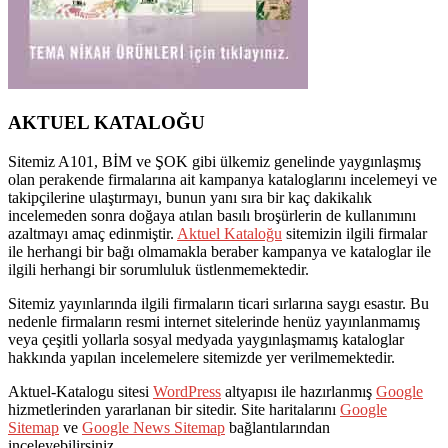
AKTUEL KATALOĞU
Sitemiz A101, BİM ve ŞOK gibi ülkemiz genelinde yaygınlaşmış
olan perakende firmalarına ait kampanya kataloglarını incelemeyi ve
takipçilerine ulaştırmayı, bunun yanı sıra bir kaç dakikalık
incelemeden sonra doğaya atılan basılı broşürlerin de kullanımını
azaltmayı amaç edinmiştir.
Aktuel Kataloğu
sitemizin ilgili firmalar
ile herhangi bir bağı olmamakla beraber kampanya ve kataloglar ile
ilgili herhangi bir sorumluluk üstlenmemektedir.
Sitemiz yayınlarında ilgili firmaların ticari sırlarına saygı esastır. Bu
nedenle firmaların resmi internet sitelerinde henüz yayınlanmamış
veya çeşitli yollarla sosyal medyada yaygınlaşmamış kataloglar
hakkında yapılan incelemelere sitemizde yer verilmemektedir.
Aktuel-Katalogu sitesi
WordPress
altyapısı ile hazırlanmış
Google
hizmetlerinden yararlanan bir sitedir. Site haritalarını
Google
Sitemap
ve
Google News Sitemap
bağlantılarından
inceleyebilirsiniz.