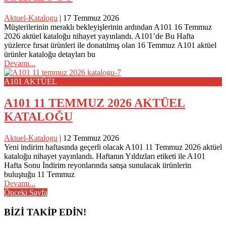
Aktuel-Katalogu
|
17 Temmuz 2026
Müşterilerinin meraklı bekleyişlerinin ardından A101 16 Temmuz
2026 aktüel kataloğu nihayet yayınlandı. A101’de Bu Hafta
yüzlerce fırsat ürünleri ile donatılmış olan 16 Temmuz A101 aktüel
ürünler kataloğu detayları bu
Devamı...
A101 AKTÜEL
A101 11 TEMMUZ 2026 AKTÜEL
KATALOĞU
Aktuel-Katalogu
|
12 Temmuz 2026
Yeni indirim haftasında geçerli olacak A101 11 Temmuz 2026 aktüel
kataloğu nihayet yayınlandı. Haftanın Yıldızları etiketi ile A101
Hafta Sonu İndirim reyonlarında satışa sunulacak ürünlerin
buluştuğu 11 Temmuz
Devamı...
Posts
Önceki Sayfa
navigation
BİZİ TAKİP EDİN!