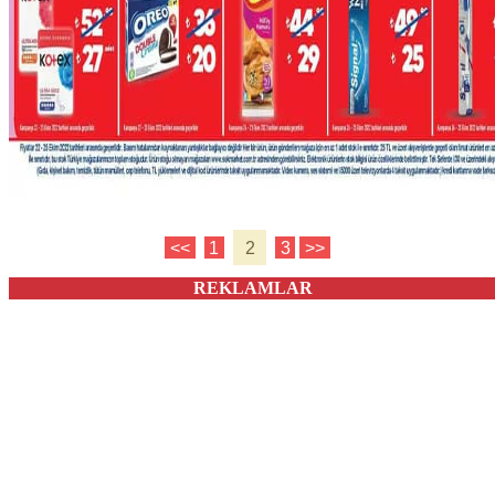
<<
1
2
3
>>
REKLAMLAR