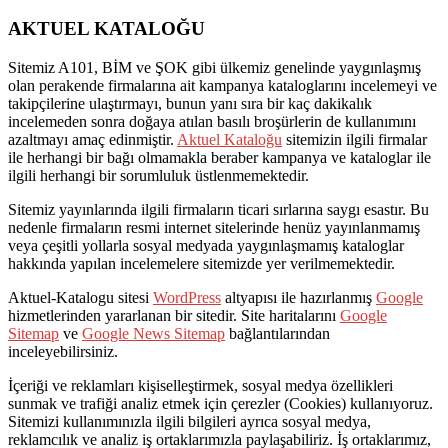
AKTUEL KATALOĞU
Sitemiz A101, BİM ve ŞOK gibi ülkemiz genelinde yaygınlaşmış
olan perakende firmalarına ait kampanya kataloglarını incelemeyi ve
takipçilerine ulaştırmayı, bunun yanı sıra bir kaç dakikalık
incelemeden sonra doğaya atılan basılı broşürlerin de kullanımını
azaltmayı amaç edinmiştir.
Aktuel Kataloğu
sitemizin ilgili firmalar
ile herhangi bir bağı olmamakla beraber kampanya ve kataloglar ile
ilgili herhangi bir sorumluluk üstlenmemektedir.
Sitemiz yayınlarında ilgili firmaların ticari sırlarına saygı esastır. Bu
nedenle firmaların resmi internet sitelerinde henüz yayınlanmamış
veya çeşitli yollarla sosyal medyada yaygınlaşmamış kataloglar
hakkında yapılan incelemelere sitemizde yer verilmemektedir.
Aktuel-Katalogu sitesi
WordPress
altyapısı ile hazırlanmış
Google
hizmetlerinden yararlanan bir sitedir. Site haritalarını
Google
Sitemap
ve
Google News Sitemap
bağlantılarından
inceleyebilirsiniz.
İçeriği ve reklamları kişiselleştirmek, sosyal medya özellikleri
sunmak ve trafiği analiz etmek için çerezler (Cookies) kullanıyoruz.
Sitemizi kullanımınızla ilgili bilgileri ayrıca sosyal medya,
reklamcılık ve analiz iş ortaklarımızla paylaşabiliriz. İş ortaklarımız,