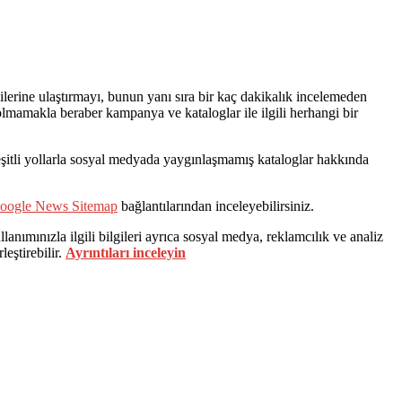
erine ulaştırmayı, bunun yanı sıra bir kaç dakikalık incelemeden
ı olmamakla beraber kampanya ve kataloglar ile ilgili herhangi bir
 çeşitli yollarla sosyal medyada yaygınlaşmamış kataloglar hakkında
oogle News Sitemap
bağlantılarından inceleyebilirsiniz.
lanımınızla ilgili bilgileri ayrıca sosyal medya, reklamcılık ve analiz
leştirebilir.
Ayrıntıları inceleyin