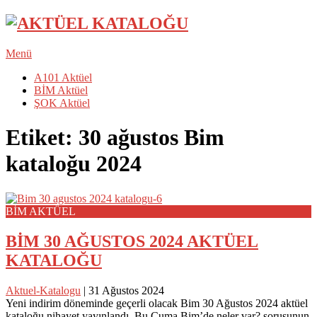
Menü
A101 Aktüel
BİM Aktüel
ŞOK Aktüel
Etiket:
30 ağustos Bim
kataloğu 2024
BİM AKTÜEL
BİM 30 AĞUSTOS 2024 AKTÜEL
KATALOĞU
Aktuel-Katalogu
|
31 Ağustos 2024
Yeni indirim döneminde geçerli olacak Bim 30 Ağustos 2024 aktüel
kataloğu nihayet yayınlandı. Bu Cuma Bim’de neler var? sorusunun