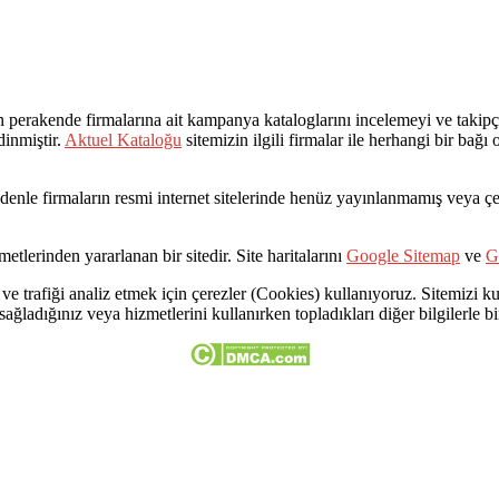
rakende firmalarına ait kampanya kataloglarını incelemeyi ve takipçil
dinmiştir.
Aktuel Kataloğu
sitemizin ilgili firmalar ile herhangi bir bağ
Bu nedenle firmaların resmi internet sitelerinde henüz yayınlanmamış veya
etlerinden yararlanan bir sitedir. Site haritalarını
Google Sitemap
ve
G
ve trafiği analiz etmek için çerezler (Cookies) kullanıyoruz. Sitemizi kul
 sağladığınız veya hizmetlerini kullanırken topladıkları diğer bilgilerle bir