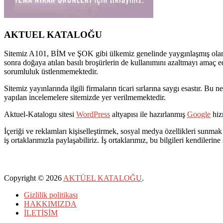
AKTUEL KATALOĞU
Sitemiz A101, BİM ve ŞOK gibi ülkemiz genelinde yaygınlaşmış olan pe
sonra doğaya atılan basılı broşürlerin de kullanımını azaltmayı amaç e
sorumluluk üstlenmemektedir.
Sitemiz yayınlarında ilgili firmaların ticari sırlarına saygı esastır. 
yapılan incelemelere sitemizde yer verilmemektedir.
Aktuel-Katalogu sitesi
WordPress
altyapısı ile hazırlanmış
Google
hizm
İçeriği ve reklamları kişiselleştirmek, sosyal medya özellikleri sunmak 
iş ortaklarımızla paylaşabiliriz. İş ortaklarımız, bu bilgileri kendilerine
Copyright © 2026
AKTÜEL KATALOĞU
.
Gizlilik politikası
HAKKIMIZDA
İLETİŞİM