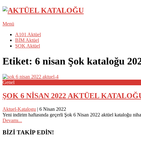
Menü
A101 Aktüel
BİM Aktüel
ŞOK Aktüel
Etiket:
6 nisan Şok kataloğu 20
Genel
ŞOK 6 NİSAN 2022 AKTÜEL KATALOĞ
Aktuel-Katalogu
|
6 Nisan 2022
Yeni indirim haftasında geçerli Şok 6 Nisan 2022 aktüel kataloğu nih
Devamı...
Posts
BİZİ TAKİP EDİN!
navigation