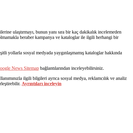
erine ulaştırmayı, bunun yanı sıra bir kaç dakikalık incelemeden
ı olmamakla beraber kampanya ve kataloglar ile ilgili herhangi bir
 çeşitli yollarla sosyal medyada yaygınlaşmamış kataloglar hakkında
oogle News Sitemap
bağlantılarından inceleyebilirsiniz.
lanımınızla ilgili bilgileri ayrıca sosyal medya, reklamcılık ve analiz
leştirebilir.
Ayrıntıları inceleyin