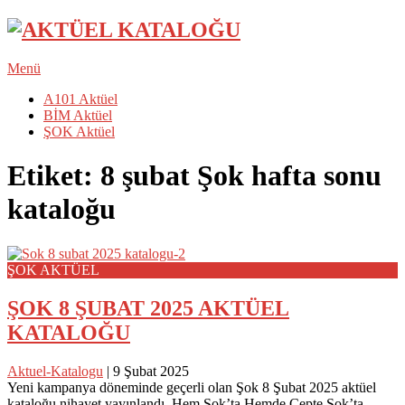
Menü
A101 Aktüel
BİM Aktüel
ŞOK Aktüel
Etiket:
8 şubat Şok hafta sonu
kataloğu
ŞOK AKTÜEL
ŞOK 8 ŞUBAT 2025 AKTÜEL
KATALOĞU
Aktuel-Katalogu
|
9 Şubat 2025
Yeni kampanya döneminde geçerli olan Şok 8 Şubat 2025 aktüel
kataloğu nihayet yayınlandı. Hem Şok’ta Hemde Cepte Şok’ta