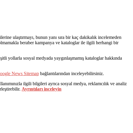
erine ulaştırmayı, bunun yanı sıra bir kaç dakikalık incelemeden
ı olmamakla beraber kampanya ve kataloglar ile ilgili herhangi bir
 çeşitli yollarla sosyal medyada yaygınlaşmamış kataloglar hakkında
oogle News Sitemap
bağlantılarından inceleyebilirsiniz.
lanımınızla ilgili bilgileri ayrıca sosyal medya, reklamcılık ve analiz
leştirebilir.
Ayrıntıları inceleyin