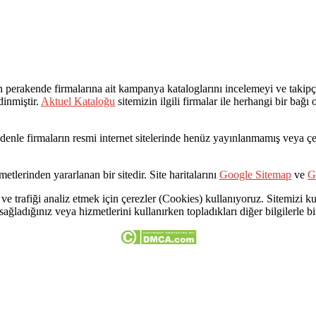
rakende firmalarına ait kampanya kataloglarını incelemeyi ve takipçil
dinmiştir.
Aktuel Kataloğu
sitemizin ilgili firmalar ile herhangi bir bağ
Bu nedenle firmaların resmi internet sitelerinde henüz yayınlanmamış veya
etlerinden yararlanan bir sitedir. Site haritalarını
Google Sitemap
ve
G
ve trafiği analiz etmek için çerezler (Cookies) kullanıyoruz. Sitemizi kul
 sağladığınız veya hizmetlerini kullanırken topladıkları diğer bilgilerle bir