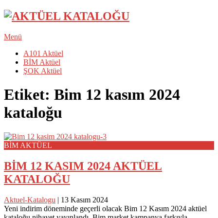
Menü
A101 Aktüel
BİM Aktüel
ŞOK Aktüel
Etiket:
Bim 12 kasım 2024
kataloğu
BİM AKTÜEL
BİM 12 KASIM 2024 AKTÜEL
KATALOĞU
Aktuel-Katalogu
|
13 Kasım 2024
Yeni indirim döneminde geçerli olacak Bim 12 Kasım 2024 aktüel
kataloğu nihayet yayınlandı. Bim market kampanya farkıyla