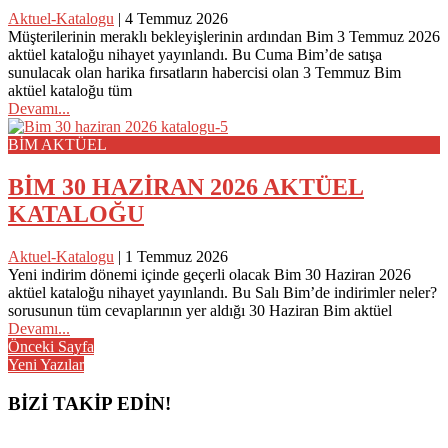
Aktuel-Katalogu
|
4 Temmuz 2026
Müşterilerinin meraklı bekleyişlerinin ardından Bim 3 Temmuz 2026
aktüel kataloğu nihayet yayınlandı. Bu Cuma Bim’de satışa
sunulacak olan harika fırsatların habercisi olan 3 Temmuz Bim
aktüel kataloğu tüm
Devamı...
BİM AKTÜEL
BİM 30 HAZİRAN 2026 AKTÜEL
KATALOĞU
Aktuel-Katalogu
|
1 Temmuz 2026
Yeni indirim dönemi içinde geçerli olacak Bim 30 Haziran 2026
aktüel kataloğu nihayet yayınlandı. Bu Salı Bim’de indirimler neler?
sorusunun tüm cevaplarının yer aldığı 30 Haziran Bim aktüel
Devamı...
Posts
Önceki Sayfa
Yeni Yazılar
navigation
BİZİ TAKİP EDİN!