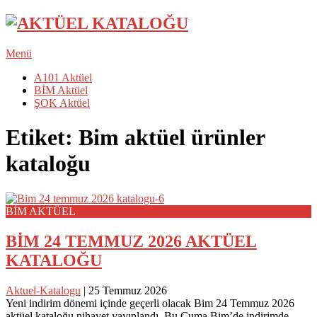
Menü
A101 Aktüel
BİM Aktüel
ŞOK Aktüel
Etiket:
Bim aktüel ürünler
kataloğu
BİM AKTÜEL
BİM 24 TEMMUZ 2026 AKTÜEL
KATALOĞU
Aktuel-Katalogu
|
25 Temmuz 2026
Yeni indirim dönemi içinde geçerli olacak Bim 24 Temmuz 2026
aktüel kataloğu nihayet yayınlandı. Bu Cuma Bim’de indirimde