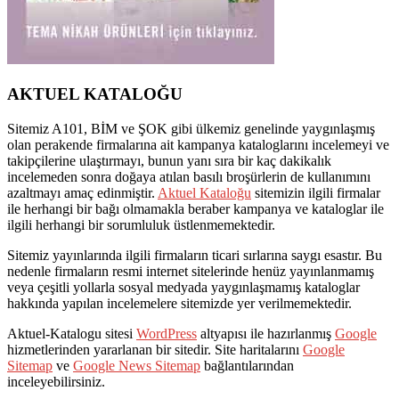
AKTUEL KATALOĞU
Sitemiz A101, BİM ve ŞOK gibi ülkemiz genelinde yaygınlaşmış
olan perakende firmalarına ait kampanya kataloglarını incelemeyi ve
takipçilerine ulaştırmayı, bunun yanı sıra bir kaç dakikalık
incelemeden sonra doğaya atılan basılı broşürlerin de kullanımını
azaltmayı amaç edinmiştir.
Aktuel Kataloğu
sitemizin ilgili firmalar
ile herhangi bir bağı olmamakla beraber kampanya ve kataloglar ile
ilgili herhangi bir sorumluluk üstlenmemektedir.
Sitemiz yayınlarında ilgili firmaların ticari sırlarına saygı esastır. Bu
nedenle firmaların resmi internet sitelerinde henüz yayınlanmamış
veya çeşitli yollarla sosyal medyada yaygınlaşmamış kataloglar
hakkında yapılan incelemelere sitemizde yer verilmemektedir.
Aktuel-Katalogu sitesi
WordPress
altyapısı ile hazırlanmış
Google
hizmetlerinden yararlanan bir sitedir. Site haritalarını
Google
Sitemap
ve
Google News Sitemap
bağlantılarından
inceleyebilirsiniz.