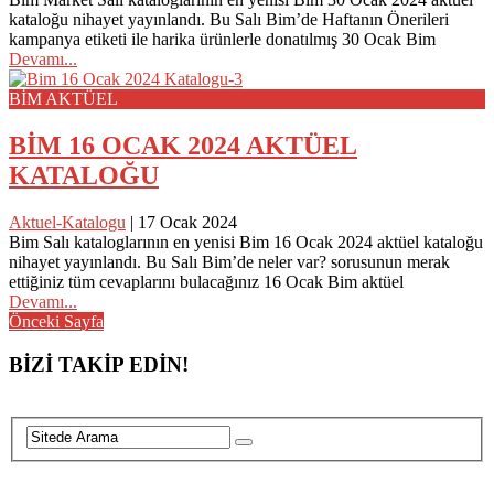
kataloğu nihayet yayınlandı. Bu Salı Bim’de Haftanın Önerileri
kampanya etiketi ile harika ürünlerle donatılmış 30 Ocak Bim
Devamı...
BİM AKTÜEL
BİM 16 OCAK 2024 AKTÜEL
KATALOĞU
Aktuel-Katalogu
|
17 Ocak 2024
Bim Salı kataloglarının en yenisi Bim 16 Ocak 2024 aktüel kataloğu
nihayet yayınlandı. Bu Salı Bim’de neler var? sorusunun merak
ettiğiniz tüm cevaplarını bulacağınız 16 Ocak Bim aktüel
Devamı...
Posts
Önceki Sayfa
navigation
BİZİ TAKİP EDİN!