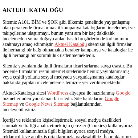
AKTUEL KATALOĞU
Sitemiz A101, BİM ve ŞOK gibi ülkemiz genelinde yaygınlaşmış
olan perakende firmalarına ait kampanya kataloglarını incelemeyi ve
takipçilerine ulaştırmayı, bunun yanı sıra bir kaç dakikalık
incelemeden sonra doğaya atılan basılı broşürlerin de kullanımını
azaltmayı amaç edinmiştir.
Aktuel Kataloğu
sitemizin ilgili firmalar
ile herhangi bir bağı olmamakla beraber kampanya ve kataloglar ile
ilgili herhangi bir sorumluluk üstlenmemektedir.
Sitemiz yayınlarında ilgili firmaların ticari sırlarına saygı esastır. Bu
nedenle firmaların resmi internet sitelerinde henüz yayınlanmamış
veya çeşitli yollarla sosyal medyada yaygınlaşmamış kataloglar
hakkında yapılan incelemelere sitemizde yer verilmemektedir.
Aktuel-Katalogu sitesi
WordPress
altyapısı ile hazırlanmış
Google
hizmetlerinden yararlanan bir sitedir. Site haritalarını
Google
Sitemap
ve
Google News Sitemap
bağlantılarından
inceleyebilirsiniz.
İçeriği ve reklamları kişiselleştirmek, sosyal medya özellikleri
sunmak ve trafiği analiz etmek için çerezler (Cookies) kullanıyoruz.
Sitemizi kullanımınızla ilgili bilgileri ayrıca sosyal medya,
reklamcılık ve analiz iş ortaklarımızla paylaşabiliriz. İş ortaklarımız,