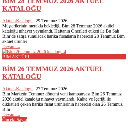
BİM 28 TEMMUZ 2026 AKTÜEL
KATALOĞU
Aktuel-Katalogu
|
29 Temmuz 2026
Müşterilerinin merakla beklediği Bim 28 Temmuz 2026 aktüel
kataloğu nihayet yayınlandı. Haftanın Önerileri etiketi ile Bu Salı
Bim’de satışa sunulacak harika fırsatların habercisi 28 Temmuz Bim
aktüel ürünler
Devamı...
BİM AKTÜEL
BİM 26 TEMMUZ 2026 AKTÜEL
KATALOĞU
Aktuel-Katalogu
|
27 Temmuz 2026
Bim Marketin Temmuz dönemi yeni kampanyası Bim 26 Temmuz
2026 aktüel kataloğu nihayet yayınlandı. Kalite ve İçeriği ile
dikkatleri çeken harika fırsat ürünlerinin habercisi olan 26 Temmuz
Bim
Devamı...
Posts
Önceki Sayfa