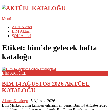
Menü
A101 Aktüel
BİM Aktüel
ŞOK Aktüel
Etiket:
bim’de gelecek hafta
kataloğu
BİM AKTÜEL
BİM 14 AĞUSTOS 2026 AKTÜEL
KATALOĞU
Aktuel-Katalogu
|
5 Ağustos 2026
Bim Market Cuma kampanyalarının en yenisi Bim 14 Ağustos 2026
aktüel kataloğu nihayet yayınlandı. Bu Cuma Bim’de satışa