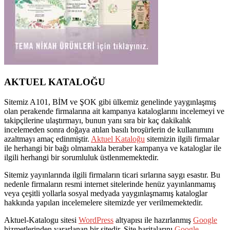
AKTUEL KATALOĞU
Sitemiz A101, BİM ve ŞOK gibi ülkemiz genelinde yaygınlaşmış
olan perakende firmalarına ait kampanya kataloglarını incelemeyi ve
takipçilerine ulaştırmayı, bunun yanı sıra bir kaç dakikalık
incelemeden sonra doğaya atılan basılı broşürlerin de kullanımını
azaltmayı amaç edinmiştir.
Aktuel Kataloğu
sitemizin ilgili firmalar
ile herhangi bir bağı olmamakla beraber kampanya ve kataloglar ile
ilgili herhangi bir sorumluluk üstlenmemektedir.
Sitemiz yayınlarında ilgili firmaların ticari sırlarına saygı esastır. Bu
nedenle firmaların resmi internet sitelerinde henüz yayınlanmamış
veya çeşitli yollarla sosyal medyada yaygınlaşmamış kataloglar
hakkında yapılan incelemelere sitemizde yer verilmemektedir.
Aktuel-Katalogu sitesi
WordPress
altyapısı ile hazırlanmış
Google
hizmetlerinden yararlanan bir sitedir. Site haritalarını
Google