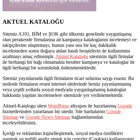
AKTUEL KATALOĞU
Sitemiz A101, BİM ve ŞOK gibi ülkemiz genelinde yaygınlaşmış
olan perakende firmalarına ait kampanya kataloglarını incelemeyi ve
takipçilerine ulaştırmayı, bunun yanı sıra bir kaç dakikalık
incelemeden sonra doğaya atılan basılı broşürlerin de kullanımını
azaltmayı amaç edinmiştir.
Aktuel Kataloğu
sitemizin ilgili firmalar
ile herhangi bir bağı olmamakla beraber kampanya ve kataloglar ile
ilgili herhangi bir sorumluluk üstlenmemektedir.
Sitemiz yayınlarında ilgili firmaların ticari sırlarına saygı esastır. Bu
nedenle firmaların resmi internet sitelerinde henüz yayınlanmamış
veya çeşitli yollarla sosyal medyada yaygınlaşmamış kataloglar
hakkında yapılan incelemelere sitemizde yer verilmemektedir.
Aktuel-Katalogu sitesi
WordPress
altyapısı ile hazırlanmış
Google
hizmetlerinden yararlanan bir sitedir. Site haritalarını
Google
Sitemap
ve
Google News Sitemap
bağlantılarından
inceleyebilirsiniz.
İçeriği ve reklamları kişiselleştirmek, sosyal medya özellikleri
sunmak ve trafiği analiz etmek için çerezler (Cookies) kullanıyoruz.