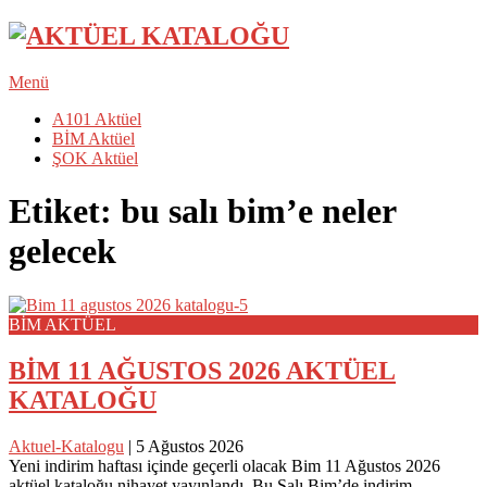
Menü
A101 Aktüel
BİM Aktüel
ŞOK Aktüel
Etiket:
bu salı bim’e neler
gelecek
BİM AKTÜEL
BİM 11 AĞUSTOS 2026 AKTÜEL
KATALOĞU
Aktuel-Katalogu
|
5 Ağustos 2026
Yeni indirim haftası içinde geçerli olacak Bim 11 Ağustos 2026
aktüel kataloğu nihayet yayınlandı. Bu Salı Bim’de indirim