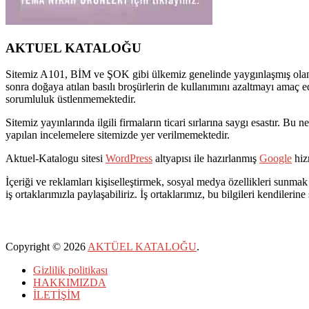
AKTUEL KATALOĞU
Sitemiz A101, BİM ve ŞOK gibi ülkemiz genelinde yaygınlaşmış olan pe
sonra doğaya atılan basılı broşürlerin de kullanımını azaltmayı amaç e
sorumluluk üstlenmemektedir.
Sitemiz yayınlarında ilgili firmaların ticari sırlarına saygı esastır. 
yapılan incelemelere sitemizde yer verilmemektedir.
Aktuel-Katalogu sitesi
WordPress
altyapısı ile hazırlanmış
Google
hizm
İçeriği ve reklamları kişiselleştirmek, sosyal medya özellikleri sunmak 
iş ortaklarımızla paylaşabiliriz. İş ortaklarımız, bu bilgileri kendilerine
Copyright © 2026
AKTÜEL KATALOĞU
.
Gizlilik politikası
HAKKIMIZDA
İLETİŞİM