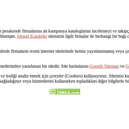
rakende firmalarına ait kampanya kataloglarını incelemeyi ve takipçil
dinmiştir.
Aktuel Kataloğu
sitemizin ilgili firmalar ile herhangi bir bağ
Bu nedenle firmaların resmi internet sitelerinde henüz yayınlanmamış veya
etlerinden yararlanan bir sitedir. Site haritalarını
Google Sitemap
ve
G
ve trafiği analiz etmek için çerezler (Cookies) kullanıyoruz. Sitemizi kul
 sağladığınız veya hizmetlerini kullanırken topladıkları diğer bilgilerle bir