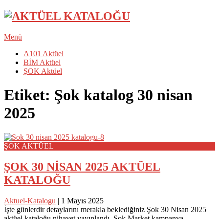
Menü
A101 Aktüel
BİM Aktüel
ŞOK Aktüel
Etiket:
Şok katalog 30 nisan
2025
ŞOK AKTÜEL
ŞOK 30 NİSAN 2025 AKTÜEL
KATALOĞU
Aktuel-Katalogu
|
1 Mayıs 2025
İşte günlerdir detaylarını merakla beklediğiniz Şok 30 Nisan 2025
aktüel kataloğu nihayet yayınlandı. Şok Market kampanya