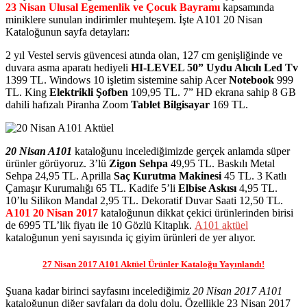
23 Nisan Ulusal Egemenlik ve Çocuk Bayramı
kapsamında
miniklere sunulan indirimler muhteşem. İşte A101 20 Nisan
Kataloğunun sayfa detayları:
2 yıl Vestel servis güvencesi atında olan, 127 cm genişliğinde ve
duvara asma aparatı hediyeli
HI-LEVEL 50” Uydu Alıcılı Led Tv
1399 TL. Windows 10 işletim sistemine sahip Acer
Notebook
999
TL. King
Elektrikli Şofben
109,95 TL. 7” HD ekrana sahip 8 GB
dahili hafızalı Piranha Zoom
Tablet Bilgisayar
169 TL.
20 Nisan A101
kataloğunu incelediğimizde gerçek anlamda süper
ürünler görüyoruz. 3’lü
Zigon Sehpa
49,95 TL. Baskılı Metal
Sehpa 24,95 TL. Aprilla
Saç Kurutma Makinesi
45 TL. 3 Katlı
Çamaşır Kurumalığı 65 TL. Kadife 5’li
Elbise Askısı
4,95 TL.
10’lu Silikon Mandal 2,95 TL. Dekoratif Duvar Saati 12,50 TL.
A101 20 Nisan 2017
kataloğunun dikkat çekici ürünlerinden birisi
de 6995 TL’lik fiyatı ile 10 Gözlü Kitaplık.
A101 aktüel
kataloğunun yeni sayısında iç giyim ürünleri de yer alıyor.
27 Nisan 2017 A101 Aktüel Ürünler Kataloğu Yayınlandı!
Şuana kadar birinci sayfasını incelediğimiz
20 Nisan 2017 A101
kataloğunun diğer sayfaları da dolu dolu. Özellikle 23 Nisan 2017