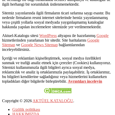
ilgili herhangi bir sorumluluk üstlenmemektedir.
Sitemiz yayınlarında ilgili firmaların ticari sırlarına saygı esastır. Bu
nedenle firmaların resmi internet sitelerinde henüz yayınlanmamış
veya çeşitli yollarla sosyal medyada yaygınlaşmamış kataloglar
hakkında yapılan incelemelere sitemizde yer verilmemektedir.
Aktuel-Katalogu sitesi
WordPress
altyapısı ile hazırlanmış
Google
hizmetlerinden yararlanan bir sitedir. Site haritalarını
Google
Sitemap
ve
Google News Sitemap
bağlantılarından
inceleyebilirsiniz.
İçeriği ve reklamları kişiselleştirmek, sosyal medya özellikleri
sunmak ve trafiği analiz etmek için çerezler (Cookies) kullanıyoruz.
Sitemizi kullanımınızla ilgili bilgileri ayrıca sosyal medya,
reklamcılık ve analiz iş ortaklarımızla paylaşabiliriz. İş ortaklarımız,
bu bilgileri kendilerine sağladığınız veya hizmetlerini kullanırken
topladıkları diğer bilgilerle birleştirebilir.
Ayrıntıları inceleyin
Copyright © 2026
AKTÜEL KATALOĞU
.
Gizlilik politikası
HAKKIMIZDA