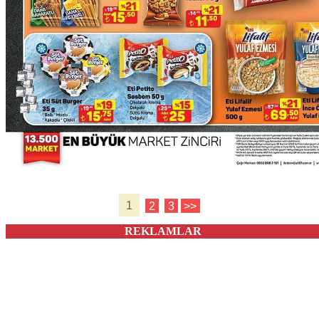
1
2
3
>>
REKLAMLAR