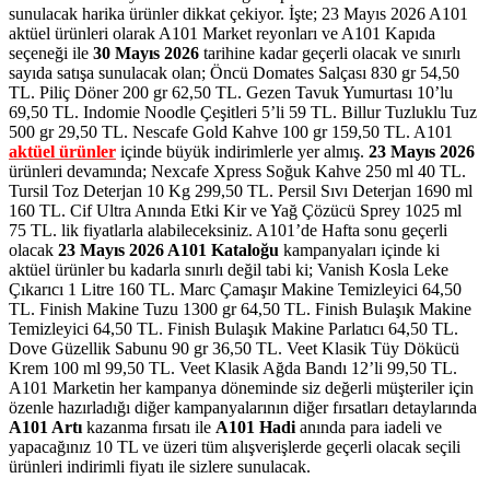
sunulacak harika ürünler dikkat çekiyor. İşte; 23 Mayıs 2026 A101
aktüel ürünleri olarak A101 Market reyonları ve A101 Kapıda
seçeneği ile
30 Mayıs 2026
tarihine kadar geçerli olacak ve sınırlı
sayıda satışa sunulacak olan; Öncü Domates Salçası 830 gr 54,50
TL. Piliç Döner 200 gr 62,50 TL. Gezen Tavuk Yumurtası 10’lu
69,50 TL. Indomie Noodle Çeşitleri 5’li 59 TL. Billur Tuzluklu Tuz
500 gr 29,50 TL. Nescafe Gold Kahve 100 gr 159,50 TL.
A101
aktüel ürünler
içinde büyük indirimlerle yer almış.
23 Mayıs 2026
ürünleri devamında; Nexcafe Xpress Soğuk Kahve 250 ml 40 TL.
Tursil Toz Deterjan 10 Kg 299,50 TL. Persil Sıvı Deterjan 1690 ml
160 TL. Cif Ultra Anında Etki Kir ve Yağ Çözücü Sprey 1025 ml
75 TL. lik fiyatlarla alabileceksiniz. A101’de Hafta sonu geçerli
olacak
23 Mayıs 2026 A101 Kataloğu
kampanyaları içinde ki
aktüel ürünler bu kadarla sınırlı değil tabi ki; Vanish Kosla Leke
Çıkarıcı 1 Litre 160 TL. Marc Çamaşır Makine Temizleyici 64,50
TL. Finish Makine Tuzu 1300 gr 64,50 TL. Finish Bulaşık Makine
Temizleyici 64,50 TL. Finish Bulaşık Makine Parlatıcı 64,50 TL.
Dove Güzellik Sabunu 90 gr 36,50 TL. Veet Klasik Tüy Dökücü
Krem 100 ml 99,50 TL. Veet Klasik Ağda Bandı 12’li 99,50 TL.
A101 Marketin her kampanya döneminde siz değerli müşteriler için
özenle hazırladığı diğer kampanyalarının diğer fırsatları detaylarında
A101 Artı
kazanma fırsatı ile
A101 Hadi
anında para iadeli ve
yapacağınız 10 TL ve üzeri tüm alışverişlerde geçerli olacak seçili
ürünleri indirimli fiyatı ile sizlere sunulacak.