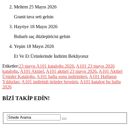
Meltem
25 Mayıs 2026
Granit tava seti gelsin
Hayriye
18 Mayıs 2026
Buharlı saç düzleştiricisi gelsin
Yeşim
18 Mayıs 2026
Et Ve Et Ürünlerinde İndirim Bekliyoruz
Etiketler:
23 mayıs A101 kataloğu 2026
,
A101 23 mayıs 2026
kataloğu
,
A101 Aktüel
,
A101 aktüel 23 mayıs 2026
,
A101 Aktüel
Ürünler Kataloğu
,
A101 hafta sonu indirimleri
,
A101 Haftanın
Yıldızları
,
A101 indirimli ürünler broşürü
,
A101 katalog bu hafta
2026
BİZİ TAKİP EDİN!