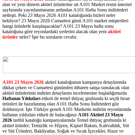
alan ve yeni dönem aktüel ürünlerine ait A101 Market resmi internet
sayfasında yayınlanmasının ardından A101 Hafta Sonu indirimleri
netleşti. Peki
23 Mayıs 2026 A101
kataloğunda bizleri neler
bekliyor? 23 Mayıs 2026 Cumartesi günü A101 market müşterileri
hangi ürünlerle karşılaşacaklar? A101 23 Mayıs hafta sonu
kataloğuna göre reyonlardaki yerlerini alacak olan yeni
aktüel
ürünler
neler? İşte bu soruların cevabı:
A101 23 Mayıs 2026
aktüel kataloğunun kampanya detaylarında
dikkat çeken ve Cumartesi gününden itibaren satışa sunulacak olan
aktüel ürünlerinin indirim detaylarını incelemesine başladığımızda
Haftanın Yıldızları
etiketi ile temel ihtiyaç grubunda ki seçili fırsat
ürünleri ile hazırlanmış olan A101 Hafta Sonu İndirimleri göz
dolduruyor. İşte Türkiye geneli A101 Marketin indirim reyonlarında
haftanın yıldızları etiketi ile bulacağınız
A101 Aktüel 23 Mayıs
2026
tarihli kataloğu kampanyalarında Temel ihtiyaç grubunda ki
aktüel ürünler; Temizlik ve Hijyen, Kişisel Bakım, Kahvaltılık, Süt
ve Süt Ürünleri, Bakliyatlar, Soğuk ve Sıcak İçecekler, Hazır ve