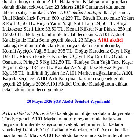
dondurulmuş ürünlerin A101 Hafta Sonu Kataloğu ürün grupları
olarak dikkat çekiyor. İşte;
23 Mayıs 2026
Cumartesi gününden
itibaren satışa sunulacak Yeni
A101 aktüel kataloğu
ilk sayfasında;
Ünal Klasik İnek Peyniri 600 gr 229 TL. Birşah Homojenize Yoğurt
3 Kg 119,50 TL. Birşah Yarım Yağlı Süt 1 Litre 24,50 TL. Birşah
Laktozsuz Süt 1 Litre 33,50 TL. Kemal Kükrer Nar Ekişisi 250 ml
159,90 TL. lik büyük indirimlerle alabileceksiniz.
A101 Aktüel
Kataloğu ile Hafta Sonu
geçerli olacak 23 Mayıs
A101 aktüel
kataloğu Haftanın Yıldızları kampanya etiketi ile ürünlerinde;
Komili Ayçiçek Yağı 5 Litre 395 TL. Doğuş Karadeniz Çayı 1 Kg
169 TL. Efor Geleneksel Karadeniz Çayı 1 Kg 155 TL. Ovadan
Osmancık Pirinç 2,5 Kg 132,50 TL. Tarabya Tam Yağlı Taze Kaşar
Peyniri 500 gr 134,50 TL. Kaanlar Az Yağlı Taze Beyaz Peynir 1
Kg 135 TL.
indirimli fiyatları ile A101 Market mağazalarında
A101
Kapıda
seçeneği
A101 Artı
Para puan kazanma seçenekleri ile
geçerli 23 Mayıs 2026 A101 Aktüel Ürünler Kataloğunun dikkat
çeken aktüel ürünleri diyebiliriz.
20 Mayıs
2026
ŞOK Aktüel
Ürünleri
Yayınlandı!
A101 aktüel 23 Mayıs 2026
kataloğunun diğer sayfalarında yer alan
Türkiye geneli A101 Marketin indirim reyonlarında hafta sonu
büyük indirimler ile satışa sunulacak aktüel ürünleri bu kadarla
sınırlı değil tabi ki; A101 Haftanın Yıldızları, A101 Artı etiketi ile
hazırlanan 23 Mayıs A101 Kataloğu kapsamında sizlerin tercihine