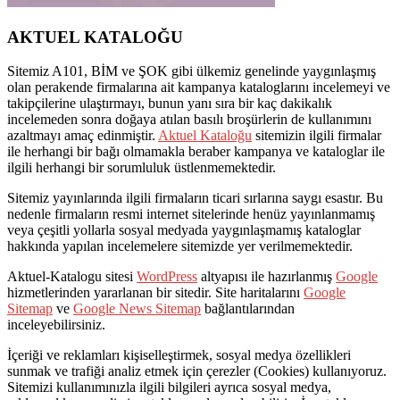
AKTUEL KATALOĞU
Sitemiz A101, BİM ve ŞOK gibi ülkemiz genelinde yaygınlaşmış
olan perakende firmalarına ait kampanya kataloglarını incelemeyi ve
takipçilerine ulaştırmayı, bunun yanı sıra bir kaç dakikalık
incelemeden sonra doğaya atılan basılı broşürlerin de kullanımını
azaltmayı amaç edinmiştir.
Aktuel Kataloğu
sitemizin ilgili firmalar
ile herhangi bir bağı olmamakla beraber kampanya ve kataloglar ile
ilgili herhangi bir sorumluluk üstlenmemektedir.
Sitemiz yayınlarında ilgili firmaların ticari sırlarına saygı esastır. Bu
nedenle firmaların resmi internet sitelerinde henüz yayınlanmamış
veya çeşitli yollarla sosyal medyada yaygınlaşmamış kataloglar
hakkında yapılan incelemelere sitemizde yer verilmemektedir.
Aktuel-Katalogu sitesi
WordPress
altyapısı ile hazırlanmış
Google
hizmetlerinden yararlanan bir sitedir. Site haritalarını
Google
Sitemap
ve
Google News Sitemap
bağlantılarından
inceleyebilirsiniz.
İçeriği ve reklamları kişiselleştirmek, sosyal medya özellikleri
sunmak ve trafiği analiz etmek için çerezler (Cookies) kullanıyoruz.
Sitemizi kullanımınızla ilgili bilgileri ayrıca sosyal medya,