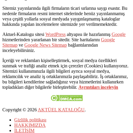
Sitemiz yayınlarında ilgili firmaların ticari sırlarına saygı esastır. Bu
nedenle firmaların resmi internet sitelerinde henüz yayınlanmamış
veya çeşitli yollarla sosyal medyada yaygınlaşmamış kataloglar
hakkında yapılan incelemelere sitemizde yer verilmemektedir.
Aktuel-Katalogu sitesi
WordPress
altyapısı ile hazırlanmış
Google
hizmetlerinden yararlanan bir sitedir. Site haritalarını
Google
Sitemap
ve
Google News Sitemap
bağlantılarından
inceleyebilirsiniz.
İçeriği ve reklamları kişiselleştirmek, sosyal medya özellikleri
sunmak ve trafiği analiz etmek için çerezler (Cookies) kullanıyoruz.
Sitemizi kullanımınızla ilgili bilgileri ayrıca sosyal medya,
reklamcılık ve analiz iş ortaklarımızla paylaşabiliriz. İş ortaklarımız,
bu bilgileri kendilerine sağladığınız veya hizmetlerini kullanırken
topladıkları diğer bilgilerle birleştirebilir.
Ayrıntıları inceleyin
Copyright © 2026
AKTÜEL KATALOĞU
.
Gizlilik politikası
HAKKIMIZDA
İLETİŞİM