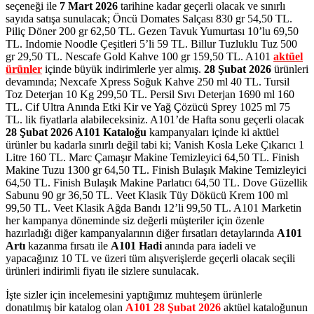
seçeneği ile
7 Mart 2026
tarihine kadar geçerli olacak ve sınırlı
sayıda satışa sunulacak; Öncü Domates Salçası 830 gr 54,50 TL.
Piliç Döner 200 gr 62,50 TL. Gezen Tavuk Yumurtası 10’lu 69,50
TL. Indomie Noodle Çeşitleri 5’li 59 TL. Billur Tuzluklu Tuz 500
gr 29,50 TL. Nescafe Gold Kahve 100 gr 159,50 TL.
A101
aktüel
ürünler
içinde büyük indirimlerle yer almış.
28 Şubat 2026
ürünleri
devamında; Nexcafe Xpress Soğuk Kahve 250 ml 40 TL. Tursil
Toz Deterjan 10 Kg 299,50 TL. Persil Sıvı Deterjan 1690 ml 160
TL. Cif Ultra Anında Etki Kir ve Yağ Çözücü Sprey 1025 ml 75
TL. lik fiyatlarla alabileceksiniz. A101’de Hafta sonu geçerli olacak
28 Şubat 2026 A101 Kataloğu
kampanyaları içinde ki aktüel
ürünler bu kadarla sınırlı değil tabi ki; Vanish Kosla Leke Çıkarıcı 1
Litre 160 TL. Marc Çamaşır Makine Temizleyici 64,50 TL. Finish
Makine Tuzu 1300 gr 64,50 TL. Finish Bulaşık Makine Temizleyici
64,50 TL. Finish Bulaşık Makine Parlatıcı 64,50 TL. Dove Güzellik
Sabunu 90 gr 36,50 TL. Veet Klasik Tüy Dökücü Krem 100 ml
99,50 TL. Veet Klasik Ağda Bandı 12’li 99,50 TL.
A101 Marketin
her kampanya döneminde siz değerli müşteriler için özenle
hazırladığı diğer kampanyalarının diğer fırsatları detaylarında
A101
Artı
kazanma fırsatı ile
A101 Hadi
anında para iadeli ve
yapacağınız 10 TL ve üzeri tüm alışverişlerde geçerli olacak seçili
ürünleri indirimli fiyatı ile sizlere sunulacak.
İşte sizler için incelemesini yaptığımız muhteşem ürünlerle
donatılmış bir katalog olan
A101 28 Şubat 2026
aktüel kataloğunun