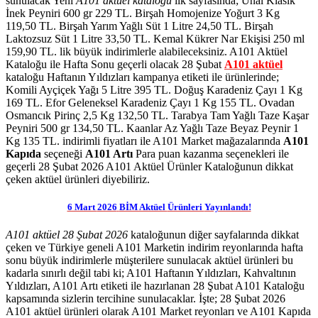
sunulacak Yeni
A101 aktüel kataloğu
ilk sayfasında; Ünal Klasik
İnek Peyniri 600 gr 229 TL. Birşah Homojenize Yoğurt 3 Kg
119,50 TL. Birşah Yarım Yağlı Süt 1 Litre 24,50 TL. Birşah
Laktozsuz Süt 1 Litre 33,50 TL. Kemal Kükrer Nar Ekişisi 250 ml
159,90 TL. lik büyük indirimlerle alabileceksiniz.
A101 Aktüel
Kataloğu ile Hafta Sonu
geçerli olacak 28 Şubat
A101 aktüel
kataloğu Haftanın Yıldızları kampanya etiketi ile ürünlerinde;
Komili Ayçiçek Yağı 5 Litre 395 TL. Doğuş Karadeniz Çayı 1 Kg
169 TL. Efor Geleneksel Karadeniz Çayı 1 Kg 155 TL. Ovadan
Osmancık Pirinç 2,5 Kg 132,50 TL. Tarabya Tam Yağlı Taze Kaşar
Peyniri 500 gr 134,50 TL. Kaanlar Az Yağlı Taze Beyaz Peynir 1
Kg 135 TL.
indirimli fiyatları ile A101 Market mağazalarında
A101
Kapıda
seçeneği
A101 Artı
Para puan kazanma seçenekleri ile
geçerli 28 Şubat 2026 A101 Aktüel Ürünler Kataloğunun dikkat
çeken aktüel ürünleri diyebiliriz.
6 Mart
2026
BİM Aktüel
Ürünleri
Yayınlandı!
A101 aktüel 28 Şubat 2026
kataloğunun diğer sayfalarında dikkat
çeken ve Türkiye geneli A101 Marketin indirim reyonlarında hafta
sonu büyük indirimlerle müşterilere sunulacak aktüel ürünleri bu
kadarla sınırlı değil tabi ki; A101 Haftanın Yıldızları, Kahvaltının
Yıldızları, A101 Artı etiketi ile hazırlanan 28 Şubat A101 Kataloğu
kapsamında sizlerin tercihine sunulacaklar. İşte; 28 Şubat 2026
A101 aktüel ürünleri olarak A101 Market reyonları ve A101 Kapıda