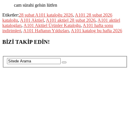
cam sürahi gelsin lütfen
Etiketler:
28 şubat A101 kataloğu 2026
,
A101 28 şubat 2026
kataloğu
,
A101 Aktüel
,
A101 aktüel 28 şubat 2026
,
A101 aktüel
katalogları
,
A101 Aktüel Ürünler Kataloğu
,
A101 hafta sonu
indirimleri
,
A101 Haftanın Yıldızları
,
A101 katalog bu hafta 2026
BİZİ TAKİP EDİN!