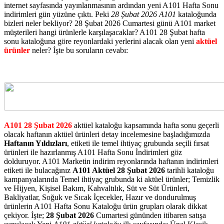
internet sayfasında yayınlanmasının ardından yeni A101 Hafta Sonu
indirimleri gün yüzüne çıktı. Peki
28 Şubat 2026 A101
kataloğunda
bizleri neler bekliyor? 28 Şubat 2026 Cumartesi günü A101 market
müşterileri hangi ürünlerle karşılaşacaklar? A101 28 Şubat hafta
sonu kataloğuna göre reyonlardaki yerlerini alacak olan yeni
aktüel
ürünler
neler? İşte bu soruların cevabı:
A101 28 Şubat 2026
aktüel kataloğu kapsamında hafta sonu geçerli
olacak haftanın aktüel ürünleri detay incelemesine başladığımızda
Haftanın Yıldızları
, etiketi ile temel ihtiyaç grubunda seçili fırsat
ürünleri ile hazırlanmış A101 Hafta Sonu İndirimleri göz
dolduruyor. A101 Marketin indirim reyonlarında haftanın indirimleri
etiketi ile bulacağınız
A101 Aktüel 28 Şubat 2026
tarihli kataloğu
kampanyalarında Temel ihtiyaç grubunda ki aktüel ürünler; Temizlik
ve Hijyen, Kişisel Bakım, Kahvaltılık, Süt ve Süt Ürünleri,
Bakliyatlar, Soğuk ve Sıcak İçecekler, Hazır ve dondurulmuş
ürünlerin A101 Hafta Sonu Kataloğu ürün grupları olarak dikkat
çekiyor. İşte;
28 Şubat 2026
Cumartesi gününden itibaren satışa