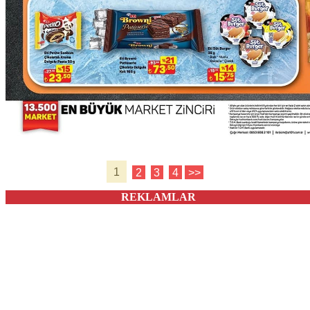
1
2
3
4
>>
REKLAMLAR