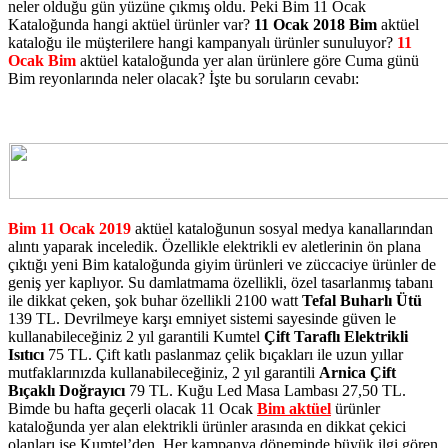
neler olduğu gün yüzüne çıkmış oldu. Peki Bim 11 Ocak
Kataloğunda hangi aktüel ürünler var?
11 Ocak 2018 Bim
aktüel
kataloğu ile müşterilere hangi kampanyalı ürünler sunuluyor?
11
Ocak Bim
aktüel kataloğunda yer alan ürünlere göre Cuma günü
Bim reyonlarında neler olacak? İşte bu soruların cevabı:
Bim 11 Ocak 2019
aktüel kataloğunun sosyal medya kanallarından
alıntı yaparak inceledik. Özellikle elektrikli ev aletlerinin ön plana
çıktığı yeni Bim kataloğunda giyim ürünleri ve züccaciye ürünler de
geniş yer kaplıyor. Su damlatmama özellikli, özel tasarlanmış tabanı
ile dikkat çeken, şok buhar özellikli 2100 watt
Tefal Buharlı Ütü
139 TL. Devrilmeye karşı emniyet sistemi sayesinde güven le
kullanabileceğiniz 2 yıl garantili Kumtel
Çift Taraflı Elektrikli
Isıtıcı
75 TL. Çift katlı paslanmaz çelik bıçakları ile uzun yıllar
mutfaklarınızda kullanabileceğiniz, 2 yıl garantili
Arnica Çift
Bıçaklı Doğrayıcı
79 TL. Kuğu Led Masa Lambası 27,50 TL.
Bimde bu hafta geçerli olacak 11 Ocak
Bim aktüel
ürünler
kataloğunda yer alan elektrikli ürünler arasında en dikkat çekici
olanları ise Kumtel’den. Her kampanya döneminde büyük ilgi gören