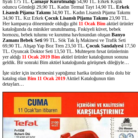
fiyatı 175 TL.
Çamaşır Kurutmalığı
54,90 TL. Erkek Kışlık
oduncu Gömleği 29,90 TL. Kadın Termal Tayt 14,90 TL.
Erkek
Lisanslı Pijama Takımı
34,90 TL. Kadın Lisanslı Pijama Takımı
34,90 TL. Kız Erkek
Çocuk Lisanslı Pijama Takımı
23,90 TL.
Her kampanya döneminde olduğu gibi
11 Ocak Bim
aktüel ürünler
kataloğunda da minikler unutulmamış. Fıskiyeli küvet, bebek
bornozu, bebek tulumu ve kurutma havlusundan oluşan
Banyo
Zamanı Bebek Seti
99 TL. Sök Tak İş Makinesi ve Trafik Seti
69,90 TL. Ahşap Yap Boz Tren 23,50 TL.
Çocuk Sandalyesi
17,50
TL. Oyuncak Doktor Seti 13,50 TL. Muhteşem fırsat ürünlerinin
yer aldığı
11 Ocak 2019 Bim
aktüel ürünler kataloğunun sonuna
geldik. Bir sonraki Bim aktüel kataloğunda görüşmek dileğiyle…
İşte sizler için incelemesini yaptığımız harika ürünler dolu dolu bir
katalog olan
Bim 11 Ocak 2019
Aktüel Kataloğunun tüm
detayları…