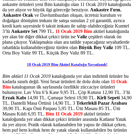
ankastre ürünleri yeni Bim kataloğu olan 11 Ocak 2019 kataloğunda
da yer alıyor ve büyük ilgi göreceğe benziyor.
Ankastre Fırın
,
Ankastre Ocak
ve Davlumbazdan oluşan, ücretsiz kurulum ve
doğalgaz dönüşüm imkanı ile satışa sunulan 2 yıl garantili, ayrıca
kredi kartı sayesinde 6 taksit imkanı ile sahip olabileceğiniz Kumtel
3’lü
Ankastre Set
799 TL.
11 Ocak 2019 Bim
aktüel kataloğunda
yer alan bir diğer dikkat çekici ürün ise
Valiz
çeşitleri olarak ön
plana çıkıyor. Yaklaşmakta olan ara tatilde yapacağınız seyahatlerde
rahatlıkla kullanabileceğiniz türden olan
Büyük Boy Valiz
109 TL.
Orta Boy Valiz 99 TL. Küçük Boy Valiz 89 TL.
18 Ocak 2019 Bim Aktüel Kataloğu Yayınlandı!
Bim aktüel 11 Ocak 2019
kataloğunda yer alan indirimli ürünler bu
kadarla sınırlı değil. Yeni fırsat ürünleri ile dolu dolu olan
11 Ocak
Bim
katalogunun ilk sayfasında özellikle züccaciye ürünleri
bulunuyor. Lav Vira 6’lı Kase 9,95 TL. Çöp Kutusu 12,90 TL. 3’lü
Erzak Kabı
14,90 TL. Çamaşır Selesi 19,90 TL.
Kirli Sepeti
34,90
TL. Dantelli Masa Örtüsü 14,90 TL. 3
Tekerlekli Pazar Arabası
39,90 TL. Kapı Önü Paspası 5,95 TL. Ütü Masası 85 TL. Ütü
Masası Kılıfı 6,95 TL.
Bim 11 Ocak 2019
aktüel ürünler
kataloğunda yer alan dikkat çekici ürünler arasında Katlanır Yatak
da yer alıyor. Pratik olarak katlanabilen bir yapısı ile dikkat çeken,
hem puf hem koltuk hem de yatak olarak kullanılabilen bu ürünün