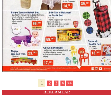
1
2
3
4
>>
REKLAMLAR