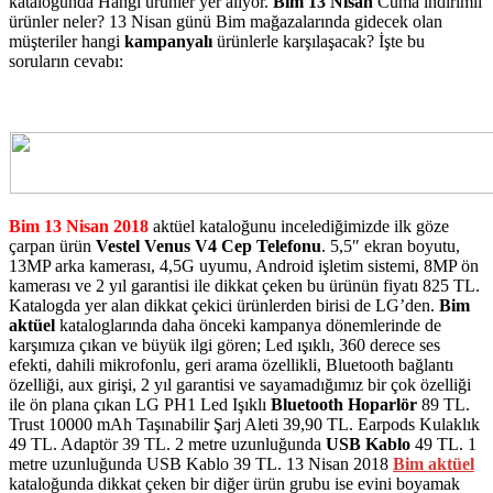
kataloğunda Hangi ürünler yer alıyor.
Bim 13 Nisan
Cuma indirimli
ürünler neler? 13 Nisan günü Bim mağazalarında gidecek olan
müşteriler hangi
kampanyalı
ürünlerle karşılaşacak? İşte bu
soruların cevabı:
Bim 13 Nisan 2018
aktüel kataloğunu incelediğimizde ilk göze
çarpan ürün
Vestel Venus V4 Cep Telefonu
. 5,5″ ekran boyutu,
13MP arka kamerası, 4,5G uyumu, Android işletim sistemi, 8MP ön
kamerası ve 2 yıl garantisi ile dikkat çeken bu ürünün fiyatı 825 TL.
Katalogda yer alan dikkat çekici ürünlerden birisi de LG’den.
Bim
aktüel
kataloglarında daha önceki kampanya dönemlerinde de
karşımıza çıkan ve büyük ilgi gören; Led ışıklı, 360 derece ses
efekti, dahili mikrofonlu, geri arama özellikli, Bluetooth bağlantı
özelliği, aux girişi, 2 yıl garantisi ve sayamadığımız bir çok özelliği
ile ön plana çıkan LG PH1 Led Işıklı
Bluetooth Hoparlör
89 TL.
Trust 10000 mAh Taşınabilir Şarj Aleti 39,90 TL. Earpods Kulaklık
49 TL. Adaptör 39 TL. 2 metre uzunluğunda
USB Kablo
49 TL. 1
metre uzunluğunda USB Kablo 39 TL. 13 Nisan 2018
Bim aktüel
kataloğunda dikkat çeken bir diğer ürün grubu ise evini boyamak