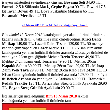
isteyen müşterileri sevindirecek cinsten.
Boyama Seti
34,90 TL.
Fawori 12,5 lt Silikonlu Mat
İç Cephe Boyası
99 TL. Fawori 17,5
kg Tavan Boyası 49 TL. Boya Püskürtme Makinesi 65 TL.
Basamaklı Merdiven
45 TL.
20 Nisan 2018 Bim Aktüel Kataloğu Yayınlandı!
Bim aktüel 13 Nisan 2018
kataloğunda yer alan indirimli ürünler bu
kadarla sınırlı değil. 6 taksit ile sahip olabileceğiniz
Kırıcı Delici
Matkap
149,90 TL. Lazerli Daire Testere 139,90 TL. 50 metreye
kadar ölçüm yapabilen
Lazer Metre
99 TL. 13 Nisan Bim aktuel
katalogunda yer alan indirimli ürünler arasında züccaciye ürünleri de
yer alıyor. 22cm genişliğinde Mehtap
Derin Tencere
49,90 TL.
Mehtap 24cm Karnıyarık Tenceresi 49,90 TL. Mehtap 20cm
Kapaklı Sahan
39,90 TL. Mehtap 26cm Tava 29,90 TL. Mehtap
24cm
Wok Tava
29,90 TL. Mehtap 26cm Krep Tava 24,90 TL. 13
Nisan Cuma gününün indirimli ürünleri arasında 129,90 TL’lik fiyat
ile
Bebek Arabası
da yer alıyor. İlk Arabam 49,90 TL.
Römorklu
Pedallı Traktör
125 TL. Ayrıca Bay Streç Günlük Ayakkabı 29,90
TL,
Bayan Streç Günlük Ayakkabı
29,90 TL.
İşte sizler için incelediğimiz
Bim 13 Nisan 2018
Aktüel
Kataloğunda yer alan indirimli ürünlerin tamamı: