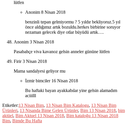
lütfen
Anonim
8 Nisan 2018
benzinli tırpan gelmiyormu ? 5 yıldır bekliyoruz.5 yıl
önce aldığımız artık bozuldu.herkes birbirine soruyor
nezaman gelecek diye otlar büyüdü artık….
Anonim
3 Nisan 2018
Pasabahçe viva kavanoz gelsin anneler gününe lütfen
Firir
3 Nisan 2018
Mama sandalyesi geliyor mu
İzmir bimciler
16 Nisan 2018
Bu haftaki bayan ayakkabılar yine gelsin alamadım
aciiilll
Etiketler:
13 Nisan Bim
,
13 Nisan Bim Katalogu
,
13 Nisan Bim
Ürünleri
,
13 Nisanda Bime Gelen Ürünler
,
Bim 13 Nisan 2018
,
bim
aktüel
,
Bim Aktuel 13 Nisan 2018
,
Bim kataloğu 13 Nisan 2018
Bim
,
Bimde Bu Hafta