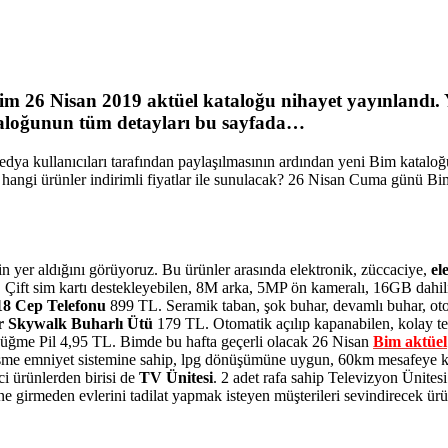
im 26 Nisan 2019
aktüel kataloğu nihayet yayınlandı
aloğunun tüm detayları bu sayfada…
medya kullanıcıları tarafından paylaşılmasının ardından yeni Bim katalo
e hangi ürünler indirimli fiyatlar ile sunulacak? 26 Nisan Cuma günü Bi
n yer aldığını görüyoruz. Bu ürünler arasında elektronik, züccaciye,
el
Çift sim kartı destekleyebilen, 8M arka, 5MP ön kameralı, 16GB dahili h
8 Cep Telefonu
899 TL. Seramik taban, şok buhar, devamlı buhar, otom
r Skywalk Buharlı Ütü
179 TL. Otomatik açılıp kapanabilen, kolay te
Düğme Pil 4,95 TL. Bimde bu hafta geçerli olacak 26 Nisan
Bim aktüel
me emniyet sistemine sahip, lpg dönüşümüne uygun, 60km mesafeye kad
ci ürünlerden birisi de
TV Ünitesi
. 2 adet rafa sahip Televizyon Ünites
ne girmeden evlerini tadilat yapmak isteyen müşterileri sevindirecek ürü