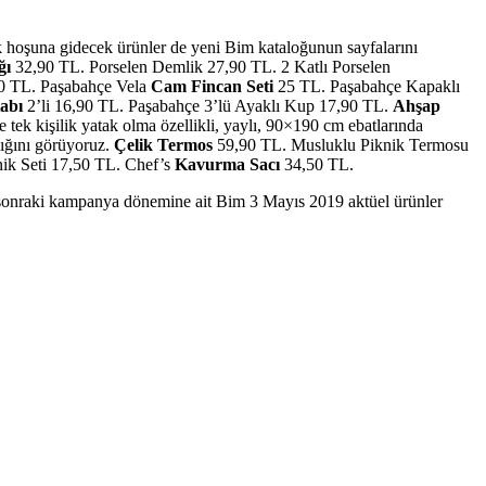
çok hoşuna gidecek ürünler de yeni Bim kataloğunun sayfalarını
ğı
32,90 TL. Porselen Demlik 27,90 TL. 2 Katlı Porselen
0 TL. Paşabahçe Vela
Cam Fincan Seti
25 TL. Paşabahçe Kapaklı
abı
2’li 16,90 TL. Paşabahçe 3’lü Ayaklı Kup 17,90 TL.
Ahşap
tek kişilik yatak olma özellikli, yaylı, 90×190 cm ebatlarında
dığını görüyoruz.
Çelik Termos
59,90 TL. Musluklu Piknik Termosu
nik Seti 17,50 TL. Chef’s
Kavurma Sacı
34,50 TL.
 sonraki kampanya dönemine ait Bim 3 Mayıs 2019 aktüel ürünler