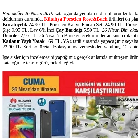
Bim aktüel 26 Nisan 2019
kataloğunda yer alan indirimli ürünler bu k
doldurmuş durumda.
Kütahya Porselen Rose&Bach
ürünleri ön plan
Kurabiyelik
24,90 TL. Porselen Kahve Fincan Seti 24,90 TL.
Porse
Şişe 9,95 TL. Lav 6’lı İnci
Çay Bardağı
5,50 TL.
26 Nisan Bim aktu
Ürünler
2,95 TL. 26 Nisan’da Bime gelecek ürünler arasında dikkat 
Katlanır Yaylı Yatak
169 TL. YAz tatili sırasında yapacağınız seyaha
22,90 TL. Sert poliüretan izolasyon malzemesinden yapılmış, 12 saat
İşte sizler için incelemesini yaptığımız gerçek anlamda muhteşem ürün
kataloğu ile tekrar görüşmek dileğiyle…