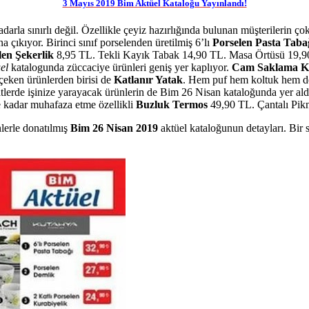
3 Mayıs 2019 Bim Aktüel Kataloğu Yayınlandı!
adarla sınırlı değil. Özellikle çeyiz hazırlığında bulunan müşterilerin 
a çıkıyor. Birinci sınıf porselenden üretilmiş 6’lı
Porselen Pasta Taba
len Şekerlik
8,95 TL. Tekli Kayık Tabak 14,90 TL. Masa Örtüsü 19,9
el
katalogunda züccaciye ürünleri geniş yer kaplıyor.
Cam Saklama K
çeken ürünlerden birisi de
Katlanır Yatak
. Hem puf hem koltuk hem de 
tlerde işinize yarayacak ürünlerin de Bim 26 Nisan kataloğunda yer al
e kadar muhafaza etme özellikli
Buzluk Termos
49,90 TL. Çantalı Pik
lerle donatılmış
Bim 26 Nisan 2019
aktüel kataloğunun detayları. Bir