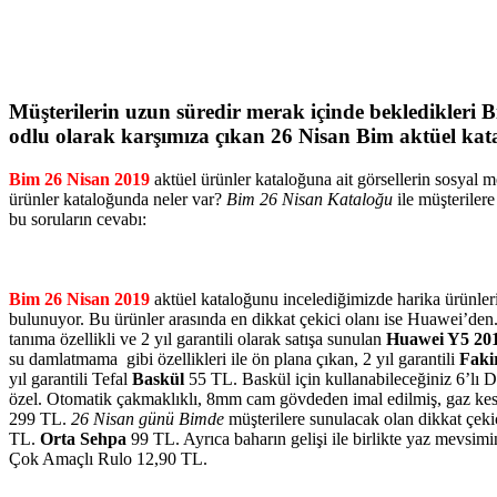
Müşterilerin uzun süredir merak içinde bekledikleri
B
odlu olarak karşımıza çıkan
26 Nisan Bim
aktüel kat
Bim 26 Nisan 2019
aktüel ürünler kataloğuna ait görsellerin sosyal 
ürünler kataloğunda neler var?
Bim 26 Nisan Kataloğu
ile müşteriler
bu soruların cevabı:
Bim 26 Nisan 2019
aktüel kataloğunu incelediğimizde harika ürünleri
bulunuyor. Bu ürünler arasında en dikkat çekici olanı ise Huawei’den. 
tanıma özellikli ve 2 yıl garantili olarak satışa sunulan
Huawei Y5 201
su damlatmama gibi özellikleri ile ön plana çıkan, 2 yıl garantili
Faki
yıl garantili Tefal
Baskül
55 TL. Baskül için kullanabileceğiniz 6’lı 
özel. Otomatik çakmaklıklı, 8mm cam gövdeden imal edilmiş, gaz kes
299 TL.
26 Nisan günü Bimde
müşterilere sunulacak olan dikkat çeki
TL.
Orta Sehpa
99 TL. Ayrıca baharın gelişi ile birlikte yaz mevsimi
Çok Amaçlı Rulo 12,90 TL.