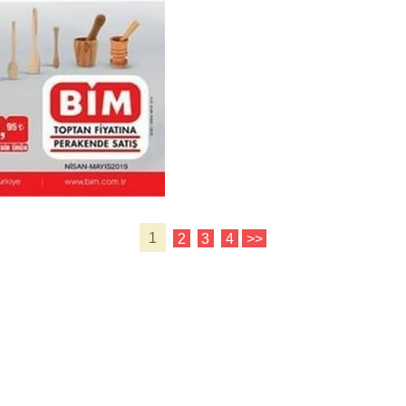
1
2
3
4
>>