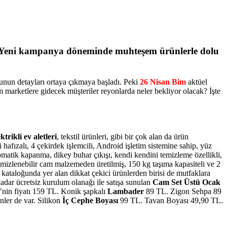
. Yeni kampanya döneminde muhteşem ürünlerle dolu
ğunun detayları ortaya çıkmaya başladı. Peki
26 Nisan Bim
aktüel
m marketlere gidecek müşteriler reyonlarda neler bekliyor olacak? İşte
ektrikli ev aletleri
, tekstil ürünleri, gibi bir çok alan da ürün
afızalı, 4 çekirdek işlemcili, Android işletim sistemine sahip, yüz
atik kapanma, dikey buhar çıkışı, kendi kendini temizleme özellikli,
mizlenebilir cam malzemeden üretilmiş, 150 kg taşıma kapasiteli ve 2
kataloğunda yer alan dikkat çekici ürünlerden birisi de mutfaklara
ar ücretsiz kurulum olanağı ile satışa sunulan
Cam Set Üstü Ocak
i’nin fiyatı 159 TL. Konik şapkalı
Lambader
89 TL. Zigon Sehpa 89
nler de var. Silikon
İç Cephe Boyası
99 TL. Tavan Boyası 49,90 TL.