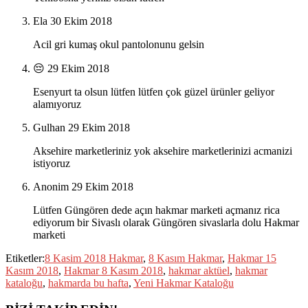
Ela
30 Ekim 2018
Acil gri kumaş okul pantolonunu gelsin
😔
29 Ekim 2018
Esenyurt ta olsun lütfen lütfen çok güzel ürünler geliyor
alamıyoruz
Gulhan
29 Ekim 2018
Aksehire marketleriniz yok aksehire marketlerinizi acmanizi
istiyoruz
Anonim
29 Ekim 2018
Lütfen Güngören dede açın hakmar marketi açmanız rica
ediyorum bir Sivaslı olarak Güngören sivaslarla dolu Hakmar
marketi
Etiketler:
8 Kasim 2018 Hakmar
,
8 Kasım Hakmar
,
Hakmar 15
Kasım 2018
,
Hakmar 8 Kasım 2018
,
hakmar aktüel
,
hakmar
kataloğu
,
hakmarda bu hafta
,
Yeni Hakmar Kataloğu