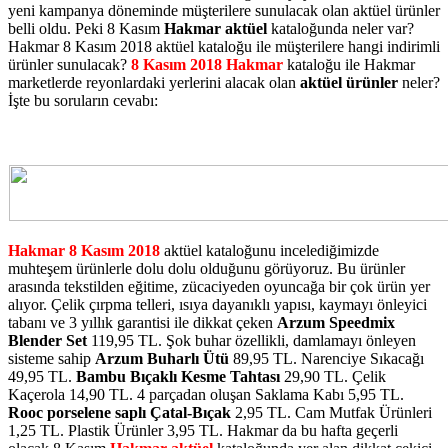
yeni kampanya döneminde müşterilere sunulacak olan aktüel ürünler
belli oldu. Peki 8 Kasım
Hakmar aktüel
kataloğunda neler var?
Hakmar 8 Kasım 2018 aktüel kataloğu ile müşterilere hangi indirimli
ürünler sunulacak?
8 Kasım 2018 Hakmar
kataloğu ile Hakmar
marketlerde reyonlardaki yerlerini alacak olan
aktüel ürünler
neler?
İşte bu soruların cevabı:
Hakmar 8 Kasım 2018
aktüel kataloğunu incelediğimizde
muhteşem ürünlerle dolu dolu olduğunu görüyoruz. Bu ürünler
arasında tekstilden eğitime, zücaciyeden oyuncağa bir çok ürün yer
alıyor. Çelik çırpma telleri, ısıya dayanıklı yapısı, kaymayı önleyici
tabanı ve 3 yıllık garantisi ile dikkat çeken
Arzum Speedmix
Blender Set
119,95 TL. Şok buhar özellikli, damlamayı önleyen
sisteme sahip
Arzum Buharlı Ütü
89,95 TL. Narenciye Sıkacağı
49,95 TL.
Bambu Bıçaklı Kesme Tahtası
29,90 TL. Çelik
Kaçerola 14,90 TL. 4 parçadan oluşan Saklama Kabı 5,95 TL.
Rooc porselene saplı Çatal-Bıçak
2,95 TL. Cam Mutfak Ürünleri
1,25 TL. Plastik Ürünler 3,95 TL. Hakmar da bu hafta geçerli