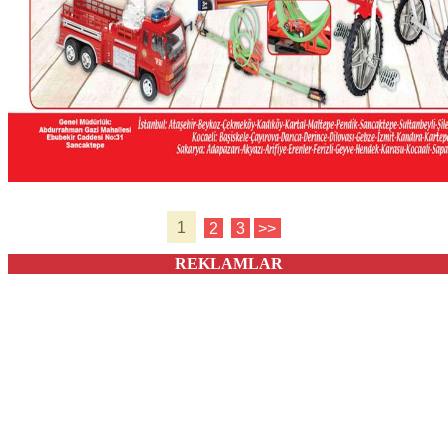
1
2
3
>>
REKLAMLAR