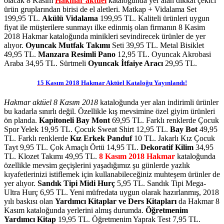
olacak 8 Kasım
Hakmar aktüel
kataloğunda yer alan dikkat çekici
ürün gruplarından birisi de el aletleri. Matkap + Vidalama Set
199,95 TL.
Akülü Vidalama
199,95 TL. Kaliteli ürünleri uygun
fiyat ile müşterilere sunmayı ilke edinmiş olan firmanın 8 Kasim
2018 Hakmar kataloğunda minikleri sevindirecek ürünler de yer
alıyor.
Oyuncak Mutfak Takımı
Seti 39,95 TL. Metal Bisiklet
49,95 TL.
Manzara Resimli Pano
12,95 TL. Oyuncak Akrobasi
Araba 34,95 TL. Sürtmeli
Oyuncak İtfaiye Aracı
29,95 TL.
15 Kasım 2018 Hakmar Aktüel Kataloğu Yayınlandı!
Hakmar aktüel 8 Kasım 2018
kataloğunda yer alan indirimli ürünler
bu kadarla sınırlı değil. Özellikle kış mevsimine özel giyim ürünleri
ön planda.
Kapitoneli Bay Mont
69,95 TL. Farklı renklerde Çocuk
Spor Yelek 19,95 TL. Çocuk Sweat Shirt 12,95 TL.
Bay Bot
49,95
TL. Farklı renklerde
Kız Erkek Panduf
10 TL. Jakarlı Kız Çocuk
Tayt 9,95 TL. Çok Amaçlı Örtü 14,95 TL.
Dekoratif Kilim
34,95
TL. Klozet Takımı 49,95 TL.
8 Kasım 2018 Hakmar
kataloğunda
özellikle mevsim geçişlerini yaşadığımız şu günlerde yazlık
kıyafetlerinizi istiflemek için kullanabileceğiniz muhteşem ürünler de
yer alıyor.
Sandık Tipi Midi Hurç
5,95 TL. Sandık Tipi Mega-
Ultra Hurç 6,95 TL. Yeni müfredata uygun olarak hazırlanmış, 2018
yılı baskısı olan
Yardımcı Kitaplar ve Ders Kitapları
da Hakmar 8
Kasım kataloğunda yerlerini almış durumda.
Öğretmenim
Yardımcı Kitap
19,95 TL. Öğretmenim Yaprak Test 7,95 TL.