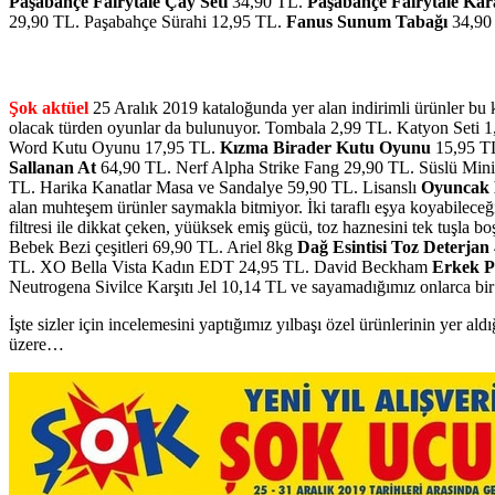
Paşabahçe Fairytale Çay Seti
34,90 TL.
Paşabahçe Fairytale Kar
29,90 TL. Paşabahçe Sürahi 12,95 TL.
Fanus Sunum Tabağı
34,90
Şok aktüel
25 Aralık 2019 kataloğunda yer alan indirimli ürünler bu kad
olacak türden oyunlar da bulunuyor. Tombala 2,99 TL. Katyon Seti 1
Word Kutu Oyunu 17,95 TL.
Kızma Birader Kutu Oyunu
15,95 TL
Sallanan At
64,90 TL. Nerf Alpha Strike Fang 29,90 TL. Süslü Mini
TL. Harika Kanatlar Masa ve Sandalye 59,90 TL. Lisanslı
Oyuncak 
alan muhteşem ürünler saymakla bitmiyor. İki taraflı eşya koyabileceğ
filtresi ile dikkat çeken, yüüksek emiş gücü, toz haznesini tek tuşla boş
Bebek Bezi çeşitleri 69,90 TL. Ariel 8kg
Dağ Esintisi Toz Deterjan
TL. XO Bella Vista Kadın EDT 24,95 TL. David Beckham
Erkek 
Neutrogena Sivilce Karşıtı Jel 10,14 TL ve sayamadığımız onlarca bir 
İşte sizler için incelemesini yaptığımız yılbaşı özel ürünlerinin yer ald
üzere…