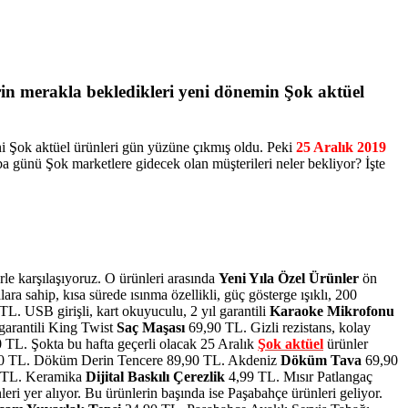
rin merakla bekledikleri yeni dönemin Şok aktüel
eni Şok aktüel ürünleri gün yüzüne çıkmış oldu. Peki
25 Aralık 2019
a günü Şok marketlere gidecek olan müşterileri neler bekliyor? İşte
le karşılaşıyoruz. O ürünleri arasında
Yeni Yıla Özel Ürünler
ön
ara sahip, kısa sürede ısınma özellikli, güç gösterge ışıklı, 200
. USB girişli, kart okuyuculu, 2 yıl garantili
Karaoke Mikrofonu
 garantili King Twist
Saç Maşası
69,90 TL. Gizli rezistans, kolay
 TL. Şokta bu hafta geçerli olacak 25 Aralık
Şok aktüel
ürünler
0 TL. Döküm Derin Tencere 89,90 TL. Akdeniz
Döküm Tava
69,90
 TL. Keramika
Dijital Baskılı Çerezlik
4,99 TL. Mısır Patlangaç
ri yer alıyor. Bu ürünlerin başında ise Paşabahçe ürünleri geliyor.