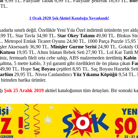
af
9,99 TL. Fairytale Tabak 6,99 TL. Fairytale Şekerlik 16,95 TL.
Bor
 TL.
1 Ocak 2020 Şok Aktüel Kataloğu Yayınlandı!
arla sınırlı değil. Özellikle Yeni Yıla Özel indirimli ürünlerin yer aldı
,99 TL. Star Tavla 34,90 TL.
Star Okey Takımı
49,90 TL. Blokus St
. Metropol Emlak Ticaret Oyunu 24,90 TL. 1000 Parça Puzzle 15,9
şler Aksesuarlı 36,90 TL.
Minişler Gurme Serisi
24,90 TL. Gokidy O
Kutusu
19,95 TL. Altını Islatan Bebek Seti 27,90 TL. Lol Kar Tatili 
iniz, fermuarlı fileli orta cebe sahip, ABS malzemeden üretilmiş
Kabin 
altma, 5 metre kablo, 3 yıl garanti gibi özellikleri ile ön plana çıkan
Fa
49,90 TL. Hope
Saç Boyası
çeşitleri 8,95 TL. Saç Boyası Hazırlık Se
Parfüm
29,95 TL. Nivea Canlandırıcı
Yüz Yıkama Köpüğü
9,54 TL. 
birinden harika ürünler.
ığı
Şok 25 Aralık 2019
aktüel kataloğunun tüm detayları. Bir sonraki