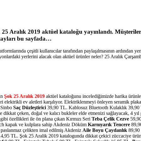
 25 Aralık 2019
aktüel kataloğu yayınlandı. Müşterile
ayları bu sayfada…
atformlarında çeşitli kullanıcılar tarafından paylaşılmasının ardından y
onlardaki yerlerini alacak olan aktüel ürünler neler? 25 Aralık Çarşamb
kan
Şok 25 Aralık 2019
aktüel kataloğunu incelediğimizde harika ürünler
 elektrikli ev aletleri karşılıyor. Elektriklenmeyi önleyen seramik plakal
n Sinbo
Saç Düzleştirici
39,90 TL. Kablosuz Bluetooth Kulaklık 39,90 TL
e dikkat çeken, doğal ve kalıcı bukleler elde etmenizi sağlayacak, 4 yıl
 gibi özellikleri ile ön plana çıkan Kırmızı Seri
Teba Çelik Cezve
59,90
touch kapak ve kulplara sahip Akdeniz Döküm
Karnıyarık Tencere
89,9
e paslanmaz çelikten imal edilmiş Akdeniz
Aile Boyu Çaydanlık
89,90
4,95 TL. Şok 25 Aralik 2019 katalogunda dikkat çekici züccaciye ürünle