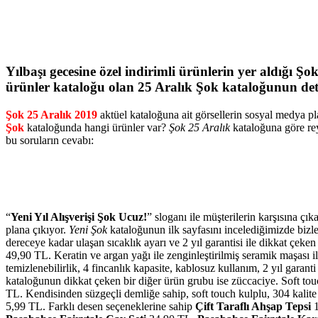
Yılbaşı gecesine özel indirimli ürünlerin yer aldığı
Şok
ürünler kataloğu olan
25 Aralık Şok
kataloğunun det
Şok 25 Aralık 2019
aktüel kataloğuna ait görsellerin sosyal medya pl
Şok
kataloğunda hangi ürünler var?
Şok 25 Aralık
kataloğuna göre rey
bu soruların cevabı:
“
Yeni Yıl Alışverişi Şok Ucuz!
” sloganı ile müşterilerin karşısına çı
plana çıkıyor.
Yeni Şok
kataloğunun ilk sayfasını incelediğimizde bizleri
dereceye kadar ulaşan sıcaklık ayarı ve 2 yıl garantisi ile dikkat çeke
49,90 TL. Keratin ve argan yağı ile zenginleştirilmiş seramik maşası il
temizlenebilirlik, 4 fincanlık kapasite, kablosuz kullanım, 2 yıl garanti
kataloğunun dikkat çeken bir diğer ürün grubu ise züccaciye. Soft 
TL. Kendisinden süzgeçli demliğe sahip, soft touch kulplu, 304 kalit
5,99 TL. Farklı desen seçeneklerine sahip
Çift Taraflı Ahşap Tepsi
1