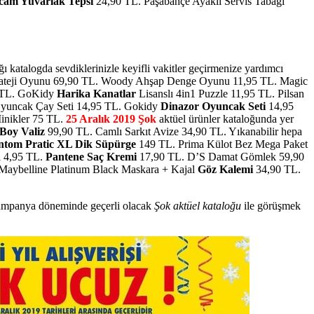
cam Yuvarlak Tepsi
24,90 TL. Paşabahçe Ayaklı Servis Tabağı
ğı katalogda sevdiklerinizle keyifli vakitler geçirmenize yardımcı
rateji Oyunu 69,90 TL. Woody Ahşap Denge Oyunu 11,95 TL. Magic
5 TL. GoKidy
Harika Kanatlar
Lisanslı 4in1 Puzzle 11,95 TL. Pilsan
yuncak Çay Seti 14,95 TL. Gokidy
Dinazor Oyuncak Seti
14,95
Minikler 75 TL.
25 Aralık 2019 Şok
aktüel ürünler kataloğunda yer
Boy Valiz
99,90 TL. Camlı Sarkıt Avize 34,90 TL. Yıkanabilir hepa
ntom Pratic XL Dik Süpürge
149 TL. Prima Külot Bez Mega Paket
ti 4,95 TL.
Pantene Saç Kremi
17,90 TL. D’S Damat Gömlek 59,90
Maybelline Platinum Black Maskara + Kajal
Göz Kalemi
34,90 TL.
 kampanya döneminde geçerli olacak
Şok aktüel kataloğu
ile görüşmek