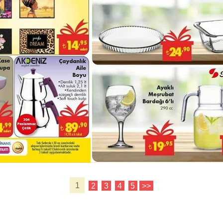
1
2
3
4
5
>>