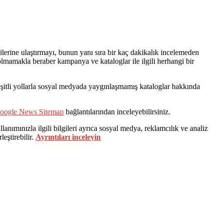
erine ulaştırmayı, bunun yanı sıra bir kaç dakikalık incelemeden
ı olmamakla beraber kampanya ve kataloglar ile ilgili herhangi bir
 çeşitli yollarla sosyal medyada yaygınlaşmamış kataloglar hakkında
oogle News Sitemap
bağlantılarından inceleyebilirsiniz.
lanımınızla ilgili bilgileri ayrıca sosyal medya, reklamcılık ve analiz
leştirebilir.
Ayrıntıları inceleyin