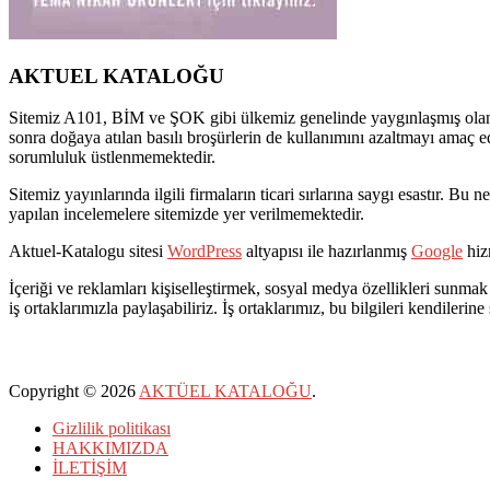
AKTUEL KATALOĞU
Sitemiz A101, BİM ve ŞOK gibi ülkemiz genelinde yaygınlaşmış olan pe
sonra doğaya atılan basılı broşürlerin de kullanımını azaltmayı amaç e
sorumluluk üstlenmemektedir.
Sitemiz yayınlarında ilgili firmaların ticari sırlarına saygı esastır. 
yapılan incelemelere sitemizde yer verilmemektedir.
Aktuel-Katalogu sitesi
WordPress
altyapısı ile hazırlanmış
Google
hizm
İçeriği ve reklamları kişiselleştirmek, sosyal medya özellikleri sunmak 
iş ortaklarımızla paylaşabiliriz. İş ortaklarımız, bu bilgileri kendilerine
Copyright © 2026
AKTÜEL KATALOĞU
.
Gizlilik politikası
HAKKIMIZDA
İLETİŞİM