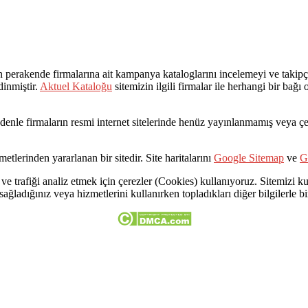
rakende firmalarına ait kampanya kataloglarını incelemeyi ve takipçil
dinmiştir.
Aktuel Kataloğu
sitemizin ilgili firmalar ile herhangi bir bağ
Bu nedenle firmaların resmi internet sitelerinde henüz yayınlanmamış veya
etlerinden yararlanan bir sitedir. Site haritalarını
Google Sitemap
ve
G
ve trafiği analiz etmek için çerezler (Cookies) kullanıyoruz. Sitemizi kul
 sağladığınız veya hizmetlerini kullanırken topladıkları diğer bilgilerle bir