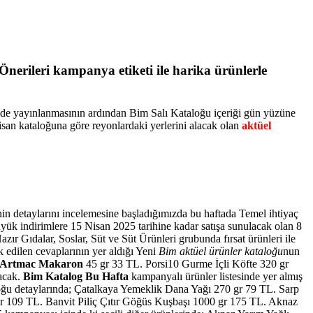
nerileri kampanya etiketi ile harika ürünlerle
sinde yayınlanmasının ardından Bim Salı Kataloğu içeriği gün yüzüne
san kataloğuna göre reyonlardaki yerlerini alacak olan
aktüel
nin detaylarını incelemesine başladığımızda bu haftada Temel ihtiyaç
yük indirimlere 15 Nisan 2025 tarihine kadar satışa sunulacak olan 8
ır Gıdalar, Soslar, Süt ve Süt Ürünleri grubunda fırsat ürünleri ile
k edilen cevaplarının yer aldığı Yeni
Bim aktüel ürünler kataloğu
nun
Artmac Makaron
45 gr 33 TL. Porsi10 Gurme İçli Köfte 320 gr
lacak.
Bim Katalog Bu Hafta
kampanyalı ürünler listesinde yer almış
ğu detaylarında; Çatalkaya Yemeklik Dana Yağı 270 gr 79 TL. Sarp
gr 109 TL. Banvit Piliç Çıtır Göğüs Kuşbaşı 1000 gr 175 TL. Aknaz