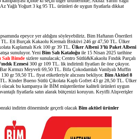
kampanyası içinde ki seçili diğer ürünlerinde; Aknaz Yarım Yağlı
z Yağlı Yoğurt 3 kg 95 TL. ürünleri de uygun fiyatlarla dikkat
samında epeyce yer aldığını söyleyebiliriz. Bim Haftanın Önerileri
75 TL. Eti Burçak Kakaolu Kremalı Bisküvi 246 gr 47,50 TL. Ülker
kolata Kaplamalı Kek 100 gr 39 TL.
Ülker Albeni 3’lü Paket Albeni
atışa sunuluyor.
Yeni
Bim Salı Kataloğu
ile
15 Nisan 2025 tarihine
 Salı Bimde
sizlere sunulacak;
Centro Sütlü&Kakaolu Fındık Parçalı
Fındık Ezmesi
300 gr 109 TL.
lik indirimli fiyatları ile öne çıkıyor.
ş Bar Kırmızı Meyveli 69,50 TL. Bifa Çokodamlalı Vanilyalı Muffin
0 gr 59,50 TL. fiyat etiketleriyle alıcısını bekliyor.
Bim Aktüel 8
L. Kinder Bueno Sütlü Çikolata Kaplı Gofret 43 gr 28,50 TL. Ülker
i olacak bu kampanya ile BİM müşterilerine kaliteli ürünleri uygun
antajlı fiyatlarla satın alarak bütçenizi koruyun. Keyifli Alışverişler
onraki indirim döneminde geçerli olacak
Bim aktüel ürünler