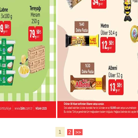
1
2
>>