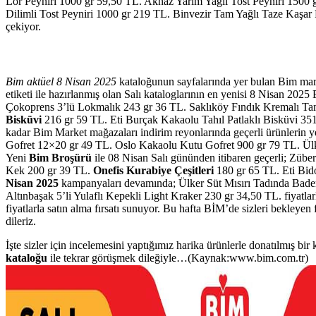
Lor Peyniri 1000 gr 59,50 TL. Aknaz Yarım Yağlı Tost Peyniri 1500 gr
Dilimli Tost Peyniri 1000 gr 219 TL. Binvezir Tam Yağlı Taze Kaşar P
çekiyor.
Bim aktüel 8 Nisan 2025
kataloğunun sayfalarında yer bulan Bim mark
etiketi ile hazırlanmış olan Salı kataloglarının en yenisi 8 Nisan 202
Çokoprens 3’lü Lokmalık 243 gr 36 TL. Saklıköy Fındık Kremalı Ta
Bisküvi
216 gr 59 TL. Eti Burçak Kakaolu Tahıl Patlaklı Bisküvi 351 
kadar Bim Market mağazaları indirim reyonlarında geçerli ürünlerin yer
Gofret 12×20 gr 49 TL. Oslo Kakaolu Kutu Gofret 900 gr 79 TL. Ülk
Yeni
Bim Broşürü
ile 08 Nisan Salı gününden itibaren geçerli; Züb
Kek 200 gr 39 TL.
Onefis Kurabiye Çeşitleri
180 gr 65 TL. Eti Bidol
Nisan 2025
kampanyaları devamında; Ülker Süt Mısırı Tadında Bade
Altınbaşak 5’li Yulaflı Kepekli Light Kraker 230 gr 34,50 TL.
fiyatla
fiyatlarla satın alma fırsatı sunuyor. Bu hafta BİM’de sizleri bekleyen 
dileriz.
İşte sizler için incelemesini yaptığımız harika ürünlerle donatılmış bir
kataloğu
ile tekrar görüşmek dileğiyle…(Kaynak:www.bim.com.tr)