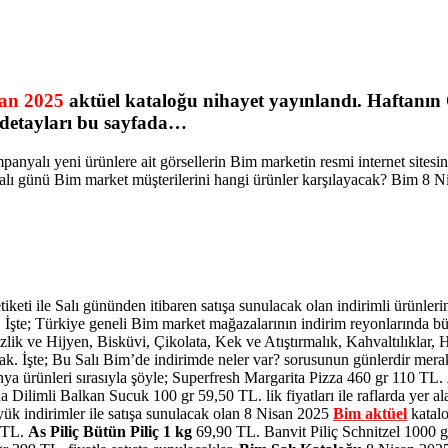
san 2025
aktüel kataloğu nihayet yayınlandı. Haftanın Ö
 detayları bu sayfada…
anyalı yeni ürünlere ait görsellerin Bim marketin resmi internet site
lı günü Bim market müşterilerini hangi ürünler karşılayacak? Bim 8 Ni
keti ile Salı gününden itibaren satışa sunulacak olan indirimli ürünleri
İşte; Türkiye geneli Bim market mağazalarının indirim reyonlarında bü
 ve Hijyen, Bisküvi, Çikolata, Kek ve Atıştırmalık, Kahvaltılıklar, Haz
cak. İşte; Bu Salı Bim’de indirimde neler var? sorusunun günlerdir mera
ya ürünleri sırasıyla şöyle; Superfresh Margarita Pizza 460 gr 110 TL.
ilimli Balkan Sucuk 100 gr 59,50 TL. lik fiyatları ile raflarda yer a
ük indirimler ile satışa sunulacak olan 8 Nisan 2025
Bim aktüel
katalo
9 TL.
As Piliç Bütün Piliç 1 kg
69,90 TL. Banvit Piliç Schnitzel 1000 