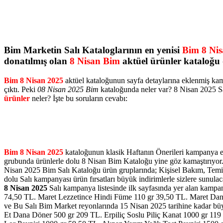
Bim Marketin Salı Kataloglarının en yenisi
Bim 8 Ni
donatılmış olan
8 Nisan Bim
aktüel ürünler kataloğu
Bim 8 Nisan 2025
aktüel kataloğunun sayfa detaylarına eklenmiş kamp
çıktı. Peki
08 Nisan 2025 Bim
kataloğunda neler var? 8 Nisan 2025 Sa
ürünler
neler? İşte bu soruların cevabı:
Bim 8 Nisan 2025
kataloğunun klasik Haftanın Önerileri kampanya eti
grubunda ürünlerle dolu 8 Nisan Bim Kataloğu yine göz kamaştırıyor. 
Nisan 2025 Bim Salı Kataloğu ürün gruplarında; Kişisel Bakım, Temizlik
dolu Salı kampanyası ürün fırsatları büyük indirimlerle sizlere sunula
8 Nisan 2025
Salı kampanya listesinde ilk sayfasında yer alan kampan
74,50 TL. Maret Lezzetince Hindi Füme 110 gr 39,50 TL. Maret Dana D
ve Bu Salı Bim Market reyonlarında 15 Nisan 2025 tarihine kadar büy
Et Dana Döner 500 gr 209 TL. Erpiliç Soslu Piliç Kanat 1000 gr 11