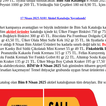
 299 TL. fiyatla satışta sunulacaklar.
Bim Salı Kataloğu
8 Nisan 2025 
eyniri 1000 gr 269 TL. Yörükoğlu Süt Çeşitleri 180 ml 8,90 TL. İçim A
17 Nisan 2025 A101
Aktüel Kataloğu Yayınlandı!
et kampanya avantajjları ve büyük indirimler ile Bim Salı Kataloğu kap
5 Bim
aktüel ürünler
kataloğu içinde ki; Ülker Finger Bisküvi 750 gr 
m Buğdaylı Bisküvi 300 gr 45 TL. Biscolata Pia Frambuaz Dolgulu Çi
gr 43,50 TL. Ülker Olala Mini Sufle Kek 162 gr 35 TL. lik fiyatlarla s
 aldığı 8 Nisan Bim Aktüel Ürünleri bu kadarla sınırlı değil tabi ki;
Bu
er Kanky Bol Sütlü Çikolatalı Mini Kornet 55 gr 49 TL.
Fiskobirlik 
er Peanutzilla Kakaolu Fıstık Kreması 315 gr 175 TL. Fellas Kuruyemi
u Fındık Kremalı Yer Fıstıklı Gofret 81 gr 22 TL. Altıntop Soslu Kaju 13
m Kraker 135 gr 21 TL. Ülker Mega Boy Çubuk Kraker 195 gr 17,50 T
rla alabileceksiniz.
BİM’de 8 Nisan 2025
Salı gününden itibaren geçerl
fırsatları kaçırmayın! Temel ihtiyaçlar grubunda uygun fırsat ürünlerini av
 katalog olan
Bim 8 Nisan 2025
aktüel kataloğunun tüm detayları. Bir s