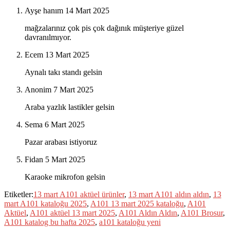
Ayşe hanım
14 Mart 2025
mağzalarınız çok pis çok dağınık müşteriye güzel
davranılmıyor.
Ecem
13 Mart 2025
Aynalı takı standı gelsin
Anonim
7 Mart 2025
Araba yazlık lastikler gelsin
Sema
6 Mart 2025
Pazar arabası istiyoruz
Fidan
5 Mart 2025
Karaoke mikrofon gelsin
Etiketler:
13 mart A101 aktüel ürünler
,
13 mart A101 aldın aldın
,
13
mart A101 kataloğu 2025
,
A101 13 mart 2025 kataloğu
,
A101
Aktüel
,
A101 aktüel 13 mart 2025
,
A101 Aldın Aldın
,
A101 Brosur
,
A101 katalog bu hafta 2025
,
a101 kataloğu yeni