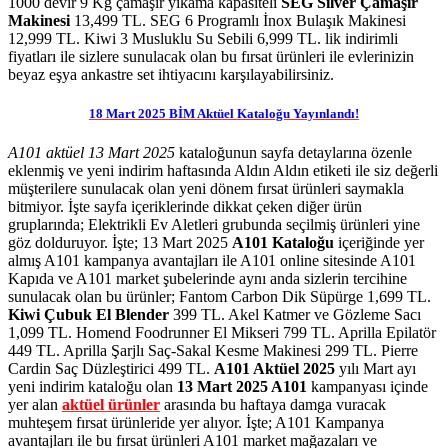
1000 devir 9 Kg çamaşır yıkama kapasiteli
SEG Silver Çamaşır
Makinesi
13,499 TL. SEG 6 Programlı İnox Bulaşık Makinesi
12,999 TL. Kiwi 3 Musluklu Su Sebili 6,999 TL. lik indirimli
fiyatları ile sizlere sunulacak olan bu fırsat ürünleri ile evlerinizin
beyaz eşya ankastre set ihtiyacını karşılayabilirsiniz.
18 Mart 2025 BİM Aktüel Kataloğu Yayınlandı!
A101 aktüel 13 Mart 2025
kataloğunun sayfa detaylarına özenle
eklenmiş ve yeni indirim haftasında
Aldın Aldın etiketi ile siz değerli
müşterilere sunulacak olan yeni dönem fırsat ürünleri saymakla
bitmiyor. İşte sayfa içeriklerinde dikkat çeken diğer ürün
gruplarında; Elektrikli Ev Aletleri grubunda seçilmiş ürünleri yine
göz dolduruyor. İşte; 13 Mart 2025
A101 Kataloğu
içeriğinde yer
almış A101 kampanya avantajları ile A101 online sitesinde A101
Kapıda ve A101 market şubelerinde aynı anda sizlerin tercihine
sunulacak olan bu ürünler; Fantom Carbon Dik Süpürge 1,699 TL.
Kiwi Çubuk El Blender
399 TL. Akel Katmer ve Gözleme Sacı
1,099 TL. Homend Foodrunner El Mikseri 799 TL.
Aprilla Epilatör
449 TL. Aprilla Şarjlı Saç-Sakal Kesme Makinesi 299 TL. Pierre
Cardin Saç Düzleştirici 499 TL.
A101 Aktüel 2025
yılı Mart ayı
yeni indirim kataloğu olan
13 Mart 2025 A101
kampanyası içinde
yer alan
aktüel ürünler
arasında bu haftaya damga vuracak
muhteşem fırsat ürünleride yer alıyor.
İşte; A101 Kampanya
avantajları ile bu fırsat ürünleri A101 market mağazaları ve