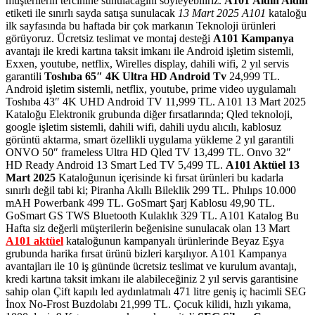
müşterilerin tercihine sunulacağını söyleyebiliriz.
A101
Aldın Aldın
etiketi ile sınırlı sayda satışa sunulacak
13 Mart 2025 A101
kataloğu
ilk sayfasında bu haftada bir çok markanın Teknoloji ürünleri
görüyoruz. Ücretsiz teslimat ve montaj desteği
A101 Kampanya
avantajı ile kredi kartına taksit imkanı ile Android işletim sistemli,
Exxen, youtube, netflix, Wirelles display, dahili wifi, 2 yıl servis
garantili
Toshıba 65″ 4K Ultra HD Android Tv
24,999 TL.
Android işletim sistemli, netflix, youtube, prime video uygulamalı
Toshıba 43″ 4K UHD Android TV 11,999 TL.
A101 13 Mart 2025
Kataloğu Elektronik grubunda diğer fırsatlarında; Qled teknoloji,
google işletim sistemli, dahili wifi, dahili uydu alıcılı, kablosuz
görüntü aktarma, smart özellikli uygulama yükleme 2 yıl garantili
ONVO 50″ frameless Ultra HD Qled TV 13,499 TL. Onvo 32″
HD Ready Android 13 Smart Led TV 5,499 TL.
A101 Aktüel 13
Mart 2025
Kataloğunun içerisinde ki fırsat ürünleri bu kadarla
sınırlı değil tabi ki; Piranha Akıllı Bileklik 299 TL. Phılıps 10.000
mAH Powerbank 499 TL. GoSmart Şarj Kablosu 49,90 TL.
GoSmart GS TWS Bluetooth Kulaklık 329 TL.
A101 Katalog Bu
Hafta siz değerli müşterilerin beğenisine sunulacak olan 13 Mart
A101 aktüel
kataloğunun kampanyalı ürünlerinde Beyaz Eşya
grubunda harika fırsat ürünü bizleri karşılıyor.
A101 Kampanya
avantajları ile 10 iş gününde ücretsiz teslimat ve kurulum avantajı,
kredi kartına taksit imkanı ile alabileceğiniz 2 yıl servis garantisine
sahip olan Çift kapılı led aydınlatmalı 471 litre geniş iç hacimli SEG
İnox No-Frost Buzdolabı 21,999 TL. Çocuk kilidi, hızlı yıkama,