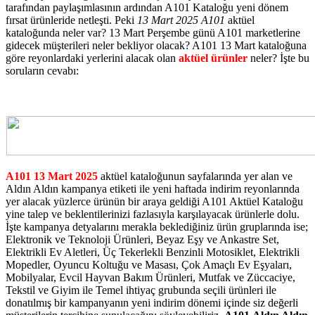
tarafından paylaşımlasının ardından A101 Kataloğu yeni dönem
fırsat ürünleride netleşti. Peki
13 Mart 2025 A101
aktüel
kataloğunda neler var? 13 Mart Perşembe günü A101 marketlerine
gidecek müşterileri neler bekliyor olacak? A101 13 Mart kataloğuna
göre reyonlardaki yerlerini alacak olan
aktüel ürünler
neler? İşte bu
soruların cevabı:
A101 13 Mart 2025
aktüel kataloğunun sayfalarında yer alan ve
Aldın Aldın kampanya etiketi ile yeni haftada indirim reyonlarında
yer alacak yüzlerce ürünün bir araya geldiği A101 Aktüel Kataloğu
yine talep ve beklentilerinizi fazlasıyla karşılayacak ürünlerle dolu.
İşte kampanya detyalarını merakla beklediğiniz ürün gruplarında ise;
Elektronik ve Teknoloji Ürünleri, Beyaz Eşy ve Ankastre Set,
Elektrikli Ev Aletleri, Üç Tekerlekli Benzinli Motosiklet, Elektrikli
Mopedler, Oyuncu Koltuğu ve Masası, Çok Amaçlı Ev Eşyaları,
Mobilyalar, Evcil Hayvan Bakım Ürünleri, Mutfak ve Züccaciye,
Tekstil ve Giyim ile Temel ihtiyaç grubunda seçili ürünleri ile
donatılmış bir kampanyanın yeni indirim dönemi içinde siz değerli