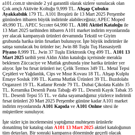
a101.com.tr sitesinde 2 yıl garantili olarak sizlere sunulacak olan
Çok amçlı Aktivite Koltuğu 9,999 TL.
Ahşap Çubuku
Ayakkabılık
179 TL.
A101 Broşürü ile 13 Mart 2025 Perşembe
gününden itibaren büyük indirimle alabileceğiniz; APEC Moped
49,990 TL. APEC Sccoter 64,990 TL.
A101 Aktüel Kataloğu
ile
13 Mart 2025 tarihinden itibaren A101 market indirim reyonlarında
yer alacak kampanyalı ürünleri devamında Tekstil ve Giyim
grubunda harika ürün fırsatları bulunuyor. İşte büyük indirimler ile
satışa sunulacak bu ürünler ise; Jwin 88 Tuşlu Tuş Hassasiyetli
Piyano
8,999 TL. Jwin 37 Tuşlu Elektronik Org 499 TL.
A101 13
Mart 2025
tarihli yeni Aldın Aldın kataloğu içerisinde merakla
beklenen Züccaciye ve Mutfak grubunda yine harika ürünler yer
alıyor. İşte bu fırsat ürünleri ise; Çelik Termos 349 TL. Metal Tepsi
Çeşitleri ve Yağdanlık, Cips ve Mısır Kovası 18 TL. Ahşap Kulplu
Emaye Sosluk 199 TL. Karma Mutfak Ürünleri 39 TL. Buzdolabı
Organzeri 19 TL. Katlanır Rende 79 TL. Dubai Çikolata Kalıbı 35
TL. Keramika Desenli Pasta Tabağı 49 TL. Desenli Kayık Tabak 35
TL. Desenli Tepsi 55 TL.
ve daha sayamadığımız yüzlerce indirimli
fırsat ürünleri
20 Mart 2025 Perşembe
gününe kadar A101 market
indirim reyonlarında
A101 Kapıda
ve
A101 Onlıne
sitesi ile
müşterilere sunuluyor.
İşte sizler için incelemesini yaptığımız muhteşem ürünlerle
donatılmış bir katalog olan
A101 13 Mart 2025
aktüel kataloğunun
tüm detayları. Bir sonraki kampanya döneminde geçerli olacak