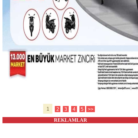
1
2
3
4
5
>>
REKLAMLAR