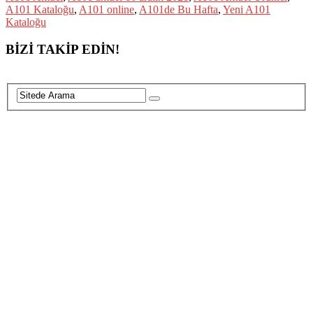
A101 Kataloğu
,
A101 online
,
A101de Bu Hafta
,
Yeni A101
Kataloğu
BİZİ TAKİP EDİN!