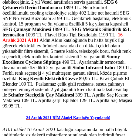
olabileceğiniz, 2 yıl Vestel tarafından servis garantili,
SEG 6
Çekmeceli Derin Dondurucu
1899 TL. Nem kontrol
özellikli,multi cooling teknolojiye sahip 402 Litre net hacimli SEG
SNF No-Frost Buzdolabı 3199 TL. Gecikmeli başlatma, elektronik
kontrol, 15 program ve ön yıkama özellikli 5 kg yıkama kapasiteli
SEG Çamaşır Makinesi
1899 TL.
SEG Mekanik Silindirik 65L
termosifon
1099 TL. Flavel Büro Tipi Buzdolabı 1199 TL.
16
Aralık 2021 A101
Aldın Aldın kataloğunda bu hafta büyük ilgi
görecek elektrikli ev ürünleri arasındaki en dikkat çekici olanı
yıkanabilir filtre sistemli, 5 metre kablo, teleskopik boru, farklı renk
seçenekli, elektronik hız kontrol sistemli 2 yıl garantili
Sunny
Excellence Cyclone Süpürge
499 TL. Ayarlanabilir termostatlı,
duvara monte özellikli 2 yıl garantili
Sinbo Infrared Isıtıcı
189 TL.
Farklı renk seçeneği 4 yıl muhteşem garanti süresi, közde pişirme
özellikli
King Keyifli Elektrikli Cezve
89,95 TL. Kiwi Çubuk El
Blender 109 TL. Paslanmaz çelik gizli rezistans, susuz çalımayı
önleyen emniyet sistemli 2 yıl garantili kredi kartına taksit avantajı
ile
Schafer Steelçelik Çay Makinesi
399 TL. Aprilla Saç Kesme
Makinesi 109 TL. Aprilla şarjlı Epilatör 129 TL. Aprilla Saç Maşası
99,95 TL.
24 Aralık 2021 BİM Aktüel Kataloğu Yayınlandı!
A101 aktüel 16 Aralık 2021
kataloğu kapsamında bu hafta büyük
indirimlerle siz değerli müşterilere sunulacak olan indirimli fırsat