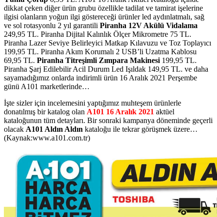
dikkat çeken diğer ürün grubu özellikle tadilat ve tamirat işelerine
ilgisi olanların yoğun ilgi göstereceği ürünler led aydınlatmalı, sağ
ve sol rotasyonlu 2 yıl garantili
Piranha 12V Akülü Vidalama
249,95 TL. Piranha Dijital Kalınlık Ölçer Mikrometre 75 TL.
Piranha Lazer Seviye Belirleyici Matkap Kılavuzu ve Toz Toplayıcı
199,95 TL. Piranha Akım Korumalı 2 USB’li Uzatma Kablosu
69,95 TL.
Piranha Titreşimli Zımpara Makinesi
199,95 TL.
Piranha Şarj Edilebilir Acil Durum Led Işıldak 149,95 TL.
ve daha
sayamadığımız onlarda indirimli ürün 16 Aralık 2021 Perşembe
günü A101 marketlerinde…
İşte sizler için incelemesini yaptığımız muhteşem ürünlerle
donatılmış bir katalog olan
A101 16 Aralık 2021
aktüel
kataloğunun tüm detayları. Bir sonraki kampanya döneminde geçerli
olacak
A101 Aldın Aldın
kataloğu ile tekrar görüşmek üzere…
(Kaynak:www.a101.com.tr)