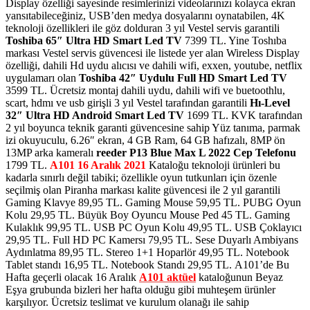
Display özelliği sayesinde resimlerinizi videolarınızı kolayca ekran
yansıtabileceğiniz, USB’den medya dosyalarını oynatabilen, 4K
teknoloji özellikleri ile göz dolduran 3 yıl Vestel servis garantili
Toshiba 65″ Ultra HD Smart Led TV
7399 TL. Yine Toshıba
markası Vestel servis güvencesi ile listede yer alan Wireless Display
özelliği, dahili Hd uydu alıcısı ve dahili wifi, exxen, youtube, netflix
uygulamarı olan
Toshiba 42″ Uydulu Full HD Smart Led TV
3599 TL. Ücretsiz montaj dahili uydu, dahili wifi ve buetoothlu,
scart, hdmı ve usb girişli 3 yıl Vestel tarafından garantili
Hı-Level
32″ Ultra HD Android Smart Led TV
1699 TL. KVK tarafından
2 yıl boyunca teknik garanti güvencesine sahip Yüz tanıma, parmak
izi okuyuculu, 6.26″ ekran, 4 GB Ram, 64 GB hafızalı, 8MP ön
13MP arka kameralı
reeder P13 Blue Max L 2022 Cep Telefonu
1799 TL.
A101 16 Aralık 2021
Kataloğu teknoloji ürünleri bu
kadarla sınırlı değil tabiki; özellikle oyun tutkunları için özenle
seçilmiş olan Piranha markası kalite güvencesi ile 2 yıl garantili
Gaming Klavye 89,95 TL. Gaming Mouse 59,95 TL. PUBG Oyun
Kolu 29,95 TL. Büyük Boy Oyuncu Mouse Ped 45 TL. Gaming
Kulaklık 99,95 TL. USB PC Oyun Kolu 49,95 TL. USB Çoklayıcı
29,95 TL. Full HD PC Kamersı 79,95 TL. Sese Duyarlı Ambiyans
Aydınlatma 89,95 TL. Stereo 1+1 Hoparlör 49,95 TL. Notebook
Tablet standı 16,95 TL. Notebook Standı 29,95 TL. A101’de Bu
Hafta geçerli olacak 16 Aralık
A101 aktüel
kataloğunun Beyaz
Eşya grubunda bizleri her hafta olduğu gibi muhteşem ürünler
karşılıyor. Ücretsiz teslimat ve kurulum olanağı ile sahip