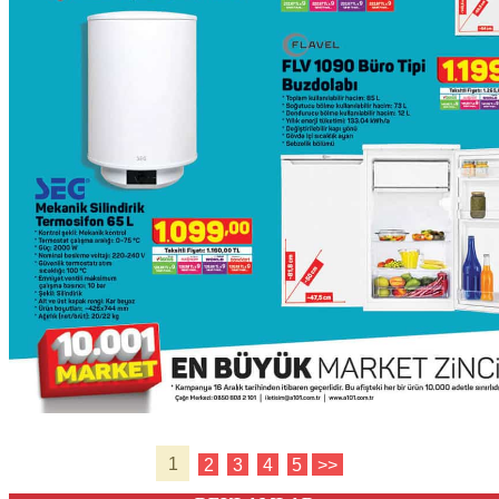
1
2
3
4
5
>>