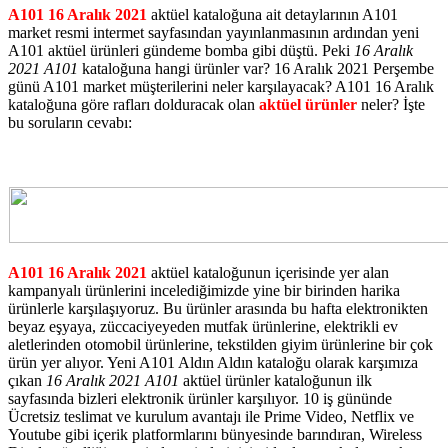
A101 16 Aralık 2021
aktüel kataloğuna ait detaylarının A101
market resmi intermet sayfasından yayınlanmasının ardından yeni
A101 aktüel ürünleri gündeme bomba gibi düştü. Peki
16 Aralık
2021 A101
kataloğuna hangi ürünler var? 16 Aralık 2021 Perşembe
günü A101 market müşterilerini neler karşılayacak? A101 16 Aralık
kataloğuna göre rafları dolduracak olan
aktüel ürünler
neler? İşte
bu soruların cevabı:
A101 16 Aralık 2021
aktüel kataloğunun içerisinde yer alan
kampanyalı ürünlerini incelediğimizde yine bir birinden harika
ürünlerle karşılaşıyoruz. Bu ürünler arasında bu hafta elektronikten
beyaz eşyaya, züccaciyeyeden mutfak ürünlerine, elektrikli ev
aletlerinden otomobil ürünlerine, tekstilden giyim ürünlerine bir çok
ürün yer alıyor. Yeni A101 Aldın Aldın kataloğu olarak karşımıza
çıkan
16 Aralık 2021 A101
aktüel ürünler kataloğunun ilk
sayfasında bizleri elektronik ürünler karşılıyor. 10 iş gününde
Ücretsiz teslimat ve kurulum avantajı ile Prime Video, Netflix ve
Youtube gibi içerik platformlarını bünyesinde barındıran, Wireless