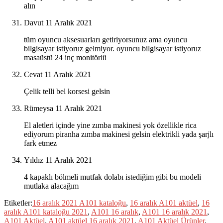
alın
Davut
11 Aralık 2021
tüm oyuncu aksesuarları getiriyorsunuz ama oyuncu
bilgisayar istiyoruz gelmiyor. oyuncu bilgisayar istiyoruz
masaüstü 24 inç monitörlü
Cevat
11 Aralık 2021
Çelik telli bel korsesi gelsin
Rümeysa
11 Aralık 2021
El aletleri içinde yine zımba makinesi yok özellikle rica
ediyorum piranha zımba makinesi gelsin elektrikli yada şarjlı
fark etmez
Yıldız
11 Aralık 2021
4 kapaklı bölmeli mutfak dolabı istediğim gibi bu modeli
mutlaka alacağım
Etiketler:
16 aralık 2021 A101 kataloğu
,
16 aralık A101 aktüel
,
16
aralık A101 kataloğu 2021
,
A101 16 aralık
,
A101 16 aralık 2021
,
A101 Aktüel
,
A101 aktüel 16 aralık 2021
,
A101 Aktüel Ürünler
,