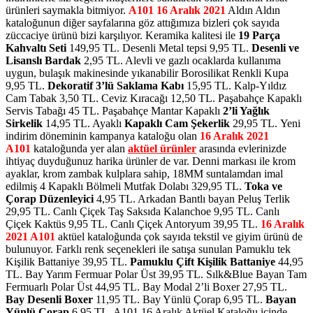
ürünleri saymakla bitmiyor.
A101 16 Aralık 2021
Aldın Aldın
kataloğunun diğer sayfalarına göz attığımıza bizleri çok sayıda
züccaciye ürünü bizi karşılıyor. Keramika kalitesi ile
19 Parça
Kahvaltı Seti
149,95 TL. Desenli Metal tepsi 9,95 TL.
Desenli ve
Lisanslı Bardak
2,95 TL. Alevli ve gazlı ocaklarda kullanıma
uygun, bulaşık makinesinde yıkanabilir Borosilikat Renkli Kupa
9,95 TL.
Dekoratif 3’lü Saklama Kabı
15,95 TL. Kalp-Yıldız
Cam Tabak 3,50 TL. Ceviz Kıracağı 12,50 TL. Paşabahçe Kapaklı
Servis Tabağı 45 TL. Paşabahçe Mantar Kapaklı
2’li Yağlık
Sirkelik
14,95 TL. Ayaklı
Kapaklı Cam Şekerlik
29,95 TL. Yeni
indirim döneminin kampanya kataloğu olan
16 Aralık 2021
A101
kataloğunda yer alan
aktüel ürünler
arasında evlerinizde
ihtiyaç duyduğunuz harika ürünler de var. Denni markası ile krom
ayaklar, krom zambak kulplara sahip, 18MM suntalamdan imal
edilmiş 4 Kapaklı Bölmeli Mutfak Dolabı 329,95 TL.
Toka ve
Çorap Düzenleyici
4,95 TL. Arkadan Bantlı bayan Peluş Terlik
29,95 TL. Canlı Çiçek Taş Saksıda Kalanchoe 9,95 TL. Canlı
Çiçek Kaktüs 9,95 TL. Canlı Çiçek Antoryum 39,95 TL.
16 Aralık
2021 A101
aktüel kataloğunda çok sayıda tekstil ve giyim ürünü de
bulunuyor. Farklı renk seçenekleri ile satışa sunulan Pamuklu tek
Kişilik Battaniye 39,95 TL.
Pamuklu Çift Kişilik Battaniye
44,95
TL. Bay Yarım Fermuar Polar Üst 39,95 TL. Sılk&Blue Bayan Tam
Fermuarlı Polar Üst 44,95 TL. Bay Modal 2’li Boxer 27,95 TL.
Bay Desenli Boxer
11,95 TL. Bay Yünlü Çorap 6,95 TL.
Bayan
Yünlü Çorap
6,95 TL. A101 16 Aralık Aktüel Kataloğu içinde