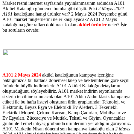
Market resmi internet sayfasında yayınlanmasının ardından A101
Aktüel Kataloğu gündeme bomba gibi düştü. Peki
2 Mayıs 2024
A101
kataloğuna hangi ürünler var? 2 Mayıs 2024 Perşembe günü
A101 market müşterilerini neler karşılayacak? A101 2 Mayıs
kataloğuna göre rafları dolduracak olan
aktüel ürünler
neler? İşte
bu soruların cevabı:
A101 2 Mayıs 2024
aktüel kataloğunun kampaya içeriğine
baktığımızda bu haftada dönemsel talep ve beklentilerine göre seçili
ürünlerin büyük indirimlerle A101 Aktüel Kataloğu detaylarını
oluşturduğunu söyleyebiliriz. A101 market indirim reyonlarında
sizlerin tercihine sunulacak olan A101 Aldın Aldın klasik kampanya
etiketi ile bu hafta listeyi oluşturan ürün gruplarında; Teknoloji ve
Elektronik, Beyaz Eşya ve Elektrikli Ev Aletleri, 3 Tekerlekli
Elektrikli Moped, Çekme Karvan, Kamp Çadırları, Mobilyalar ve
Ev Eşyaları, Züccaciye ve Mutfak, Tekstil ve Giyim, Oyuncaklar
grubu ile Temel ihtiyaç grubunda ürünlerinin yer aldığını görüyoruz.
A101 Marketin Nisan dönemi son kampanya kataloğu olan
2 Mayıs