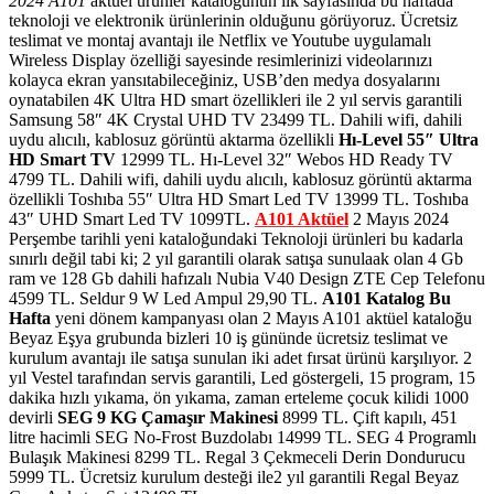
2024 A101
aktüel ürünler kataloğunun ilk sayfasında bu haftada
teknoloji ve elektronik ürünlerinin olduğunu görüyoruz. Ücretsiz
teslimat ve montaj avantajı ile Netflix ve Youtube uygulamalı
Wireless Display özelliği sayesinde resimlerinizi videolarınızı
kolayca ekran yansıtabileceğiniz, USB’den medya dosyalarını
oynatabilen 4K Ultra HD smart özellikleri ile 2 yıl servis garantili
Samsung 58″ 4K Crystal UHD TV 23499 TL. Dahili wifi, dahili
uydu alıcılı, kablosuz görüntü aktarma özellikli
Hı-Level 55″ Ultra
HD Smart TV
12999 TL. Hı-Level 32″ Webos HD Ready TV
4799 TL. Dahili wifi, dahili uydu alıcılı, kablosuz görüntü aktarma
özellikli Toshıba 55″ Ultra HD Smart Led TV 13999 TL. Toshıba
43″ UHD Smart Led TV 1099TL.
A101 Aktüel
2 Mayıs 2024
Perşembe tarihli yeni kataloğundaki Teknoloji ürünleri bu kadarla
sınırlı değil tabi ki; 2 yıl garantili olarak satışa sunulaak olan 4 Gb
ram ve 128 Gb dahili hafızalı Nubia V40 Design ZTE Cep Telefonu
4599 TL. Seldur 9 W Led Ampul 29,90 TL.
A101 Katalog Bu
Hafta
yeni dönem kampanyası olan 2 Mayıs A101 aktüel kataloğu
Beyaz Eşya grubunda bizleri 10 iş gününde ücretsiz teslimat ve
kurulum avantajı ile satışa sunulan iki adet fırsat ürünü karşılıyor. 2
yıl Vestel tarafından servis garantili, Led göstergeli, 15 program, 15
dakika hızlı yıkama, ön yıkama, zaman erteleme çocuk kilidi 1000
devirli
SEG 9 KG Çamaşır Makinesi
8999 TL. Çift kapılı, 451
litre hacimli SEG No-Frost Buzdolabı 14999 TL. SEG 4 Programlı
Bulaşık Makinesi 8299 TL. Regal 3 Çekmeceli Derin Dondurucu
5999 TL. Ücretsiz kurulum desteği ile2 yıl garantili Regal Beyaz