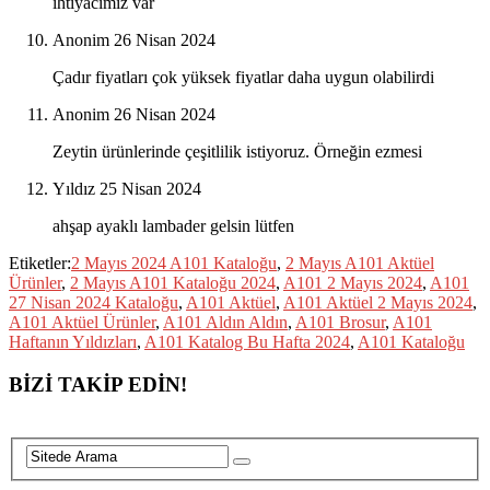
ihtiyacımız var
Anonim
26 Nisan 2024
Çadır fiyatları çok yüksek fiyatlar daha uygun olabilirdi
Anonim
26 Nisan 2024
Zeytin ürünlerinde çeşitlilik istiyoruz. Örneğin ezmesi
Yıldız
25 Nisan 2024
ahşap ayaklı lambader gelsin lütfen
Etiketler:
2 Mayıs 2024 A101 Kataloğu
,
2 Mayıs A101 Aktüel
Ürünler
,
2 Mayıs A101 Kataloğu 2024
,
A101 2 Mayıs 2024
,
A101
27 Nisan 2024 Kataloğu
,
A101 Aktüel
,
A101 Aktüel 2 Mayıs 2024
,
A101 Aktüel Ürünler
,
A101 Aldın Aldın
,
A101 Brosur
,
A101
Haftanın Yıldızları
,
A101 Katalog Bu Hafta 2024
,
A101 Kataloğu
BİZİ TAKİP EDİN!