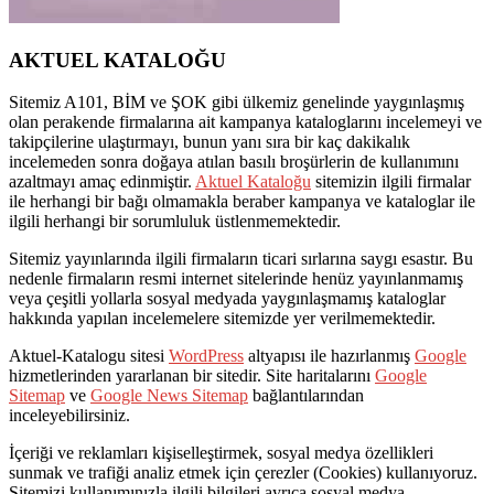
AKTUEL KATALOĞU
Sitemiz A101, BİM ve ŞOK gibi ülkemiz genelinde yaygınlaşmış
olan perakende firmalarına ait kampanya kataloglarını incelemeyi ve
takipçilerine ulaştırmayı, bunun yanı sıra bir kaç dakikalık
incelemeden sonra doğaya atılan basılı broşürlerin de kullanımını
azaltmayı amaç edinmiştir.
Aktuel Kataloğu
sitemizin ilgili firmalar
ile herhangi bir bağı olmamakla beraber kampanya ve kataloglar ile
ilgili herhangi bir sorumluluk üstlenmemektedir.
Sitemiz yayınlarında ilgili firmaların ticari sırlarına saygı esastır. Bu
nedenle firmaların resmi internet sitelerinde henüz yayınlanmamış
veya çeşitli yollarla sosyal medyada yaygınlaşmamış kataloglar
hakkında yapılan incelemelere sitemizde yer verilmemektedir.
Aktuel-Katalogu sitesi
WordPress
altyapısı ile hazırlanmış
Google
hizmetlerinden yararlanan bir sitedir. Site haritalarını
Google
Sitemap
ve
Google News Sitemap
bağlantılarından
inceleyebilirsiniz.
İçeriği ve reklamları kişiselleştirmek, sosyal medya özellikleri
sunmak ve trafiği analiz etmek için çerezler (Cookies) kullanıyoruz.
Sitemizi kullanımınızla ilgili bilgileri ayrıca sosyal medya,