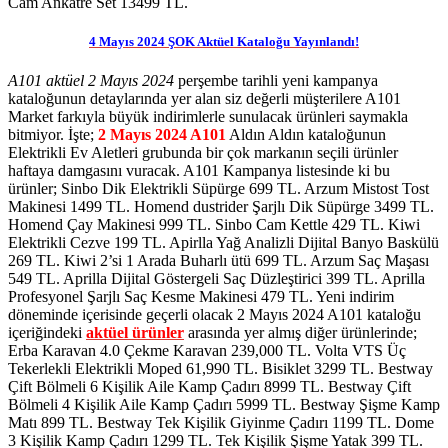
Cam Ankatre Set 13499 TL.
4 Mayıs 2024 ŞOK Aktüel Kataloğu Yayınlandı!
A101 aktüel 2 Mayıs 2024
perşembe tarihli yeni kampanya
kataloğunun detaylarında yer alan siz değerli müşterilere A101
Market farkıyla büyük indirimlerle sunulacak ürünleri saymakla
bitmiyor. İşte;
2 Mayıs 2024 A101
Aldın Aldın kataloğunun
Elektrikli Ev Aletleri grubunda bir çok markanın seçili ürünler
haftaya damgasını vuracak. A101 Kampanya listesinde ki bu
ürünler; Sinbo Dik Elektrikli Süpürge 699 TL. Arzum Mistost Tost
Makinesi 1499 TL. Homend dustrider Şarjlı Dik Süpürge 3499 TL.
Homend Çay Makinesi 999 TL. Sinbo Cam Kettle 429 TL. Kiwi
Elektrikli Cezve 199 TL. Apirlla Yağ Analizli Dijital Banyo Baskülü
269 TL. Kiwi 2’si 1 Arada Buharlı ütü 699 TL. Arzum Saç Maşası
549 TL. Aprilla Dijital Göstergeli Saç Düzleştirici 399 TL. Aprilla
Profesyonel Şarjlı Saç Kesme Makinesi 479 TL.
Yeni indirim
döneminde içerisinde geçerli olacak 2 Mayıs 2024 A101 kataloğu
içeriğindeki
aktüel ürünler
arasında yer almış diğer ürünlerinde;
Erba Karavan 4.0 Çekme Karavan 239,000 TL. Volta VTS Üç
Tekerlekli Elektrikli Moped 61,990 TL. Bisiklet 3299 TL. Bestway
Çift Bölmeli 6 Kişilik Aile Kamp Çadırı 8999 TL. Bestway Çift
Bölmeli 4 Kişilik Aile Kamp Çadırı 5999 TL. Bestway Şişme Kamp
Matı 899 TL. Bestway Tek Kişilik Giyinme Çadırı 1199 TL. Dome
3 Kişilik Kamp Çadırı 1299 TL. Tek Kişilik Şişme Yatak 399 TL.