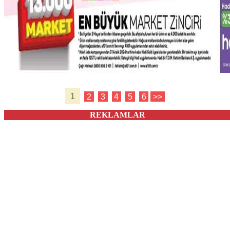
1
2
3
4
5
6
>>
REKLAMLAR