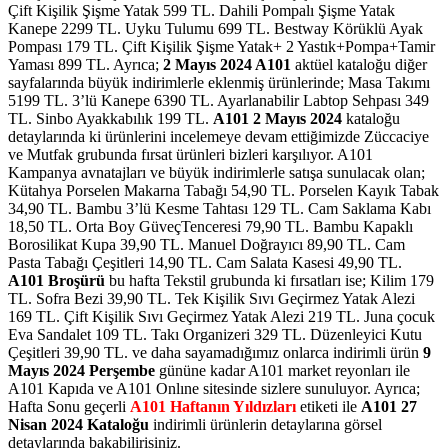
Çift Kişilik Şişme Yatak 599 TL. Dahili Pompalı Şişme Yatak
Kanepe 2299 TL. Uyku Tulumu 699 TL. Bestway Körüklü Ayak
Pompası 179 TL. Çift Kişilik Şişme Yatak+ 2 Yastık+Pompa+Tamir
Yaması 899 TL.
Ayrıca;
2 Mayıs 2024 A101
aktüel kataloğu diğer
sayfalarında büyük indirimlerle eklenmiş ürünlerinde; Masa Takımı
5199 TL. 3’lü Kanepe 6390 TL. Ayarlanabilir Labtop Sehpası 349
TL. Sinbo Ayakkabılık 199 TL.
A101 2 Mayıs 2024
kataloğu
detaylarında ki ürünlerini incelemeye devam ettiğimizde Züccaciye
ve Mutfak grubunda fırsat ürünleri bizleri karşılıyor. A101
Kampanya avnatajları ve büyük indirimlerle satışa sunulacak olan;
Kütahya Porselen Makarna Tabağı 54,90 TL. Porselen Kayık Tabak
34,90 TL. Bambu 3’lü Kesme Tahtası 129 TL. Cam Saklama Kabı
18,50 TL. Orta Boy GüveçTenceresi 79,90 TL. Bambu Kapaklı
Borosilikat Kupa 39,90 TL. Manuel Doğrayıcı 89,90 TL. Cam
Pasta Tabağı Çeşitleri 14,90 TL. Cam Salata Kasesi 49,90 TL.
A101 Broşürü
bu hafta Tekstil grubunda ki fırsatları ise; Kilim 179
TL. Sofra Bezi 39,90 TL. Tek Kişilik Sıvı Geçirmez Yatak Alezi
169 TL. Çift Kişilik Sıvı Geçirmez Yatak Alezi 219 TL. Juna çocuk
Eva Sandalet 109 TL. Takı Organizeri 329 TL. Düzenleyici Kutu
Çeşitleri 39,90 TL.
ve daha sayamadığımız onlarca indirimli ürün
9
Mayıs 2024 Perşembe
gününe kadar A101 market reyonları ile
A101 Kapıda
ve
A101 Onlıne
sitesinde sizlere sunuluyor. Ayrıca;
Hafta Sonu geçerli
A101 Haftanın Yıldızları
etiketi ile
A101 27
Nisan 2024 Kataloğu
indirimli ürünlerin detaylarına görsel
detaylarında bakabilirisiniz.