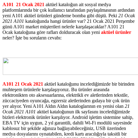
A101 21 Ocak 2021
aktüel kataloğun ait sosyal medya
platformlarında bir çok kullanıcı tarafından paylaşılmasının ardından
yeni A101 aktüel ürünleri gündeme bomba gibi düştü. Peki
21 Ocak
2021 A101
kataloğunda hangi ürünler var? 21 Ocak 2021 Perşembe
günü A101 market müşterileri nelerle karşılaşacaklar? A101 21
Ocak kataloğuna göre rafları dolduracak olan yeni
aktüel ürünler
neler? İşte bu soruların cevabı:
A101 21 Ocak 2021
aktüel kataloğunu incelediğimizde bir birinden
muhteşem ürünlerle karşılaşıyoruz. Bu ürünler arasında
elektronikten oto aksesuarlarına, elektrikli ev aletlerinden tekstile,
züccaciyeden oyuncağa, egzersiz aletlerinden gıdaya bir çok ürün
yer alıyor. Yeni A101 Aldın Aldın kataloglarının en yenisi olan
21
Ocak 2021 A101
aktüel kataloğunun ilk sayfasını incelediğimizde
bizleri elektronik ürünler karşılıyor. Android işletim sistemine sahip,
EBA TV için uygun, 2 yıl garantili, dahili Wi-Fi modülü sayesinde
kablosuz bir şekilde ağınıza bağlayabileceğiniz, USB üzerinden
medya dosyalarını oynatabilen, kredi kartı aracılığıyla taksitli bir