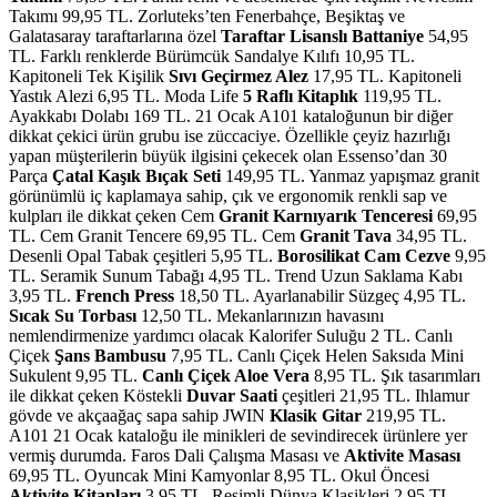
Takımı 99,95 TL. Zorluteks’ten Fenerbahçe, Beşiktaş ve
Galatasaray taraftarlarına özel
Taraftar Lisanslı Battaniye
54,95
TL. Farklı renklerde Bürümcük Sandalye Kılıfı 10,95 TL.
Kapitoneli Tek Kişilik
Sıvı Geçirmez Alez
17,95 TL. Kapitoneli
Yastık Alezi 6,95 TL. Moda Life
5 Raflı Kitaplık
119,95 TL.
Ayakkabı Dolabı 169 TL. 21 Ocak A101 kataloğunun bir diğer
dikkat çekici ürün grubu ise züccaciye. Özellikle çeyiz hazırlığı
yapan müşterilerin büyük ilgisini çekecek olan Essenso’dan 30
Parça
Çatal Kaşık Bıçak Seti
149,95 TL. Yanmaz yapışmaz granit
görünümlü iç kaplamaya sahip, çık ve ergonomik renkli sap ve
kulpları ile dikkat çeken Cem
Granit Karnıyarık Tenceresi
69,95
TL. Cem Granit Tencere 69,95 TL. Cem
Granit Tava
34,95 TL.
Desenli Opal Tabak çeşitleri 5,95 TL.
Borosilikat Cam Cezve
9,95
TL. Seramik Sunum Tabağı 4,95 TL. Trend Uzun Saklama Kabı
3,95 TL.
French Press
18,50 TL. Ayarlanabilir Süzgeç 4,95 TL.
Sıcak Su Torbası
12,50 TL. Mekanlarınızın havasını
nemlendirmenize yardımcı olacak Kalorifer Suluğu 2 TL. Canlı
Çiçek
Şans Bambusu
7,95 TL. Canlı Çiçek Helen Saksıda Mini
Sukulent 9,95 TL.
Canlı Çiçek Aloe Vera
8,95 TL. Şık tasarımları
ile dikkat çeken Köstekli
Duvar Saati
çeşitleri 21,95 TL. Ihlamur
gövde ve akçaağaç sapa sahip JWIN
Klasik Gitar
219,95 TL.
A101 21 Ocak kataloğu ile minikleri de sevindirecek ürünlere yer
vermiş durumda. Faros Dali Çalışma Masası ve
Aktivite Masası
69,95 TL. Oyuncak Mini Kamyonlar 8,95 TL. Okul Öncesi
Aktivite Kitapları
3,95 TL. Resimli Dünya Klasikleri 2,95 TL.