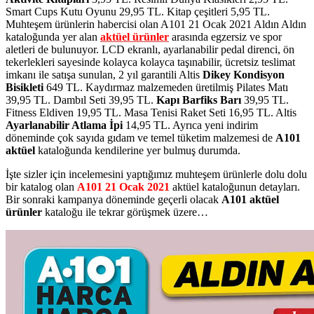
Smart Cups Kutu Oyunu 29,95 TL. Kitap çeşitleri 5,95 TL.
Muhteşem ürünlerin habercisi olan A101 21 Ocak 2021 Aldın Aldın
kataloğunda yer alan
aktüel ürünler
arasında egzersiz ve spor
aletleri de bulunuyor. LCD ekranlı, ayarlanabilir pedal direnci, ön
tekerlekleri sayesinde kolayca kolayca taşınabilir, ücretsiz teslimat
imkanı ile satışa sunulan, 2 yıl garantili Altis
Dikey Kondisyon
Bisikleti
649 TL. Kaydırmaz malzemeden üretilmiş Pilates Matı
39,95 TL. Dambıl Seti 39,95 TL.
Kapı Barfiks Barı
39,95 TL.
Fitness Eldiven 19,95 TL. Masa Tenisi Raket Seti 16,95 TL. Altis
Ayarlanabilir Atlama İpi
14,95 TL. Ayrıca yeni indirim
döneminde çok sayıda gıdam ve temel tüketim malzemesi de
A101
aktüel
kataloğunda kendilerine yer bulmuş durumda.
İşte sizler için incelemesini yaptığımız muhteşem ürünlerle dolu dolu
bir katalog olan
A101 21 Ocak 2021
aktüel kataloğunun detayları.
Bir sonraki kampanya döneminde geçerli olacak
A101 aktüel
ürünler
kataloğu ile tekrar görüşmek üzere…