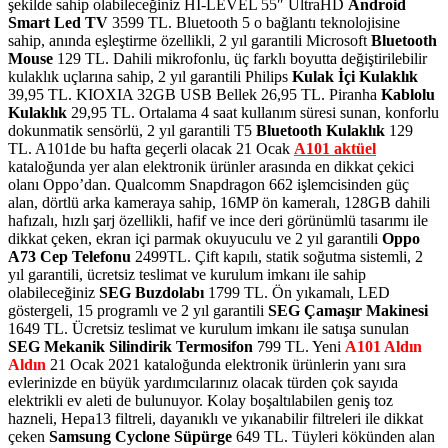
şekilde sahip olabileceğiniz HI-LEVEL 55″ UltraHD
Android
Smart Led TV
3599 TL. Bluetooth 5 o bağlantı teknolojisine
sahip, anında eşleştirme özellikli, 2 yıl garantili Microsoft
Bluetooth
Mouse
129 TL. Dahili mikrofonlu, üç farklı boyutta değiştirilebilir
kulaklık uçlarına sahip, 2 yıl garantili Philips
Kulak İçi Kulaklık
39,95 TL. KIOXIA 32GB USB Bellek 26,95 TL. Piranha
Kablolu
Kulaklık
29,95 TL. Ortalama 4 saat kullanım süresi sunan, konforlu
dokunmatik sensörlü, 2 yıl garantili T5
Bluetooth Kulaklık
129
TL. A101de bu hafta geçerli olacak 21 Ocak
A101 aktüel
kataloğunda yer alan elektronik ürünler arasında en dikkat çekici
olanı Oppo’dan. Qualcomm Snapdragon 662 işlemcisinden güç
alan, dörtlü arka kameraya sahip, 16MP ön kameralı, 128GB dahili
hafızalı, hızlı şarj özellikli, hafif ve ince deri görünümlü tasarımı ile
dikkat çeken, ekran içi parmak okuyuculu ve 2 yıl garantili
Oppo
A73 Cep Telefonu
2499TL. Çift kapılı, statik soğutma sistemli, 2
yıl garantili, ücretsiz teslimat ve kurulum imkanı ile sahip
olabileceğiniz
SEG Buzdolabı
1799 TL. Ön yıkamalı, LED
göstergeli, 15 programlı ve 2 yıl garantili
SEG Çamaşır Makinesi
1649 TL. Ücretsiz teslimat ve kurulum imkanı ile satışa sunulan
SEG Mekanik Silindirik Termosifon
799 TL. Yeni
A101 Aldın
Aldın
21 Ocak 2021 kataloğunda elektronik ürünlerin yanı sıra
evlerinizde en büyük yardımcılarınız olacak türden çok sayıda
elektrikli ev aleti de bulunuyor. Kolay boşaltılabilen geniş toz
hazneli, Hepa13 filtreli, dayanıklı ve yıkanabilir filtreleri ile dikkat
çeken
Samsung Cyclone Süpürge
649 TL. Tüyleri kökünden alan