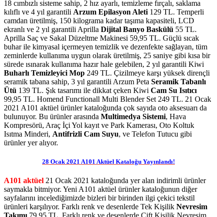
18 cımbızlı sisteme sahip, 2 hız ayarlı, temizleme fırçalı, saklama
kılıflı ve 4 yıl garantili
Arzum Epilasyon Aleti
129 TL. Temperli
camdan üretilmiş, 150 kilograma kadar taşıma kapasiteli, LCD
ekranlı ve 2 yıl garantili Aprilla
Dijital Banyo Baskülü
55 TL.
Aprilla Saç ve Sakal Düzeltme Makinesi 59,95 TL. Güçlü sıcak
buhar ile kimyasal içermeyen temizlik ve dezenfekte sağlayan, tüm
zeminlerde kullanıma uygun olarak üretilmiş, 25 saniye gibi kısa bir
sürede ısınarak kullanıma hazır hale gelebilen, 2 yıl garantili Kiwi
Buharlı Temizleyici Mop
249 TL. Çizilmeye karşı yüksek dirençli
seramik tabana sahip, 3 yıl garantili Arzum Peta
Seramik Tabanlı
Ütü
139 TL. Şık tasarımı ile dikkat çeken Kiwi
Cam Su Isıtıcı
99,95 TL. Homend Functionall Multi Blender Set 249 TL. 21 Ocak
2021 A101 aktüel ürünler kataloğunda çok sayıda oto aksesuarı da
bulunuyor. Bu ürünler arasında
Multimedya Sistemi
, Hava
Kompresörü, Araç İçi Yol kayıt ve Park Kamerası, Oto Koltuk
Isıtma Minderi,
Antifrizli Cam Suyu
, ve Telefon Tutucu gibi
ürünler yer alıyor.
28 Ocak 2021 A101 Aktüel Kataloğu Yayınlandı!
A101 aktüel
21 Ocak 2021 kataloğunda yer alan indirimli ürünler
saymakla bitmiyor. Yeni A101 aktüel ürünler kataloğunun diğer
sayfalarını incelediğimizde bizleri bir birinden ilgi çekici tekstil
ürünleri karşılıyor. Farklı renk ve desenlerde Tek Kişilik
Nevresim
Takımı
79,95 TL. Farklı renk ve desenlerde Çift Kişilik Nevresim