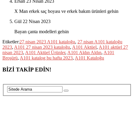
Ersan
23 Nisan 2023
X Man erkek saç boyası ve erkek bakım ürünleri gelsin
Gül
22 Nisan 2023
Bayan çanta modelleri gelsin
Etiketler:
27 nisan 2023 A101 kataloğu
,
27 nisan A101 kataloğu
2023
,
A101 27 nisan 2023 kataloğu
,
A101 Aktüel
,
A101 aktüel 27
nisan 2023
,
A101 Aktüel Ürünler
,
A101 Aldın Aldın
,
A101
Broşürü
,
A101 katalog bu hafta 2023
,
A101 Kataloğu
BİZİ TAKİP EDİN!