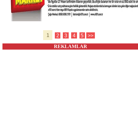
1
2
3
4
5
>>
REKLAMLAR