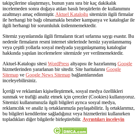
takipçilerine ulaştırmayı, bunun yanı sıra bir kaç dakikalık
incelemeden sonra doğaya atılan basılı broşürlerin de kullanımını
azaltmayı amaç edinmiştir.
Aktuel Kataloğu
sitemizin ilgili firmalar
ile herhangi bir bağı olmamakla beraber kampanya ve kataloglar ile
ilgili herhangi bir sorumluluk üstlenmemektedir.
Sitemiz yayınlarında ilgili firmaların ticari sırlarına saygı esastır. Bu
nedenle firmaların resmi internet sitelerinde henüz yayınlanmamış
veya çeşitli yollarla sosyal medyada yaygınlaşmamış kataloglar
hakkında yapılan incelemelere sitemizde yer verilmemektedir.
Aktuel-Katalogu sitesi
WordPress
altyapısı ile hazırlanmış
Google
hizmetlerinden yararlanan bir sitedir. Site haritalarını
Google
Sitemap
ve
Google News Sitemap
bağlantılarından
inceleyebilirsiniz.
İçeriği ve reklamları kişiselleştirmek, sosyal medya özellikleri
sunmak ve trafiği analiz etmek için çerezler (Cookies) kullanıyoruz.
Sitemizi kullanımınızla ilgili bilgileri ayrıca sosyal medya,
reklamcılık ve analiz iş ortaklarımızla paylaşabiliriz. İş ortaklarımız,
bu bilgileri kendilerine sağladığınız veya hizmetlerini kullanırken
topladıkları diğer bilgilerle birleştirebilir.
Ayrıntıları inceleyin