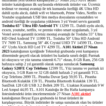
hazırlanan yeni dönem kampanyası
27 Nisan 2023 A101
aktüel
ürünler kataloğunun ilk sayfasında elektronik ürünler var. Ücretsiz
teslimat ve montaj avantajı ile tek kumanda özelliği 4K Ultra HD
dahili uydu alıcılı, dahili wifi ve bluetooth, Prime Video, Netflix ve
Youtube uygulamalı USB’den medya dosyalarını oynatabilen ve
android özelliği ile uygulama yüklenen 3 yıl Vestel servis garantili
Toshıba 65″ Ultra HD Android TV
13299 TL. Dahili uydu alıcılı,
exxen, youtube, netflix, ve premio video smart uygulamalı, 3 yıl
Vestel servis garantili ücretsiz montaj avantajlı ile Toshıba 55″ Ultra
HD Oled Android TV 11999 TL. Toshıba 50″ Ultra HD Android
TV 7699 TL. Samsung 58″ 4K Crystal UHD TV 14599 TL. Onvo
43″ Uydu Alıcılı HD Led TV 4299 TL.
A101 Aktüel 27 Nisan
2023
kataloğunun içeriğinde Teknoloji grubunda yeni kampanya
döneminde geçerli olacak ürünleri bu kadarla sınırlı değil; Parmak
izi okuyucu ve yüz tanıma sistemli 6.71″ ekran, 8 GB Ram, 256 GB
hafızaya sahip 2 yıl garantili olarak satışa sunulacak
Samsung
Galaxy S20FE Cep Telefonu
12599 TL
. Yüz tanıma ve parmak izi
okuyucu, 3 GB Ram ve 32 GB dahili hafızalı 2 yıl garantili TCL
Cep Telefonu 2899 TL. Piranha Duvar Şarjı 59,95 TL. Piranha
Bluetooth Kulaklık 159 TL. Piranha Bluetooth Kulaklık 139 TL.
SanDisk 128 GB USB 3.2 Bellek 209 TL. Uzaktan Kumandalı 9 W
Led Ampul 44,95 TL.
A101 Kataloğu ile Bu Hafta kampanya
listesindendeki ürün imcelememizde 27 Nisan
A101 aktüel
kataloğunun Beyaz Eşya grubunda ki fırsat ürünleri ile
karşılaşıyoruz. Büyük indirimler ile satışa sunulacak olan bu ürünler