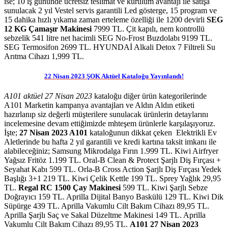
ise; 10 iş gününde ücretsiz teslimat ve kurulum avantajı ile satışa
sunulacak 2 yıl Vestel servis garantili Led gösterge, 15 program ve
15 dahika hızlı yıkama zaman erteleme özelliği ile 1200 devirli
SEG
12 KG Çamaşır Makinesi
7999 TL. Çit kapılı, nem kontrollü
sebzelik 541 litre net hacimli SEG No-Frost Buzdolabı 9199 TL.
SEG Termosifon 2699 TL. HYUNDAİ Alkali Detox 7 Filtreli Su
Arıtma Cihazı 1,999 TL.
22 Nisan 2023 ŞOK Aktüel Kataloğu Yayınlandı!
A101 aktüel 27 Nisan 2023
kataloğu diğer ürün kategorilerinde
A101 Marketin kampanya avantajları ve Aldın Aldın etiketi
hazırlanıp siz değerli müşterilere sunulacak ürünlerin detaylarını
incelemesine devam ettiğimizde mhteşem ürünlerle karşılaşıyoruz.
İşte;
27 Nisan 2023 A101
kataloğunun dikkat çeken Elektrikli Ev
Aletlerinde bu hafta 2 yıl garantili ve kredi kartına taksit imkanı ile
alabileceğiniz; Samsung Mikrodalga Fırın 1.999 TL. Kiwi Airfryer
Yağsız Fritöz 1.199 TL. Oral-B Clean & Protect Şarjlı Diş Fırçası +
Seyahat Kabı 599 TL. Orla-B Cross Action Şarjlı Diş Fırçası Yedek
Başlığı 3+1 219 TL. Kiwi Çelik Kettle 199 TL. Sprey Yağlık 29,95
TL.
Regal RC 1500 Çay Makinesi
599 TL. Kiwi Şarjlı Sebze
Doğrayıcı 159 TL. Aprilla Dijital Banyo Baskülü 129 TL. Kiwi Dik
Süpürge 439 TL. Aprilla Vakumlu Cilt Bakım Cihazı 89,95 TL.
Aprilla Şarjlı Saç ve Sakal Düzeltme Makinesi 149 TL. Aprilla
Vakumlu Cilt Bakım Cihazı 89,95 TL.
A101 27 Nisan 2023