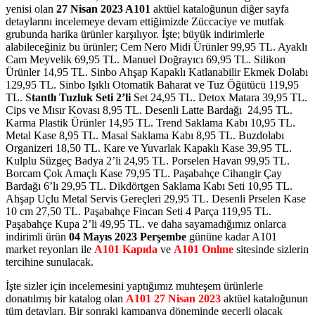
yenisi olan
27 Nisan 2023 A101
aktüel kataloğunun diğer sayfa
detaylarını incelemeye devam ettiğimizde Züccaciye ve mutfak
grubunda harika ürünler karşılıyor. İşte; büyük indirimlerle
alabileceğiniz bu ürünler; Cem Nero Midi Ürünler 99,95 TL. Ayaklı
Cam Meyvelik 69,95 TL. Manuel Doğrayıcı 69,95 TL. Silikon
Ürünler 14,95 TL. Sinbo Ahşap Kapaklı Katlanabilir Ekmek Dolabı
129,95 TL. Sinbo Işıklı Otomatik Baharat ve Tuz Öğütücü 119,95
TL. S
tantlı Tuzluk Seti 2’li
Set 24,95 TL. Detox Matara 39,95 TL.
Cips ve Mısır Kovası 8,95 TL. Desenli Latte Bardağı 24,95 TL.
Karma Plastik Ürünler 14,95 TL. Trend Saklama Kabı 10,95 TL.
Metal Kase 8,95 TL. Masal Saklama Kabı 8,95 TL. Buzdolabı
Organizeri 18,50 TL. Kare ve Yuvarlak Kapaklı Kase 39,95 TL.
Kulplu Süzgeç Badya 2’li 24,95 TL. Porselen Havan 99,95 TL.
Borcam Çok Amaçlı Kase 79,95 TL. Paşabahçe Cihangir Çay
Bardağı 6’lı 29,95 TL. Dikdörtgen Saklama Kabı Seti 10,95 TL.
Ahşap Uçlu Metal Servis Gereçleri 29,95 TL. Desenli Prselen Kase
10 cm 27,50 TL. Paşabahçe Fincan Seti 4 Parça 119,95 TL.
Paşabahçe Kupa 2’li 49,95 TL.
ve daha sayamadığımız onlarca
indirimli ürün
04 Mayıs
2023 Perşembe
gününe kadar A101
market reyonları ile
A101 Kapıda
ve
A101 Onlıne
sitesinde sizlerin
tercihine sunulacak.
İşte sizler için incelemesini yaptığımız muhteşem ürünlerle
donatılmış bir katalog olan
A101 27 Nisan 2023
aktüel kataloğunun
tüm detayları. Bir sonraki kampanya döneminde geçerli olacak