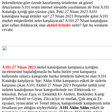
bekentilerine göre özenle hazırlanmış ürünlerine ait görsel
detaylarının A101 resmi internet sitesinde yayınlaması ile Yeni A101
Kataloğu içeriği gün yüzüne çıktı. Peki
27 Nisan 2023 A101
kataloğuna hangi ürünler var? 27 Nisan 2023 Perşembe günü A101
market müşterilerini neler karşılayacak? A101 27 Nisan kataloğuna
göre rafları dolduracak olan
aktüel ürünler
neler? İşte bu soruların
cevabı:
A101 27 Nisan 2023
aktüel kataloğunun kampanya içeriğini
incelemesine başladığımızda bu hafta bizleri yeni kampanya
haftasında onlarca kategoride harika ürünlerin habercisi olan A101
Kataloğu karşılşıyor. İşte; Aldın Aldın kampanya etiketi ile sizlerin
karşısına çıkan A101 Aktüel 27 Nisan 2023 Perşmebe tarihli yeni
indirim kataloğunun fırsat kategorilerinde ise; Elektronik ve
teknoloji, Beyaz Eşya ve Elektrikli Ev Aletleri, Bisikletler, Kamp
ürünleri Tekstil ve Giyim, Züccaciye ve mutfak, Çok amçalı Ev
eşyaları, oyuncaklar ve Temel ihtiyaç kategorisinde kampanyalı ürün
fırsatların yer aldığını söyleyebiliriz.
A101 Aldın Aldın
etiketi ile