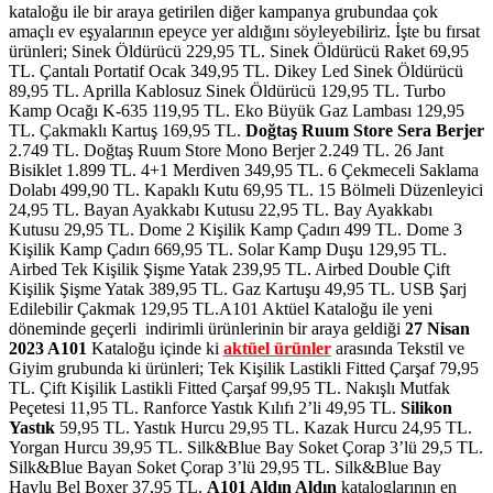
kataloğu ile bir araya getirilen diğer kampanya grubundaa çok
amaçlı ev eşyalarının epeyce yer aldığını söyleyebiliriz. İşte bu fırsat
ürünleri; Sinek Öldürücü 229,95 TL. Sinek Öldürücü Raket 69,95
TL. Çantalı Portatif Ocak 349,95 TL. Dikey Led Sinek Öldürücü
89,95 TL. Aprilla Kablosuz Sinek Öldürücü 129,95 TL. Turbo
Kamp Ocağı K-635 119,95 TL. Eko Büyük Gaz Lambası 129,95
TL. Çakmaklı Kartuş 169,95 TL.
Doğtaş Ruum Store Sera Berjer
2.749 TL. Doğtaş Ruum Store Mono Berjer 2.249 TL. 26 Jant
Bisiklet 1.899 TL. 4+1 Merdiven 349,95 TL. 6 Çekmeceli Saklama
Dolabı 499,90 TL. Kapaklı Kutu 69,95 TL. 15 Bölmeli Düzenleyici
24,95 TL. Bayan Ayakkabı Kutusu 22,95 TL. Bay Ayakkabı
Kutusu 29,95 TL. Dome 2 Kişilik Kamp Çadırı 499 TL. Dome 3
Kişilik Kamp Çadırı 669,95 TL. Solar Kamp Duşu 129,95 TL.
Airbed Tek Kişilik Şişme Yatak 239,95 TL. Airbed Double Çift
Kişilik Şişme Yatak 389,95 TL. Gaz Kartuşu 49,95 TL. USB Şarj
Edilebilir Çakmak 129,95 TL.A101 Aktüel Kataloğu ile yeni
döneminde geçerli indirimli ürünlerinin bir araya geldiği
27 Nisan
2023 A101
Kataloğu içinde ki
aktüel ürünler
arasında Tekstil ve
Giyim grubunda ki ürünleri; Tek Kişilik Lastikli Fitted Çarşaf 79,95
TL. Çift Kişilik Lastikli Fitted Çarşaf 99,95 TL. Nakışlı Mutfak
Peçetesi 11,95 TL. Ranforce Yastık Kılıfı 2’li 49,95 TL.
Silikon
Yastık
59,95 TL. Yastık Hurcu 29,95 TL. Kazak Hurcu 24,95 TL.
Yorgan Hurcu 39,95 TL. Silk&Blue Bay Soket Çorap 3’lü 29,5 TL.
Silk&Blue Bayan Soket Çorap 3’lü 29,95 TL. Silk&Blue Bay
Havlu Bel Boxer 37,95 TL.
A101 Aldın Aldın
kataloglarının en