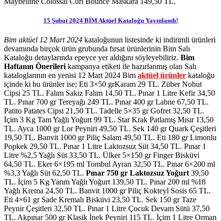
Maybelline Colossal Curl Bounce Maskara 149,50 TL.
15 Şubat 2024 BİM Aktüel Kataloğu Yayınlandı!
Bim aktüel 12 Mart 2024
kataloğunun listesinde ki indirimli ürünleri
devamında birçok ürün grubunda fırsat ürünlerinin Bim Salı
Kataloğu detaylarında epeyce yer aldığını söyleyebiliriz.
Bim
Haftanın Önerileri
kampanya etiketi ile hazırlanmış olan Salı
kataloglarının en yenisi 12 Mart 2024 Bim
aktüel ürünler
kataloğu
içinde ki bu ürünler ise; Eti 3×50 grKaram 29 TL. Züber Nohut
Cipsi 25 TL. Falım Sakız Falım 14,50 TL. Pınar 1 Litre Kefir 34,50
TL. Pınar 700 gr Tereyağı 249 TL. Pınar 400 gr Labne 67,50 TL.
Patito Patates Cipsi 21,50 TL. Tadelle 5×35 gr Gofret 32,50 TL.
İçim 3 Kg Tam Yağlı Yoğurt 99 TL. Star Krak Patlamış Mısır 13,50
TL. Ayca 1000 gr Lor Peyniri 49,50 TL. Sek 140 gr Quark Çeşitleri
19,50 TL. Banvit 1000 gr Piliç Salam 49,50 TL. Eti 180 gr Limonlu
Popkek 29,50 TL. Pınar 1 Litre Laktozsuz Süt 34,50 TL. Pınar 1
Litre %2,5 Yağlı Süt 33,50 TL. Ülker 5×150 gr Finger Bisküvi
64,50 TL. Eker 6×195 ml Tombul Ayran 32,50 TL. Pınar 6×200 ml
%3,3 Yağlı Süt 62,50 TL.
Pınar 750 gr Laktozsuz Yoğurt
39,50
TL. İçim 5 Kg Yarım Yağlı Yoğurt 139,50 TL. Pınar 200 ml %18
Yağlı Krema 24,50 TL. Banvit 1000 gr Piliç Kokteyl Sosis 65 TL.
Eti 4×61 gr Sade Kremalı Bisküvi 23,50 TL. Sek 150 gr Taze
Peynir Çeşitleri 32,50 TL. Pınar 1 Litre Çocuk Devam Sütü 37,50
TL. Akpınar 500 gr Klasik İnek Peyniri 115 TL. İçim 1 Litre Orman