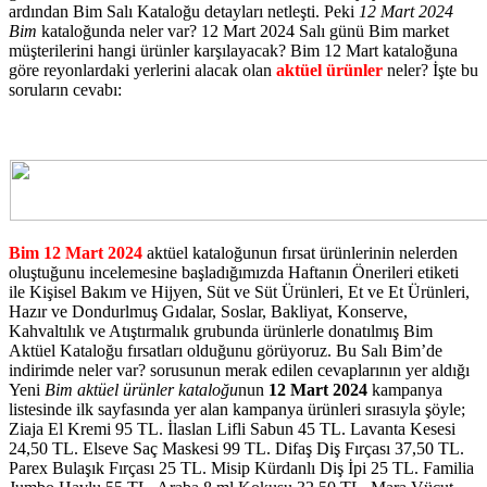
ardından Bim Salı Kataloğu detayları netleşti. Peki
12 Mart 2024
Bim
kataloğunda neler var? 12 Mart 2024 Salı günü Bim market
müşterilerini hangi ürünler karşılayacak? Bim 12 Mart kataloğuna
göre reyonlardaki yerlerini alacak olan
aktüel ürünler
neler? İşte bu
soruların cevabı:
Bim 12 Mart 2024
aktüel kataloğunun fırsat ürünlerinin nelerden
oluştuğunu incelemesine başladığımızda Haftanın Önerileri etiketi
ile Kişisel Bakım ve Hijyen, Süt ve Süt Ürünleri, Et ve Et Ürünleri,
Hazır ve Dondurlmuş Gıdalar, Soslar, Bakliyat, Konserve,
Kahvaltılık ve Atıştırmalık grubunda ürünlerle donatılmış Bim
Aktüel Kataloğu fırsatları olduğunu görüyoruz. Bu Salı Bim’de
indirimde neler var? sorusunun merak edilen cevaplarının yer aldığı
Yeni
Bim aktüel ürünler kataloğu
nun
12 Mart 2024
kampanya
listesinde ilk sayfasında yer alan kampanya ürünleri sırasıyla şöyle;
Ziaja El Kremi 95 TL. İlaslan Lifli Sabun 45 TL. Lavanta Kesesi
24,50 TL. Elseve Saç Maskesi 99 TL. Difaş Diş Fırçası 37,50 TL.
Parex Bulaşık Fırçası 25 TL. Misip Kürdanlı Diş İpi 25 TL. Familia