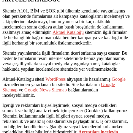
Sitemiz A101, BİM ve ŞOK gibi ülkemiz genelinde yaygınlaşmış
olan perakende firmalarına ait kampanya kataloglarını incelemeyi ve
takipçilerine ulaştırmayı, bunun yanı sıra bir kaç dakikalık
incelemeden sonra doğaya atılan basılı broşürlerin de kullanımını
azaltmayı amaç edinmiştir.
Aktuel Kataloğu
sitemizin ilgili firmalar
ile herhangi bir bağı olmamakla beraber kampanya ve kataloglar ile
ilgili herhangi bir sorumluluk üstlenmemektedir.
Sitemiz yayınlarında ilgili firmaların ticari sırlarına saygı esastır. Bu
nedenle firmaların resmi internet sitelerinde henüz yayınlanmamış
veya çeşitli yollarla sosyal medyada yaygınlaşmamış kataloglar
hakkında yapılan incelemelere sitemizde yer verilmemektedir.
Aktuel-Katalogu sitesi
WordPress
altyapısı ile hazırlanmış
Google
hizmetlerinden yararlanan bir sitedir. Site haritalarını
Google
Sitemap
ve
Google News Sitemap
bağlantılarından
inceleyebilirsiniz.
İçeriği ve reklamları kişiselleştirmek, sosyal medya özellikleri
sunmak ve trafiği analiz etmek için çerezler (Cookies) kullanıyoruz.
Sitemizi kullanımınızla ilgili bilgileri ayrıca sosyal medya,
reklamcılık ve analiz iş ortaklarımızla paylaşabiliriz. İş ortaklarımız,
bu bilgileri kendilerine sağladığınız veya hizmetlerini kullanırken
topladıkları diğer bilgilerle birleştirebilir.
Ayrıntıları inceleyin