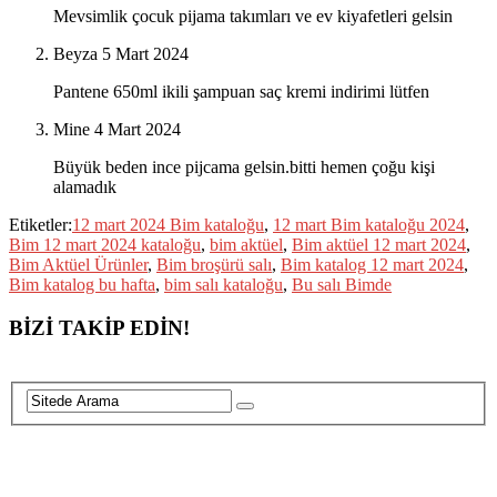
Mevsimlik çocuk pijama takımları ve ev kiyafetleri gelsin
Beyza
5 Mart 2024
Pantene 650ml ikili şampuan saç kremi indirimi lütfen
Mine
4 Mart 2024
Büyük beden ince pijcama gelsin.bitti hemen çoğu kişi
alamadık
Etiketler:
12 mart 2024 Bim kataloğu
,
12 mart Bim kataloğu 2024
,
Bim 12 mart 2024 kataloğu
,
bim aktüel
,
Bim aktüel 12 mart 2024
,
Bim Aktüel Ürünler
,
Bim broşürü salı
,
Bim katalog 12 mart 2024
,
Bim katalog bu hafta
,
bim salı kataloğu
,
Bu salı Bimde
BİZİ TAKİP EDİN!