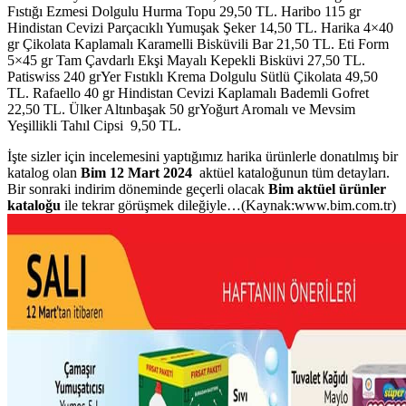
Fıstığı Ezmesi Dolgulu Hurma Topu 29,50 TL. Haribo 115 gr
Hindistan Cevizi Parçacıklı Yumuşak Şeker 14,50 TL. Harika 4×40
gr Çikolata Kaplamalı Karamelli Bisküvili Bar 21,50 TL. Eti Form
5×45 gr Tam Çavdarlı Ekşi Mayalı Kepekli Bisküvi 27,50 TL.
Patiswiss 240 grYer Fıstıklı Krema Dolgulu Sütlü Çikolata 49,50
TL. Rafaello 40 gr Hindistan Cevizi Kaplamalı Bademli Gofret
22,50 TL. Ülker Altınbaşak 50 grYoğurt Aromalı ve Mevsim
Yeşillikli Tahıl Cipsi 9,50 TL.
İşte sizler için incelemesini yaptığımız harika ürünlerle donatılmış bir
katalog olan
Bim 12 Mart 2024
aktüel kataloğunun tüm detayları.
Bir sonraki indirim döneminde geçerli olacak
Bim aktüel ürünler
kataloğu
ile tekrar görüşmek dileğiyle…(Kaynak:www.bim.com.tr)