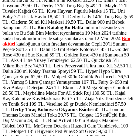
Jumbo Havlu 55 TL. Araba 8 ml Kokusu 32,50 TL. Mara Vücut
Losyonu 79,50 TL. Derby 13’lü Tıraş Bıçağı 49 TL. Maylo 12’li
Tuvalet Kağıdı 65 TL. Kiva Hayvan Figürlü Maske 15 TL. Uni
Baby 72’li Islak Havlu 18,50 TL. Derby Lady 14’lü Tıraş Bıçağı 59
TL. Claderm 50 ml Kil Maskesi 19,50 TL. Dalin 900 ml Bebek
Şampuanı 75 TL.
Bim Katalog Bu Hafta
indirim listesinde yer
bulan ve Bu Salı Bim Market reyonlarında 19 Mart 2024 tarihine
kadar büyük indirimler ile satışa sunulacak olan 12 Mart 2024
Bim
aktüel
kataloğunun ürün fırsatları devamında; Cepli 20’li Sunum
Peçete Soft 35 TL. Dalin 150 ml Bebek Kolonyası 45 TL. Golden
Rose 430 ml Saç Kremi 59 TL. Golden Rose 430 ml Şampuan 59
TL. Aks 4 Litre Yüzey Temizleyici 62,50 TL. Quickdish 5’li
Mikrofiber Bez 74,50 TL. Let’s Prezervatif Ultra İnce XL 32,50 TL.
Dalin 200 ml Kolay Tarama Spreyi 59 TL. Hyper Hypo Ultra
Çamaşır Suyu 62,50 TL. Molped 30’lu Günlük Ped İncecik 36,50
TL. Yumoş 5 Litre Çamaşır Yumuşatıcısı 107 TL. Fairy 6×650 ml
Sıvı Bulaşık Deterjanı 245 TL. Ekomis 2’li Mega Sünger Comfort
26,50 TL. Maybelline Made For All Stick Ruj 139,50 TL. Kajal
Kaş Kalemi ve Kaş Maskarası Kiti 75 TL. Ziaja Yüz Temizleme Jeli
ve Tonik Seti 199 TL. Vaseline 20 gr Dudak Nemlendirici 57,50
TL.
Derby Tıraş Kolonyası Okyanus Esintisi
45 TL. London
Thomas Lotus Mandal Toka 29,75 TL. Colgate 125 mlÜçlü Etki
Diş Macunu 49,50 TL. Bind Activit 100’lü Bulaşık Makinesi
Tableti 169 TL. Mr.Green Deterjan Hazneli Cam Temizleyici 109
TL. Molped 18’li Hijyenik Ped Pure&Soft Gece 59,50 TL.