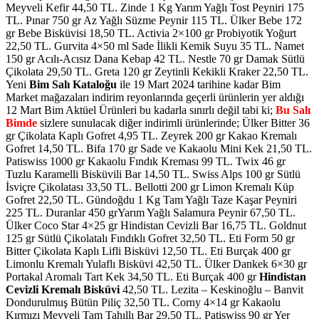
Meyveli Kefir 44,50 TL. Zinde 1 Kg Yarım Yağlı Tost Peyniri 175
TL. Pınar 750 gr Az Yağlı Süzme Peynir 115 TL. Ülker Bebe 172
gr Bebe Bisküvisi 18,50 TL. Activia 2×100 gr Probiyotik Yoğurt
22,50 TL. Gurvita 4×50 ml Sade İlikli Kemik Suyu 35 TL. Namet
150 gr Acılı-Acısız Dana Kebap 42 TL. Nestle 70 gr Damak Sütlü
Çikolata 29,50 TL. Greta 120 gr Zeytinli Kekikli Kraker 22,50 TL.
Yeni
Bim Salı Kataloğu
ile 19 Mart 2024 tarihine kadar Bim
Market mağazaları indirim reyonlarında geçerli ürünlerin yer aldığı
12 Mart Bim Aktüel Ürünleri bu kadarla sınırlı değil tabi ki;
Bu Salı
Bimde
sizlere sunulacak diğer indirimli ürünlerinde; Ülker Bitter 36
gr Çikolata Kaplı Gofret 4,95 TL. Zeyrek 200 gr Kakao Kremalı
Gofret 14,50 TL. Bifa 170 gr Sade ve Kakaolu Mini Kek 21,50 TL.
Patiswiss 1000 gr Kakaolu Fındık Kreması 99 TL. Twix 46 gr
Tuzlu Karamelli Bisküvili Bar 14,50 TL. Swiss Alps 100 gr Sütlü
İsviçre Çikolatası 33,50 TL. Bellotti 200 gr Limon Kremalı Küp
Gofret 22,50 TL. Gündoğdu 1 Kg Tam Yağlı Taze Kaşar Peyniri
225 TL. Duranlar 450 grYarım Yağlı Salamura Peynir 67,50 TL.
Ülker Coco Star 4×25 gr Hindistan Cevizli Bar 16,75 TL. Goldnut
125 gr Sütlü Çikolatalı Fındıklı Gofret 32,50 TL. Eti Form 50 gr
Bitter Çikolata Kaplı Lifli Bisküvi 12,50 TL. Eti Burçak 400 gr
Limonlu Kremalı Yulaflı Bisküvi 42,50 TL. Ülker Dankek 6×30 gr
Portakal Aromalı Tart Kek 34,50 TL. Eti Burçak 400 gr
Hindistan
Cevizli Kremalı Bisküvi
42,50 TL. Lezita – Keskinoğlu – Banvit
Dondurulmuş Bütün Piliç 32,50 TL. Corny 4×14 gr Kakaolu
Kırmızı Meyveli Tam Tahıllı Bar 29,50 TL. Patiswiss 90 gr Yer