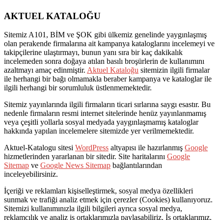
AKTUEL KATALOĞU
Sitemiz A101, BİM ve ŞOK gibi ülkemiz genelinde yaygınlaşmış
olan perakende firmalarına ait kampanya kataloglarını incelemeyi ve
takipçilerine ulaştırmayı, bunun yanı sıra bir kaç dakikalık
incelemeden sonra doğaya atılan basılı broşürlerin de kullanımını
azaltmayı amaç edinmiştir.
Aktuel Kataloğu
sitemizin ilgili firmalar
ile herhangi bir bağı olmamakla beraber kampanya ve kataloglar ile
ilgili herhangi bir sorumluluk üstlenmemektedir.
Sitemiz yayınlarında ilgili firmaların ticari sırlarına saygı esastır. Bu
nedenle firmaların resmi internet sitelerinde henüz yayınlanmamış
veya çeşitli yollarla sosyal medyada yaygınlaşmamış kataloglar
hakkında yapılan incelemelere sitemizde yer verilmemektedir.
Aktuel-Katalogu sitesi
WordPress
altyapısı ile hazırlanmış
Google
hizmetlerinden yararlanan bir sitedir. Site haritalarını
Google
Sitemap
ve
Google News Sitemap
bağlantılarından
inceleyebilirsiniz.
İçeriği ve reklamları kişiselleştirmek, sosyal medya özellikleri
sunmak ve trafiği analiz etmek için çerezler (Cookies) kullanıyoruz.
Sitemizi kullanımınızla ilgili bilgileri ayrıca sosyal medya,
reklamcılık ve analiz iş ortaklarımızla paylaşabiliriz. İş ortaklarımız,