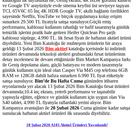
kataloğun ilk sayfasında ise; Geniş ekranı, 4K HDR görüntü kalitesi
ve Google TV arayüzüyle evde sinema keyfini üst seviyeye taşıyan
TCL 65V6C 65 İnç 4K HDR Google TV, akıllı bağlantı özellikleri
sayesinde Netflix, YouTube ve birçok uygulamaya kolay erişim
sunarken 29.500 TL fiyatıyla satışa sunuluyor.Güçlü emiş
performansı, kablosuz kullanım rahatlığı ve hafif tasarımıyla günlük
temizlik işlerini pratik hale getiren Heifer Quiclean Pro şarjlı
kablosuz süpürge, 4.990 TL.
lik fırsat fiyatı ile haftanın aktüel ürünü
diyebiliriz. Yeni Bim Kataloğu ile muhteşem ürünlerin bir araya
geldiği 13 Şubat 2026
Bim aktüel
kataloğu içerisinde ki indirimli
ürünleri devamında teknoloji aletleri grubundaki fırsat ürünlerinin
detay incelemesi ile devam ettiğimizde Bim Market Kampanya farkı
ile
Geniş depolama alanı, güçlü bataryası ve modern tasarımıyla
günlük kullanım için ideal olan Casper Via M45 cep telefonu 6GB
RAM ve 128GB dahili hafıza sunarken 6.990 TL fiyat etiketiyle
satışa sunuluyor.
Bim’de Bu Hafta Cuma
gününden itibaren
reyonlarında yer alacak 13 Şubat 2026 Bim Kataloğu fırsat ürünleri
devamında;10.4 inç ekranı, yeterli performansı ve taşınabilir
yapısıyla eğitim, eğlence ve günlük kullanım için uygun olan Via
S40 tablet, 4.990 TL fiyatıyla raflardaki yerini alıyor.
Bim
Kampanya avantajları ile
20 Şubat 2026
Cuma gününe kadar satışa
sunulacak haftanın aktüel ürünleri ilk sırasında diyebiliriz.
18 Şubat 2026 A101 Aktüel Ürünleri Yayınlandı!