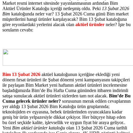
Market resmi internet sitesinde yayınlanmasının ardından Bim
Aktüel Ürünler Kataloğu içeriği netleşmiş oldu. Peki
13 Şubat 2026
Bim
kataloğunda neler var? 13 Şubat 2026 Cuma günü Bim market
müşterilerini hangi ürünler karşılayacak? Bim 13 Şubat kataloğuna
göre reyonlardaki yerlerini alacak olan
aktüel ürünler
neler? İşte bu
soruların cevabı:
Bim 13 Şubat 2026
aktüel kataloğunun içeriğine eklediği yeni
dönem fırsat ürünleri ile Şubat dönemi yeni kampanyasını takipçileri
ile paylaşan Bim Market yeni haftanın aktüel ürünleri incelemesine
başladığımızda Bim’de Bu Hafta Cuma gününden itibaren indirimli
satışa sunulacak aktüel ürünleri sizlerden tam not alacak.
Bim’de Bu
Cuma gelecek ürünler neler?
sorusunun merak edilen cevaplarının
yer aldığı 13 Şubat 2026 Bim Kataloğu ürün gruplarında;
teknolojiden ev eşyasına, bebek ürünlerinden oyuncaklara kadar
geniş bir ürün yelpazesiyle dikkat çekiyor. Her bütçeye hitap eden
bu özel seçkide kalite, işlevsellik ve uygun fiyat bir araya geliyor..
Yeni
Bim aktüel ürünler kataloğu
olan 13 Şubat 2026 Cuma tarihli