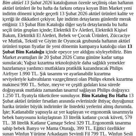
Bim aktüel 13 Şubat 2026
kataloğunun özenle seçilmiş olan haftanın
aktüel ürünleri ile bu hafta da farkını ortaya koyan Bim Market yeni
indirim dönemi içinde geçerli 13 Şubat 2026 aktüel ürünleri kalite ve
içeriği ile dikkatleri çekiyor. İşte indirim detaylarını günlerdir merak
ettiğiniz 13 Şubat Bim Kataloğu diğer sayfa detaylarında bu hafta
seçili ürün grupları içinde; Elektrikli Ev Aletleri, Elektrikli Kişisel
Bakım, Elektrikli El Aletleri, Bebek ve Çocuk Ürünleri, Züccaciye
ve Mutfak, Tekstil ve Giyim ile Oyuncak grubunda haftanın aktüel
ürünleri toptan fiyatlar ile yeni dönemin kampanya kataloğu olan
13
Şubat Bim Kataloğu
içinde epeyce yer aldığını söyleyebiliriz. Bim
Market avantajları ile 20 Şubat 2026 Cuma gününe kadar satışa
sunulacak; Yağsız kızartma teknolojisiyle daha sağlıklı yemekler
hazırlamaya yardımcı mutfaklara pratiklik kazandıracak Philips
Airfryer 1.990 TL. Şık tasarımı ve ayarlanabilir kızartma
seviyeleriyle kahvaltıların vazgeçilmezi olan Philips ekmek kızartma
makinesi 990 TL. Sebze, meyve ve çeşitli gıdaları kısa sürede
doğrayarak mutfakta zamandan tasarruf sağlayan Philips doğrayıcı
1.250 TL fiyatıyla tüketicilere sunuluyor.
Bim Katalog Bu Hafta
13
Şubat aktüel ürünler fırsatları arasında evlerinizde ihtiyaç duyuğunuz
harika ürünler büyük indirimler ile listedeki yerlerini almış durumda.
İşte; Katlanabilir yapısıyla az yer kaplayan ve ergonomik tasarımıyla
bebek banyosunu kolaylaştıran 33 litrelik katlanır çocuk küveti, 579
TL. 38 litrelik Katlanır Çamaşır Selesi 329 TL.Ergonomik tasarıma
sahip bebek Banyo ve Mama Oturağı, 399 TL. Eğitici özellikler
sunan Winfun Yürüme Arkadaşım Sevimli Fil 799 TL. Winfun Sesli