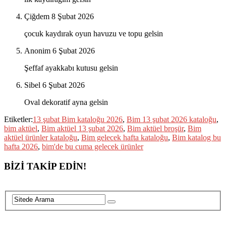
Çiğdem
8 Şubat 2026
çocuk kaydırak oyun havuzu ve topu gelsin
Anonim
6 Şubat 2026
Şeffaf ayakkabı kutusu gelsin
Sibel
6 Şubat 2026
Oval dekoratif ayna gelsin
Etiketler:
13 şubat Bim kataloğu 2026
,
Bim 13 şubat 2026 kataloğu
,
bim aktüel
,
Bim aktüel 13 şubat 2026
,
Bim aktüel broşür
,
Bim
aktüel ürünler kataloğu
,
Bim gelecek hafta kataloğu
,
Bim katalog bu
hafta 2026
,
bim'de bu cuma gelecek ürünler
BİZİ TAKİP EDİN!