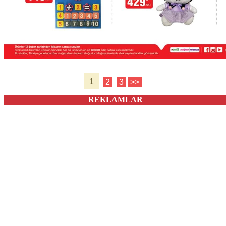
1
2
3
>>
REKLAMLAR