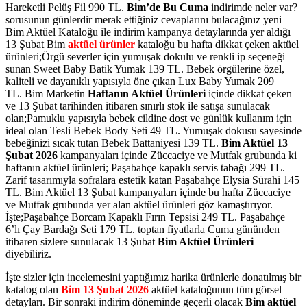
Hareketli Pelüş Fil 990 TL.
Bim’de
Bu Cuma
indirimde neler var?
sorusunun günlerdir merak ettiğiniz cevaplarını bulacağınız yeni
Bim Aktüel Kataloğu ile indirim kampanya detaylarında yer aldığı
13 Şubat Bim
aktüel ürünler
kataloğu bu hafta dikkat çeken aktüel
ürünleri;Örgü severler için yumuşak dokulu ve renkli ip seçeneği
sunan Sweet Baby Batik Yumak 139 TL. Bebek örgülerine özel,
kaliteli ve dayanıklı yapısıyla öne çıkan Lux Baby Yumak 209
TL.
Bim Marketin
Haftanın Aktüel Ürünleri
içinde dikkat çeken
ve 13 Şubat tarihinden itibaren sınırlı stok ile satışa sunulacak
olan;Pamuklu yapısıyla bebek cildine dost ve günlük kullanım için
ideal olan Tesli Bebek Body Seti 49 TL. Yumuşak dokusu sayesinde
bebeğinizi sıcak tutan Bebek Battaniyesi 139 TL.
Bim Aktüel 13
Şubat 2026
kampanyaları içinde Züccaciye ve Mutfak grubunda ki
haftanın aktüel ürünleri; Paşabahçe kapaklı servis tabağı 299 TL.
Zarif tasarımıyla sofralara estetik katan Paşabahçe Elysia Sürahi 145
TL.
Bim Aktüel 13 Şubat kampanyaları içinde bu hafta Züccaciye
ve Mutfak grubunda
yer alan aktüel ürünleri göz kamaştırıyor.
İşte;Paşabahçe Borcam Kapaklı Fırın Tepsisi 249 TL. Paşabahçe
6’lı Çay Bardağı Seti 179 TL.
toptan fiyatlarla Cuma gününden
itibaren sizlere sunulacak
13 Şubat
Bim
Aktüel Ürünleri
diyebiliriz.
İşte sizler için incelemesini yaptığımız harika ürünlerle donatılmış bir
katalog olan
Bim 13 Şubat 2026
aktüel kataloğunun tüm görsel
detayları. Bir sonraki indirim döneminde geçerli olacak
Bim aktüel