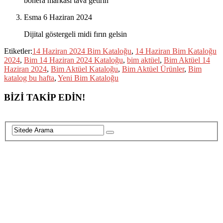
bonera markası tava getırın
Esma
6 Haziran 2024
Dijital göstergeli midi fırın gelsin
Etiketler:
14 Haziran 2024 Bim Kataloğu
,
14 Haziran Bim Kataloğu
2024
,
Bim 14 Haziran 2024 Kataloğu
,
bim aktüel
,
Bim Aktüel 14
Haziran 2024
,
Bim Aktüel Kataloğu
,
Bim Aktüel Ürünler
,
Bim
katalog bu hafta
,
Yeni Bim Kataloğu
BİZİ TAKİP EDİN!