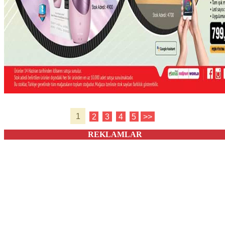
1
2
3
4
5
>>
REKLAMLAR