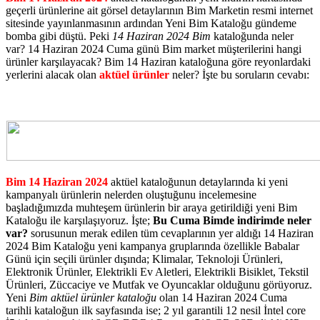
geçerli ürünlerine ait görsel detaylarının Bim Marketin resmi internet
sitesinde yayınlanmasının ardından Yeni Bim Kataloğu gündeme
bomba gibi düştü. Peki
14 Haziran 2024 Bim
kataloğunda neler
var? 14 Haziran 2024 Cuma günü Bim market müşterilerini hangi
ürünler karşılayacak? Bim 14 Haziran kataloğuna göre reyonlardaki
yerlerini alacak olan
aktüel ürünler
neler? İşte bu soruların cevabı:
Bim 14 Haziran 2024
aktüel kataloğunun detaylarında ki yeni
kampanyalı ürünlerin nelerden oluştuğunu incelemesine
başladığımızda muhteşem ürünlerin bir araya getirildiği yeni Bim
Kataloğu ile karşılaşıyoruz. İşte;
Bu Cuma Bimde indirimde neler
var?
sorusunun merak edilen tüm cevaplarının yer aldığı 14 Haziran
2024 Bim Kataloğu yeni kampanya gruplarında özellikle Babalar
Günü için seçili ürünler dışında; Klimalar, Teknoloji Ürünleri,
Elektronik Ürünler, Elektrikli Ev Aletleri, Elektrikli Bisiklet, Tekstil
Ürünleri, Züccaciye ve Mutfak ve Oyuncaklar olduğunu görüyoruz.
Yeni
Bim aktüel ürünler kataloğu
olan 14 Haziran 2024 Cuma
tarihli kataloğun ilk sayfasında ise; 2 yıl garantili 12 nesil İntel core