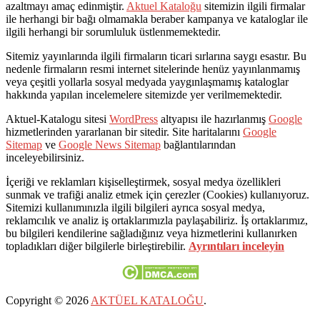
azaltmayı amaç edinmiştir.
Aktuel Kataloğu
sitemizin ilgili firmalar
ile herhangi bir bağı olmamakla beraber kampanya ve kataloglar ile
ilgili herhangi bir sorumluluk üstlenmemektedir.
Sitemiz yayınlarında ilgili firmaların ticari sırlarına saygı esastır. Bu
nedenle firmaların resmi internet sitelerinde henüz yayınlanmamış
veya çeşitli yollarla sosyal medyada yaygınlaşmamış kataloglar
hakkında yapılan incelemelere sitemizde yer verilmemektedir.
Aktuel-Katalogu sitesi
WordPress
altyapısı ile hazırlanmış
Google
hizmetlerinden yararlanan bir sitedir. Site haritalarını
Google
Sitemap
ve
Google News Sitemap
bağlantılarından
inceleyebilirsiniz.
İçeriği ve reklamları kişiselleştirmek, sosyal medya özellikleri
sunmak ve trafiği analiz etmek için çerezler (Cookies) kullanıyoruz.
Sitemizi kullanımınızla ilgili bilgileri ayrıca sosyal medya,
reklamcılık ve analiz iş ortaklarımızla paylaşabiliriz. İş ortaklarımız,
bu bilgileri kendilerine sağladığınız veya hizmetlerini kullanırken
topladıkları diğer bilgilerle birleştirebilir.
Ayrıntıları inceleyin
Copyright © 2026
AKTÜEL KATALOĞU
.