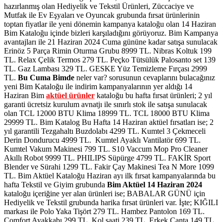
hazırlanmış olan Hediyelik ve Tekstil Ürünleri, Züccaciye ve
Mutfak ile Ev Eşyaları ve Oyuncak grubunda fırsat ürünlerinin
toptan fiyatlar ile yeni dönemin kampanya kataloğu olan 14 Haziran
Bim Kataloğu içinde bizleri karşıladığını görüyoruz. Bim Kampanya
avantajları ile 21 Haziran 2024 Cuma gününe kadar satışa sunulacak
Erinöz 5 Parça Rimin Oturma Grubu 8999 TL. Nibras Koltuk 199
TL. Relax Çelik Termos 279 TL. Peçko Tütsülük Palosanto set 139
TL. Gaz Lambası 329 TL. GESKE Yüz Temizleme Fırçası 2999
TL.
Bu Cuma Bimde
neler var? sorusunun cevaplarını bulacağınız
yeni Bim Kataloğu ile indirim kampanyalarının yer aldığı 14
Haziran Bim
aktüel ürünler
kataloğu bu hafta fırsat ürünleri; 2 yıl
garanti ücretsiz kurulum avnatjı ile sınırlı stok ile satışa sunulacak
olan TCL 12000 BTU Klima 18999 TL. TCL 18000 BTU Klima
29999 TL. Bim Katalog Bu Hafta 14 Haziran aktüel fırsatları ise; 2
yıl garantili Tezgahaltı Buzdolabı 4299 TL. Kumtel 3 Çekmeceli
Derin Dondurucu 4999 TL. Kumtel Ayaklı Vantilatör 699 TL.
Kumtel Vakum Makinesi 799 TL. S10 Vaccum Mop Pro Cleaner
Akıllı Robot 9999 TL. PHILIPS Süpürge 4799 TL. FAKİR Sport
Blender ve Sürahi 1299 TL. Fakir Çay Makinesi Tea N More 1099
TL. Bim Aktüel Kataloğu Haziran ayı ilk fırsat kampanyalarında bu
hafta Tekstil ve Giyim grubunda
Bim Aktüel 14 Haziran 2024
kataloğu içeriğine yer alan ürünleri ise; BABALAR GÜNÜ için
Hediyelik ve Tekstil grubunda harika fırsat ürünleri var. İşte; KIĞILI
markası ile Polo Yaka Tişört 279 TL. Hambez Pantolon 169 TL.
Comfort Ayakkabı 299 TL. Kol saati 239 TL. Erkek Çanta 149 TL.