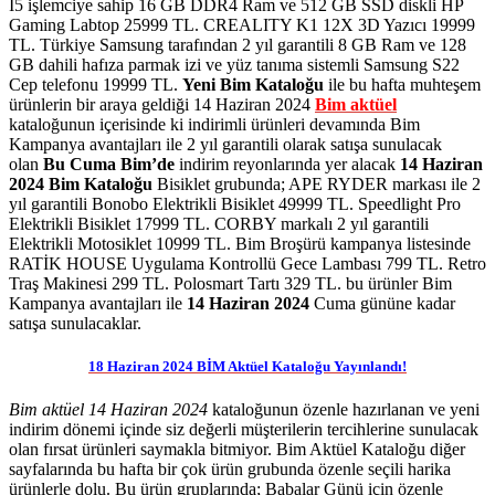
İ5 işlemciye sahip 16 GB DDR4 Ram ve 512 GB SSD diskli HP
Gaming Labtop 25999 TL. CREALITY K1 12X 3D Yazıcı 19999
TL. Türkiye Samsung tarafından 2 yıl garantili 8 GB Ram ve 128
GB dahili hafıza parmak izi ve yüz tanıma sistemli Samsung S22
Cep telefonu 19999 TL.
Yeni Bim Kataloğu
ile bu hafta muhteşem
ürünlerin bir araya geldiği 14 Haziran 2024
Bim aktüel
kataloğunun içerisinde ki indirimli ürünleri devamında Bim
Kampanya avantajları ile 2 yıl garantili olarak satışa sunulacak
olan
Bu Cuma Bim’de
indirim reyonlarında yer alacak
14 Haziran
2024 Bim Kataloğu
Bisiklet grubunda; APE RYDER markası ile 2
yıl garantili Bonobo Elektrikli Bisiklet 49999 TL. Speedlight Pro
Elektrikli Bisiklet 17999 TL. CORBY markalı 2 yıl garantili
Elektrikli Motosiklet 10999 TL. Bim Broşürü kampanya listesinde
RATİK HOUSE Uygulama Kontrollü Gece Lambası 799 TL. Retro
Traş Makinesi 299 TL. Polosmart Tartı 329 TL. bu ürünler Bim
Kampanya avantajları ile
14 Haziran 2024
Cuma gününe kadar
satışa sunulacaklar.
18 Haziran 2024 BİM Aktüel Kataloğu Yayınlandı!
Bim aktüel 14 Haziran 2024
kataloğunun özenle hazırlanan ve yeni
indirim dönemi içinde siz değerli müşterilerin tercihlerine sunulacak
olan fırsat ürünleri saymakla bitmiyor. Bim Aktüel Kataloğu diğer
sayfalarında bu hafta bir çok ürün grubunda özenle seçili harika
ürünlerle dolu. Bu ürün gruplarında; Babalar Günü için özenle