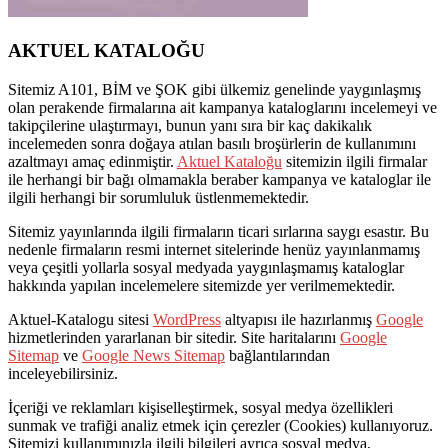
AKTUEL KATALOĞU
Sitemiz A101, BİM ve ŞOK gibi ülkemiz genelinde yaygınlaşmış
olan perakende firmalarına ait kampanya kataloglarını incelemeyi ve
takipçilerine ulaştırmayı, bunun yanı sıra bir kaç dakikalık
incelemeden sonra doğaya atılan basılı broşürlerin de kullanımını
azaltmayı amaç edinmiştir.
Aktuel Kataloğu
sitemizin ilgili firmalar
ile herhangi bir bağı olmamakla beraber kampanya ve kataloglar ile
ilgili herhangi bir sorumluluk üstlenmemektedir.
Sitemiz yayınlarında ilgili firmaların ticari sırlarına saygı esastır. Bu
nedenle firmaların resmi internet sitelerinde henüz yayınlanmamış
veya çeşitli yollarla sosyal medyada yaygınlaşmamış kataloglar
hakkında yapılan incelemelere sitemizde yer verilmemektedir.
Aktuel-Katalogu sitesi
WordPress
altyapısı ile hazırlanmış
Google
hizmetlerinden yararlanan bir sitedir. Site haritalarını
Google
Sitemap
ve
Google News Sitemap
bağlantılarından
inceleyebilirsiniz.
İçeriği ve reklamları kişiselleştirmek, sosyal medya özellikleri
sunmak ve trafiği analiz etmek için çerezler (Cookies) kullanıyoruz.
Sitemizi kullanımınızla ilgili bilgileri ayrıca sosyal medya,