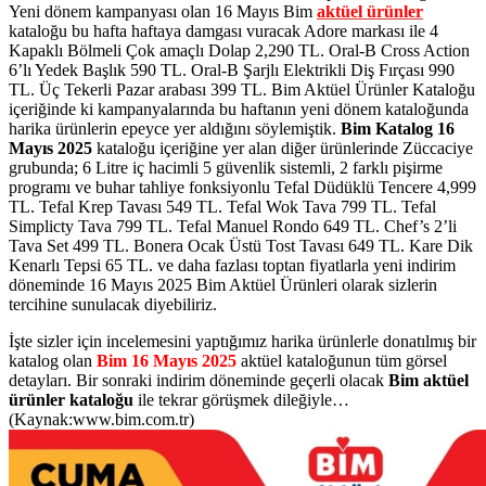
Yeni dönem kampanyası olan 16 Mayıs Bim
aktüel ürünler
kataloğu bu hafta haftaya damgası vuracak Adore markası ile 4
Kapaklı Bölmeli Çok amaçlı Dolap 2,290 TL. Oral-B Cross Action
6’lı Yedek Başlık 590 TL. Oral-B Şarjlı Elektrikli Diş Fırçası 990
TL. Üç Tekerli Pazar arabası 399 TL.
Bim Aktüel Ürünler Kataloğu
içeriğinde ki kampanyalarında bu haftanın yeni dönem kataloğunda
harika ürünlerin epeyce yer aldığını söylemiştik.
Bim Katalog 16
Mayıs 2025
kataloğu içeriğine yer alan diğer ürünlerinde Züccaciye
grubunda; 6 Litre iç hacimli 5 güvenlik sistemli, 2 farklı pişirme
programı ve buhar tahliye fonksiyonlu Tefal Düdüklü Tencere 4,999
TL. Tefal Krep Tavası 549 TL. Tefal Wok Tava 799 TL. Tefal
Simplicty Tava 799 TL. Tefal Manuel Rondo 649 TL. Chef’s 2’li
Tava Set 499 TL. Bonera Ocak Üstü Tost Tavası 649 TL. Kare Dik
Kenarlı Tepsi 65 TL.
ve daha fazlası
toptan fiyatlarla yeni indirim
döneminde 16 Mayıs 2025 Bim Aktüel Ürünleri olarak sizlerin
tercihine sunulacak diyebiliriz.
İşte sizler için incelemesini yaptığımız harika ürünlerle donatılmış bir
katalog olan
Bim 16 Mayıs 2025
aktüel kataloğunun tüm görsel
detayları. Bir sonraki indirim döneminde geçerli olacak
Bim aktüel
ürünler kataloğu
ile tekrar görüşmek dileğiyle…
(Kaynak:www.bim.com.tr)