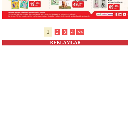
1
2
3
4
>>
REKLAMLAR