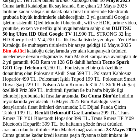
karşılıyor. Yeni
Bim aktüel ürünler kataloğu
olan
16 Mayıs 2025
Cuma tarihli kataloğun ilk sayfasında öne çıkan 23 Mayıs 2025
tarihine kadar satışa sunulacak olan fırsat ürünlerinde Elektronik
grubuda büyük indirimlerle alabileceğiniz; 2 yıl garantili Google
işletim sistemlii Qled teknoloji bluetooth, wifi ve HDR, prime video,
youtube, exxen ve netflix gibi uygulamalara sahip olan
DIJITSU
50 inç Ultra HD Qled Google TV
11,990 TL. STRONG 32 İnç
HD Raedy Led TV 4,290 TL. lik fiyatla listede yer alıyor. Yeni Bim
Kataloğu ile muhteşem ürünlerin bir araya geldiği 16 Mayıs 2025
Bim aktüel
kataloğu detaylarında yer alan kampanyalı ürünleri
incelemeye devam ettiğimizde. Bim Market kampanya avantajları ile
2 yıl garantili 4GB Ram ve 128 GB dahili hafızalı
Tecno Spark
GO1 Cep Telefonu
6,250 TL. Fonksiyonel bir çok özellikle
donatılmış olan Polosmart Akıllı Saat 599 TL. Polsmart Kablosuz
Hoparlör 499 TL. Polosmart Işıklı Tripod 199 TL. Polosmart Smart
Duvar Şarj 229 TL. Nılson Akım Korumalı 3’lü 2 USb’li Hızlı Şarj
özellikli Priz 399 TL. indirimli fiyatları ile bu hafta büyük ilgi
teknoloji grubunda ki fırsatlar arasında.
Bu Cuma Bim’de
indirim
reyonlarında yer alacak 16 Mayıs 2025 Bim Kataloğu sayfa
detaylarında fırsat ürünleri devamında; LC Dijital Panda Çizim
Tableti 199 TL.
Renkli Dekoratif Gaz Lambası
299 TL. Trans
Rmers TF-Y01 Bluetooth Hoparlör 399 TL. Trans Rmers TF-Y09
Bluetooth Hoparlör 399 TL. bu haftanın gözde fırsat ürünleri
arasında olan bu ürünler
Bim Market mağazalarında
23 Mayıs 2025
Cuma gününe kadar kredi kartına peşin fiyatına taksit imkanı ile