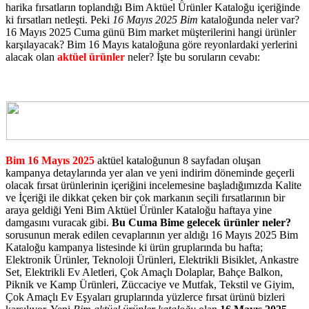
harika fırsatların toplandığı Bim Aktüel Ürünler Kataloğu içeriğinde
ki fırsatları netleşti. Peki
16 Mayıs 2025 Bim
kataloğunda neler var?
16 Mayıs 2025 Cuma günü Bim market müşterilerini hangi ürünler
karşılayacak? Bim 16 Mayıs kataloğuna göre reyonlardaki yerlerini
alacak olan
aktüel ürünler
neler? İşte bu soruların cevabı:
Bim 16 Mayıs 2025
aktüel kataloğunun 8 sayfadan oluşan
kampanya detaylarında yer alan ve yeni indirim döneminde geçerli
olacak fırsat ürünlerinin içeriğini incelemesine başladığımızda Kalite
ve İçeriği ile dikkat çeken bir çok markanın seçili fırsatlarının bir
araya geldiği Yeni Bim Aktüel Ürünler Kataloğu haftaya yine
damgasını vuracak gibi.
Bu Cuma Bime gelecek ürünler neler?
sorusunun merak edilen cevaplarının yer aldığı 16 Mayıs 2025 Bim
Kataloğu kampanya listesinde ki ürün gruplarında bu hafta;
Elektronik Ürünler, Teknoloji Ürünleri, Elektrikli Bisiklet, Ankastre
Set, Elektrikli Ev Aletleri, Çok Amaçlı Dolaplar, Bahçe Balkon,
Piknik ve Kamp Ürünleri, Züccaciye ve Mutfak, Tekstil ve Giyim,
Çok Amaçlı Ev Eşyaları gruplarında yüzlerce fırsat ürünü bizleri