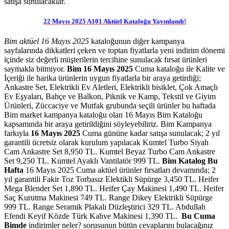
satışa sunulacaklar.
22 Mayıs 2025 A101 Aktüel Kataloğu Yayınlandı!
Bim aktüel 16 Mayıs 2025
kataloğunun diğer kampanya
sayfalarında dikkatleri çeken ve toptan fiyatlarla yeni indirim dönemi
içinde siz değerli müşterilerin tercihine sunulacak fırsat ürünleri
saymakla bitmiyor.
Bim 16 Mayıs 2025
Cuma kataloğu ile Kalite ve
İçeriği ile harika ürünlerin uygun fiyatlarla bir araya getirdiği;
Ankastre Set, Elektrikli Ev Aletleri, Elektrikli bisiklet, Çok Amaçlı
Ev Eşyaları, Bahçe ve Balkon, Piknik ve Kamp, Tekstil ve Giyim
Ürünleri, Züccaciye ve Mutfak grubunda seçili ürünler bu haftada
Bim market kampanya kataloğu olan 16 Mayıs Bim Kataloğu
kapsamında bir araya getirildiğini söyleyebiliriz. Bim Kampanya
farkıyla
16 Mayıs 2025
Cuma gününe kadar satışa sunulacak; 2 yıl
garantili ücretsiz olarak kurulum yapılacak Kumtel Turbo Siyah
Cam Ankastre Set 8,950 TL. Kumtel Beyaz Turbo Cam Ankastre
Set 9,250 TL. Kumtel Ayaklı Vantilatör 999 TL.
Bim Katalog Bu
Hafta
16 Mayıs 2025 Cuma aktüel ürünler fırsatları devamında; 2
yıl garantili Fakir Toz Torbasız Elektikli Süpürge 3,450 TL. Heifer
Mega Blender Set 1,890 TL. Heifer Çay Makinesi 1,490 TL. Heifer
Saç Kurutma Makinesi 749 TL. Range Dikey Elektrikli Süpürge
999 TL. Range Seramik Plakalı Düzleştirici 329 TL. Abdullah
Efendi Keyif Közde Türk Kahve Makinesi 1,390 TL.
Bu Cuma
Bimde
indirimler neler? sorusunun bütün cevaplarını bulacağınız