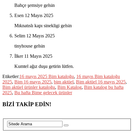
Bahçe şemsiye gelsin
Esen
12 Mayıs 2025
Mıknatıslı kapı sinekligi gelsin
Selim
12 Mayıs 2025
tinyhouse gelsin
İlker
11 Mayıs 2025
Kumtel ağız duşu getirin lütfen.
Etiketler:
16 mayıs 2025 Bim kataloğu
,
16 mayıs Bim kataloğu
2025
,
Bim 16 mayıs 2025
,
bim aktüel
,
Bim aktüel 16 mayıs 2025
,
Bim aktüel ürünler kataloğu
,
Bim Katalog
,
Bim katalog bu hafta
2025
,
Bu hafta Bime gelecek ürünler
BİZİ TAKİP EDİN!