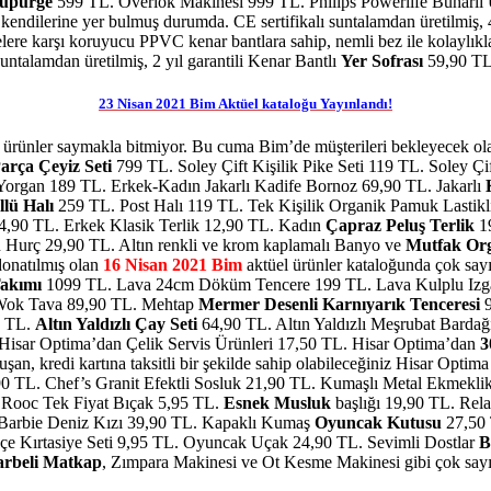
Süpürge
599 TL. Overlok Makinesi 999 TL. Philips Powerlife Buharlı
endilerine yer bulmuş durumda. CE sertifikalı suntalamdan üretilmiş, 4
re karşı koruyucu PPVC kenar bantlara sahip, nemli bez ile kolaylıkla te
suntalamdan üretilmiş, 2 yıl garantili Kenar Bantlı
Yer Sofrası
59,90 TL
23 Nisan 2021 Bim Aktüel kataloğu Yayınlandı!
i ürünler saymakla bitmiyor. Bu cuma Bim’de müşterileri bekleyecek ola
Parça Çeyiz Seti
799 TL. Soley Çift Kişilik Pike Seti 119 TL. Soley Çi
organ 189 TL. Erkek-Kadın Jakarlı Kadife Bornoz 69,90 TL. Jakarlı
lü Halı
259 TL. Post Halı 119 TL. Tek Kişilik Organik Pamuk Lastik
4,90 TL. Erkek Klasik Terlik 12,90 TL. Kadın
Çapraz Peluş Terlik
19
Hurç 29,90 TL. Altın renkli ve krom kaplamalı Banyo ve
Mutfak Org
 donatılmış olan
16 Nisan 2021 Bim
aktüel ürünler kataloğunda çok sayı
Takımı
1099 TL. Lava 24cm Döküm Tencere 199 TL. Lava Kulplu Izg
Wok Tava 89,90 TL. Mehtap
Mermer Desenli Karnıyarık Tenceresi
9
0 TL.
Altın Yaldızlı Çay Seti
64,90 TL. Altın Yaldızlı Meşrubat Bardağ
Hisar Optima’dan Çelik Servis Ürünleri 17,50 TL. Hisar Optima’dan
3
an, kredi kartına taksitli bir şekilde sahip olabileceğiniz Hisar Optim
0 TL. Chef’s Granit Efektli Sosluk 21,90 TL. Kumaşlı Metal Ekmekli
. Rooc Tek Fiyat Bıçak 5,95 TL.
Esnek Musluk
başlığı 19,90 TL. Rel
ar. Barbie Deniz Kızı 39,90 TL. Kapaklı Kumaş
Oyuncak Kutusu
27,50 T
çe Kırtasiye Seti 9,95 TL. Oyuncak Uçak 24,90 TL. Sevimli Dostlar
B
rbeli Matkap
, Zımpara Makinesi ve Ot Kesme Makinesi gibi çok sayıd