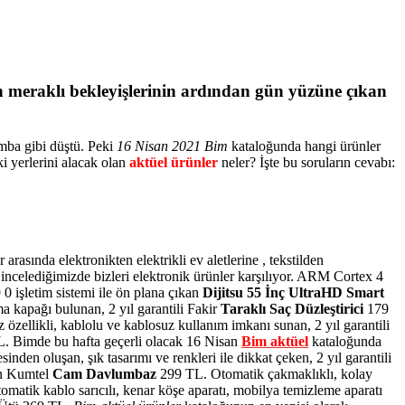
n meraklı bekleyişlerinin ardından gün yüzüne çıkan
omba gibi düştü. Peki
16 Nisan 2021 Bim
kataloğunda hangi ürünler
 yerlerini alacak olan
aktüel ürünler
neler? İşte bu soruların cevabı:
asında elektronikten elektrikli ev aletlerine , tekstilden
incelediğimizde bizleri elektronik ürünler karşılıyor. ARM Cortex 4
 0 işletim sistemi ile ön plana çıkan
Dijitsu 55 İnç UltraHD Smart
a kapağı bulunan, 2 yıl garantili Fakir
Taraklı Saç Düzleştirici
179
ellikli, kablolu ve kablosuz kullanım imkanı sunan, 2 yıl garantili
. Bimde bu hafta geçerli olacak 16 Nisan
Bim aktüel
kataloğunda
nden oluşan, şık tasarımı ve renkleri ile dikkat çeken, 2 yıl garantili
lan Kumtel
Cam Davlumbaz
299 TL. Otomatik çakmaklıklı, kolay
matik kablo sarıcılı, kenar köşe aparatı, mobilya temizleme aparatı