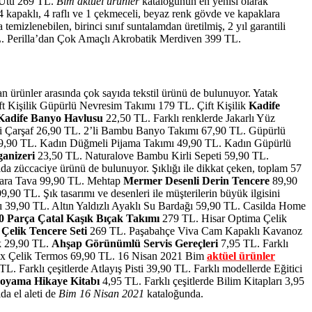
 Ütü 269 TL.
Bim aktüel ürünler
kataloğunun en yenisi olarak
 kapaklı, 4 raflı ve 1 çekmeceli, beyaz renk gövde ve kapaklara
mizlenebilen, birinci sınıf suntalamdan üretilmiş, 2 yıl garantili
. Perilla’dan Çok Amaçlı Akrobatik Merdiven 399 TL.
n ürünler arasında çok sayıda tekstil ürünü de bulunuyor. Yatak
ft Kişilik Güpürlü Nevresim Takımı 179 TL. Çift Kişilik
Kadife
Kadife Banyo Havlusu
22,50 TL. Farklı renklerde Jakarlı Yüz
li Çarşaf 26,90 TL. 2’li Bambu Banyo Takımı 67,90 TL. Güpürlü
,90 TL. Kadın Düğmeli Pijama Takımı 49,90 TL. Kadın Güpürlü
anizeri
23,50 TL. Naturalove Bambu Kirli Sepeti 59,90 TL.
da züccaciye ürünü de bulunuyor. Şıklığı ile dikkat çeken, toplam 57
ara Tava 99,90 TL. Mehtap
Mermer Desenli Derin Tencere
89,90
9,90 TL. Şık tasarımı ve desenleri ile müşterilerin büyük ilgisini
ı 39,90 TL. Altın Yaldızlı Ayaklı Su Bardağı 59,90 TL. Casilda Home
0 Parça Çatal Kaşık Bıçak Takımı
279 TL. Hisar Optima Çelik
a
Çelik Tencere Seti
269 TL. Paşabahçe Viva Cam Kapaklı Kavanoz
k 29,90 TL.
Ahşap Görünümlü Servis Gereçleri
7,95 TL. Farklı
ax Çelik Termos 69,90 TL. 16 Nisan 2021 Bim
aktüel ürünler
L. Farklı çeşitlerde Atlayış Pisti 39,90 TL. Farklı modellerde Eğitici
oyama Hikaye Kitabı
4,95 TL. Farklı çeşitlerde Bilim Kitapları 3,95
a el aleti de
Bim 16 Nisan 2021
kataloğunda.