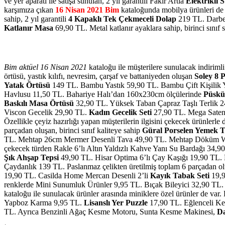
ve yer aparatı ile satışa sunulan, 2 yıl garantili Fakir Artia
Elektrikli 
karşımıza çıkan
16 Nisan 2021 Bim
kataloğunda mobilya ürünleri de k
sahip, 2 yıl garantili
4 Kapaklı Tek Çekmeceli Dolap
219 TL. Darbele
Katlanır Masa
69,90 TL. Metal katlanır ayaklara sahip, birinci sınıf 
Bim aktüel 16 Nisan 2021
kataloğu ile müşterilere sunulacak indiriml
örtüsü, yastık kılıfı, nevresim, çarşaf ve battaniyeden oluşan
Soley 8 
Yatak Örtüsü
149 TL. Bambu Yastık 59,90 TL. Bambu Çift Kişilik Y
Havlusu 11,50 TL. Bahariye Halı’dan 160x230cm ölçülerinde
Püskül
Baskılı Masa Örtüsü
32,90 TL. Yüksek Taban Çapraz Taşlı Terlik 2
Viscon Gecelik 29,90 TL.
Kadın Gecelik Seti
27,90 TL. Mega Saten 
Özellikle çeyiz hazırlığı yapan müşterilerin ilgisini çekecek ürünlerle
parçadan oluşan, birinci sınıf kaliteye sahip
Güral Porselen Yemek 
TL. Mehtap 26cm Mermer Desenli Tava 49,90 TL. Mehtap Döküm 
çekecek türden Rakle 6’lı Altın Yaldızlı Kahve Yanı Su Bardağı 34,9
Şık Ahşap Tepsi
49,90 TL. Hisar Optima 6’lı Çay Kaşığı 19,90 TL. 
Çaydanlık 139 TL. Paslanmaz çelikten üretilmiş toplam 6 parçadan oluş
19,90 TL. Casilda Home Mercan Desenli 2’li
Kayık Tabak Seti
19,9
renklerde Mini Sunumluk Ürünler 9,95 TL. Bıçak Bileyici 32,90 TL
kataloğu ile sunulacak ürünler arasında miniklere özel ürünler de v
Yapboz Karma 9,95 TL.
Lisanslı Yer Puzzle
17,90 TL. Eğlenceli Ke
TL. Ayrıca Benzinli Ağaç Kesme Motoru, Sunta Kesme Makinesi,
Da