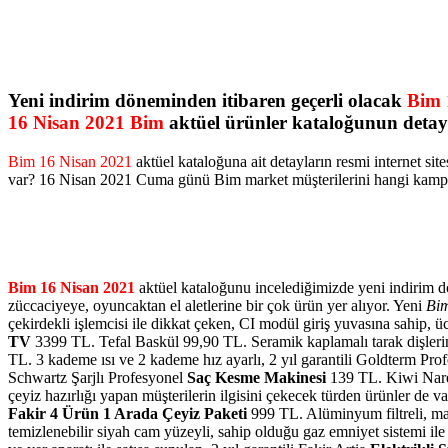
Yeni indirim döneminden itibaren geçerli olacak
Bim 
16 Nisan 2021 Bim
aktüel ürünler kataloğunun deta
Bim 16 Nisan 2021
aktüel kataloğuna ait detayların resmi internet s
var? 16 Nisan 2021 Cuma günü Bim market müşterilerini hangi kampan
Bim 16 Nisan 2021
aktüel kataloğunu incelediğimizde yeni indirim dön
züccaciyeye, oyuncaktan el aletlerine bir çok ürün yer alıyor. Yeni
Bim
çekirdekli işlemcisi ile dikkat çeken, CI modül giriş yuvasına sahip, üc
TV
3399 TL. Tefal Baskül 99,90 TL. Seramik kaplamalı tarak dişlerine
TL. 3 kademe ısı ve 2 kademe hız ayarlı, 2 yıl garantili Goldterm Pro
Schwartz Şarjlı Profesyonel
Saç Kesme Makinesi
139 TL. Kiwi Nare
çeyiz hazırlığı yapan müşterilerin ilgisini çekecek türden ürünler de v
Fakir 4 Ürün 1 Arada Çeyiz Paketi
999 TL. Alüminyum filtreli, man
temizlenebilir siyah cam yüzeyli, sahip olduğu gaz emniyet sistemi ile