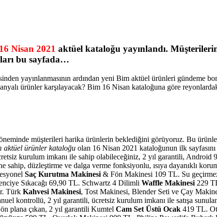
16 Nisan 2021
aktüel kataloğu yayınlandı. Müşterileri
yları bu sayfada…
itesinden yayınlanmasının ardından yeni Bim aktüel ürünleri gündeme b
yalı ürünler karşılayacak? Bim 16 Nisan kataloğuna göre reyonlardaki
eminde müşterileri harika ürünlerin beklediğini görüyoruz. Bu ürünler ar
 aktüel ürünler kataloğu
olan 16 Nisan 2021 kataloğunun ilk sayfasını 
retsiz kurulum imkanı ile sahip olabileceğiniz, 2 yıl garantili, Android 9
 sahip, düzleştirme ve dalga verme fonksiyonlu, ısıya dayanıklı korum
fesyonel
Saç Kurutma Makinesi
& Fön Makinesi 109 TL. Su geçirmez öz
nciye Sıkacağı 69,90 TL. Schwartz 4 Dilimli
Waffle Makinesi
229 TL
ar. Türk
Kahvesi Makinesi
, Tost Makinesi, Blender Seti ve Çay Makinesi
uel kontrollü, 2 yıl garantili, ücretsiz kurulum imkanı ile satışa sunu
 ön plana çıkan, 2 yıl garantili Kumtel
Cam Set Üstü Ocak
419 TL. Oto