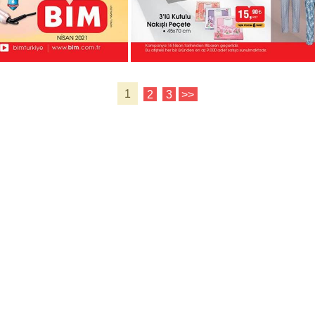
1
2
3
>>