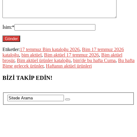
İsim:
*
Etiketler:
17 temmuz Bim kataloğu 2026
,
Bim 17 temmuz 2026
kataloğu
,
bim aktüel
,
Bim aktüel 17 temmuz 2026
,
Bim aktüel
broşür
,
Bim aktüel ürünler kataloğu
,
bim'de bu hafta Cuma
,
Bu hafta
Bime gelecek ürünler
,
Haftanın aktüel ürünleri
BİZİ TAKİP EDİN!