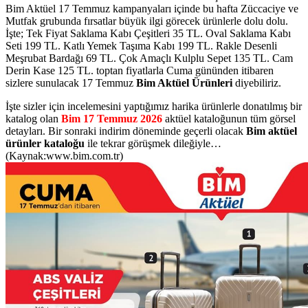
Bim Aktüel 17 Temmuz kampanyaları içinde bu hafta Züccaciye ve
Mutfak grubunda
fırsatlar büyük ilgi görecek ürünlerle dolu dolu.
İşte; Tek Fiyat Saklama Kabı Çeşitleri 35 TL. Oval Saklama Kabı
Seti 199 TL. Katlı Yemek Taşıma Kabı 199 TL. Rakle Desenli
Meşrubat Bardağı 69 TL. Çok Amaçlı Kulplu Sepet 135 TL. Cam
Derin Kase 125 TL.
toptan fiyatlarla Cuma gününden itibaren
sizlere sunulacak 17 Temmuz
Bim
Aktüel Ürünleri
diyebiliriz.
İşte sizler için incelemesini yaptığımız harika ürünlerle donatılmış bir
katalog olan
Bim 17 Temmuz 2026
aktüel kataloğunun tüm görsel
detayları. Bir sonraki indirim döneminde geçerli olacak
Bim aktüel
ürünler kataloğu
ile tekrar görüşmek dileğiyle…
(Kaynak:www.bim.com.tr)