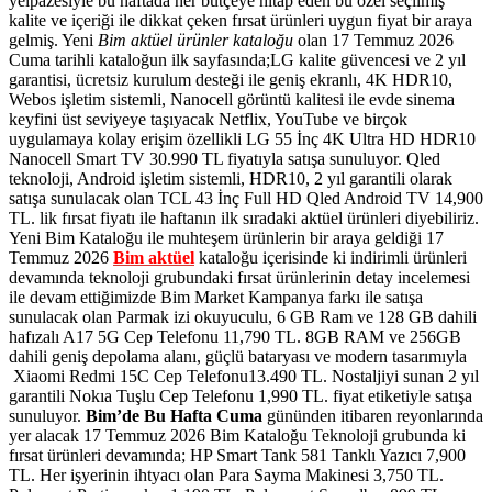
yelpazesiyle bu haftada her bütçeye hitap eden bu özel seçilmiş
kalite ve içeriği ile dikkat çeken fırsat ürünleri uygun fiyat bir araya
gelmiş. Yeni
Bim aktüel ürünler kataloğu
olan 17 Temmuz 2026
Cuma tarihli kataloğun ilk sayfasında;LG kalite güvencesi ve 2 yıl
garantisi, ücretsiz kurulum desteği ile geniş ekranlı, 4K HDR10,
Webos işletim sistemli, Nanocell görüntü kalitesi ile evde sinema
keyfini üst seviyeye taşıyacak Netflix, YouTube ve birçok
uygulamaya kolay erişim özellikli LG 55 İnç 4K Ultra HD HDR10
Nanocell Smart TV 30.990 TL fiyatıyla satışa sunuluyor. Qled
teknoloji, Android işletim sistemli, HDR10, 2 yıl garantili olarak
satışa sunulacak olan TCL 43 İnç Full HD Qled Android TV 14,900
TL.
lik fırsat fiyatı ile haftanın ilk sıradaki aktüel ürünleri diyebiliriz.
Yeni Bim Kataloğu ile muhteşem ürünlerin bir araya geldiği 17
Temmuz 2026
Bim aktüel
kataloğu içerisinde ki indirimli ürünleri
devamında teknoloji grubundaki fırsat ürünlerinin detay incelemesi
ile devam ettiğimizde Bim Market Kampanya farkı ile satışa
sunulacak olan Parmak izi okuyuculu, 6 GB Ram ve 128 GB dahili
hafızalı A17 5G Cep Telefonu 11,790 TL.
8GB RAM ve 256GB
dahili geniş depolama alanı, güçlü bataryası ve modern tasarımıyla
Xiaomi Redmi 15C Cep Telefonu13.490 TL. Nostaljiyi sunan 2 yıl
garantili Nokıa Tuşlu Cep Telefonu 1,990 TL. fiyat etiketiyle satışa
sunuluyor.
Bim’de Bu Hafta Cuma
gününden itibaren reyonlarında
yer alacak 17 Temmuz 2026 Bim Kataloğu Teknoloji grubunda ki
fırsat ürünleri devamında; HP Smart Tank 581 Tanklı Yazıcı 7,900
TL. Her işyerinin ihtyacı olan Para Sayma Makinesi 3,750 TL.