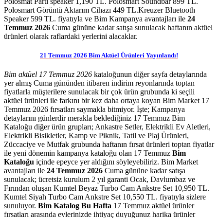
Polosmat Parti speaker 1,190 TL. Polosmart Soundbar 899 TL.
Polosmart Görüntü Aktarım Cihazı 449 TL.Kreuzer Bluetooth
Speaker 599 TL.
fiyatıyla ve
Bim Kampanya avantajları ile
24
Temmuz 2026
Cuma gününe kadar satışa sunulacak haftanın aktüel
ürünleri olarak raflardaki yerlerini alacaklar.
21 Temmuz 2026 Bim Aktüel Ürünleri Yayınlandı!
Bim aktüel 17 Temmuz 2026
kataloğunun diğer sayfa detaylarında
yer almış Cuma gününden itibaren indirim reyonlarında toptan
fiyatlarla müşterilere sunulacak bir çok ürün grubunda ki seçili
aktüel ürünleri ile farkını bir kez daha ortaya koyan Bim Market 17
Temmuz 2026 fırsatları saymakla bitmiyor. İşte; Kampanya
detaylarını günlerdir merakla beklediğiniz 17 Temmuz Bim
Kataloğu diğer ürün grupları; Ankastre Setler, Elektrikli Ev Aletleri,
Elektrikli Bisikletler, Kamp ve Piknik, Tatil ve Plaj Ürünleri,
Züccaciye ve Mutfak grubunda haftanın fırsat ürünleri toptan fiyatlar
ile yeni dönemin kampanya kataloğu olan 17 Temmuz
Bim
Kataloğu
içinde epeyce yer aldığını söyleyebiliriz. Bim Market
avantajları ile
24 Temmuz 2026
Cuma gününe kadar satışa
sunulacak; ücretsiz kurulum 2 yıl garanti Ocak, Davlumbaz ve
Fırından oluşan Kumtel Beyaz Turbo Cam Ankstre Set 10,950 TL.
Kumtel Siyah Turbo Cam Ankstre Set 10,550 TL. fiyatıyla sizlere
sunuluyor.
Bim Katalog Bu Hafta
17 Temmuz aktüel ürünler
fırsatları arasında evlerinizde ihtiyaç duyuğunuz harika ürünler