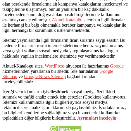
olan perakende firmalarına ait kampanya kataloglarını incelemeyi ve
takipçilerine ulaştırmayı, bunun yanı sıra bir kaç dakikalık
incelemeden sonra doğaya atılan basılı broşürlerin de kullanımını
azaltmayı amaç edinmiştir.
Aktuel Kataloğu
sitemizin ilgili firmalar
ile herhangi bir bağı olmamakla beraber kampanya ve kataloglar ile
ilgili herhangi bir sorumluluk üstlenmemektedir.
Sitemiz yayınlarında ilgili firmaların ticari sırlarına saygı esastır. Bu
nedenle firmaların resmi internet sitelerinde henüz yayınlanmamış
veya çeşitli yollarla sosyal medyada yaygınlaşmamış kataloglar
hakkında yapılan incelemelere sitemizde yer verilmemektedir.
Aktuel-Katalogu sitesi
WordPress
altyapısı ile hazırlanmış
Google
hizmetlerinden yararlanan bir sitedir. Site haritalarını
Google
Sitemap
ve
Google News Sitemap
bağlantılarından
inceleyebilirsiniz.
İçeriği ve reklamları kişiselleştirmek, sosyal medya özellikleri
sunmak ve trafiği analiz etmek için çerezler (Cookies) kullanıyoruz.
Sitemizi kullanımınızla ilgili bilgileri ayrıca sosyal medya,
reklamcılık ve analiz iş ortaklarımızla paylaşabiliriz. İş ortaklarımız,
bu bilgileri kendilerine sağladığınız veya hizmetlerini kullanırken
topladıkları diğer bilgilerle birleştirebilir.
Ayrıntıları inceleyin