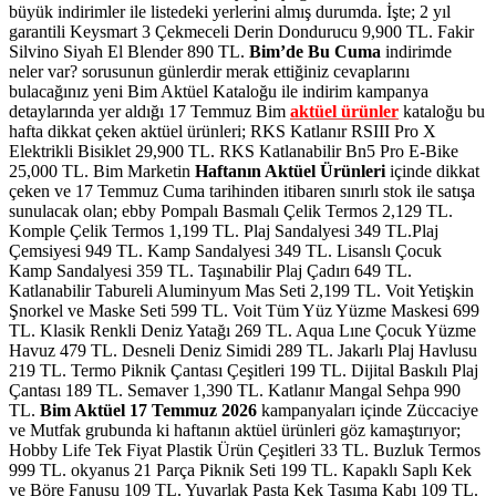
büyük indirimler ile listedeki yerlerini almış durumda. İşte; 2 yıl
garantili Keysmart 3 Çekmeceli Derin Dondurucu 9,900 TL. Fakir
Silvino Siyah El Blender 890 TL.
Bim’de
Bu Cuma
indirimde
neler var? sorusunun günlerdir merak ettiğiniz cevaplarını
bulacağınız yeni Bim Aktüel Kataloğu ile indirim kampanya
detaylarında yer aldığı 17 Temmuz Bim
aktüel ürünler
kataloğu bu
hafta dikkat çeken aktüel ürünleri; RKS Katlanır RSIII Pro X
Elektrikli Bisiklet 29,900 TL. RKS Katlanabilir Bn5 Pro E-Bike
25,000 TL.
Bim Marketin
Haftanın Aktüel Ürünleri
içinde dikkat
çeken ve 17 Temmuz Cuma tarihinden itibaren sınırlı stok ile satışa
sunulacak olan; ebby Pompalı Basmalı Çelik Termos 2,129 TL.
Komple Çelik Termos 1,199 TL. Plaj Sandalyesi 349 TL.Plaj
Çemsiyesi 949 TL. Kamp Sandalyesi 349 TL. Lisanslı Çocuk
Kamp Sandalyesi 359 TL. Taşınabilir Plaj Çadırı 649 TL.
Katlanabilir Tabureli Aluminyum Mas Seti 2,199 TL. Voit Yetişkin
Şnorkel ve Maske Seti 599 TL. Voit Tüm Yüz Yüzme Maskesi 699
TL. Klasik Renkli Deniz Yatağı 269 TL. Aqua Lıne Çocuk Yüzme
Havuz 479 TL. Desneli Deniz Simidi 289 TL. Jakarlı Plaj Havlusu
219 TL. Termo Piknik Çantası Çeşitleri 199 TL. Dijital Baskılı Plaj
Çantası 189 TL. Semaver 1,390 TL. Katlanır Mangal Sehpa 990
TL.
Bim Aktüel 17 Temmuz 2026
kampanyaları içinde Züccaciye
ve Mutfak grubunda ki haftanın aktüel ürünleri göz kamaştırıyor;
Hobby Life Tek Fiyat Plastik Ürün Çeşitleri 33 TL. Buzluk Termos
999 TL. okyanus 21 Parça Piknik Seti 199 TL. Kapaklı Saplı Kek
ve Böre Fanusu 109 TL. Yuvarlak Pasta Kek Taşıma Kabı 109 TL.