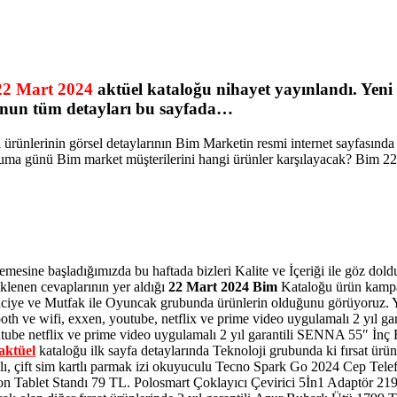
22 Mart 2024
aktüel kataloğu nihayet yayınlandı. Yen
unun tüm detayları bu sayfada…
 ürünlerinin görsel detaylarının Bim Marketin resmi internet sayfasında
ma günü Bim market müşterilerini hangi ürünler karşılayacak? Bim 22 
emesine başladığımızda bu haftada bizleri Kalite ve İçeriği ile göz dol
lenen cevaplarının yer aldığı
22 Mart 2024 Bim
Kataloğu ürün kampan
aciye ve Mutfak ile Oyuncak grubunda ürünlerin olduğunu görüyoruz.
oth ve wifi, exxen, youtube, netflix ve prime video uygulamalı 2 yıl gar
 youtube netflix ve prime video uygulamalı 2 yıl garantili SENNA 55″
aktüel
kataloğu ilk sayfa detaylarında Teknoloji grubunda ki fırsat ürü
ı, çift sim kartlı parmak izi okuyuculu Tecno Spark Go 2024 Cep Telefon
fon Tablet Standı 79 TL. Polosmart Çoklayıcı Çevirici 5İn1 Adaptör