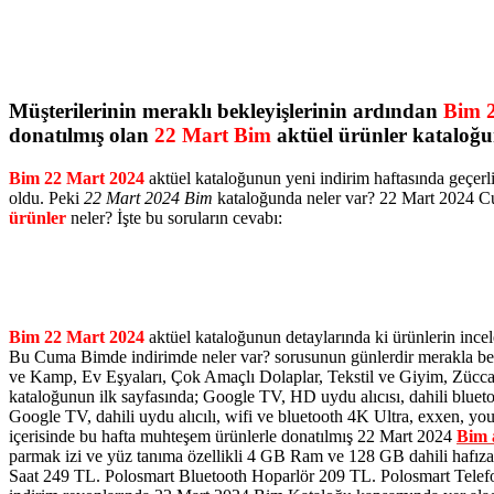
Müşterilerinin meraklı bekleyişlerinin ardından
Bim 
donatılmış olan
22 Mart Bim
aktüel ürünler kataloğ
Bim 22 Mart 2024
aktüel kataloğunun yeni indirim haftasında geçerli
oldu. Peki
22 Mart 2024 Bim
kataloğunda neler var? 22 Mart 2024 Cu
ürünler
neler? İşte bu soruların cevabı:
Bim 22 Mart 2024
aktüel kataloğunun detaylarında ki ürünlerin incel
Bu Cuma Bimde indirimde neler var? sorusunun günlerdir merakla bek
ve Kamp, Ev Eşyaları, Çok Amaçlı Dolaplar, Tekstil ve Giyim, Zücc
kataloğunun ilk sayfasında; Google TV, HD uydu alıcısı, dahili blueto
Google TV, dahili uydu alıcılı, wifi ve bluetooth 4K Ultra, exxen,
içerisinde bu hafta muhteşem ürünlerle donatılmış 22 Mart 2024
Bim 
parmak izi ve yüz tanıma özellikli 4 GB Ram ve 128 GB dahili hafızal
Saat 249 TL. Polosmart Bluetooth Hoparlör 209 TL. Polosmart Tele