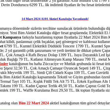
k olan diğer fırsat ürünlerinde 2 yıl garantili Azur Buharlı Ütü 1799
i Derin Dondurucu 6299 TL.
lik indirimli fiyatları ile bu fırsat ürünlerin
14 Mart 2024 A101 Aktüel Kataloğu Yayınlandı!
amanya döneminde sizlerin tercihine sunulacak ürünlerin bulunduğu diğe
miyor. Yeni Bim Aktüel Kataloğu diğer fırsat gruplarında; Elektrikli E
et Kampanya
farkıyla hazırlanmış toptan fiyatlarla 22 Mart 2024 Bim K
hat kilidi, paslanmaz çelik bıçaklar, şarj göstergesi ve kablosuz kullanım
et
6799 TL. Kumtel Elektrikli Düdüklü Tencere 1799 TL. Kumtel Sp
; 2 yıl garantili çelik şanzumanı ve yerli üretimi ile dikkat çeken Ça
L. Çok Amaçlı 4 Raflı Beyaz Dolap 1399 TL. Isıya Dayanıklı Led Işı
 Musluk Başlığı 79 TL. Katlanır Alümnyum Kamp Masası 799 TL. metal 
ünler
kataloğunun bu hafta Züccaciye ve Mutfak grubunda ki fırsat ürü
 Şişesi 32,50 TL. Çok Amaçlı Çamaşır Oyuncak Sepeti 149 TL. Çizgil
aklı Meyvelik 199 TL. Simli Çift Cidarlı Kupa 109 TL. Cam Gavürlü
 Bim Aktüel Kataloğu kapsamında Tekstil ve Giyim grubundan özenle seçi
lli Termal Tayt 105 TL. Kışlık Fitilli Tek Alt 75 TL. Erkek Eşofman A
Takımı 199 TL. Kadın Çapraz Terlik 49,50 TL. Kadın Çapraz Gold Te
lek 199 TL. Waffle Kurulama Bezi 29,50 TL. lik toptan fiyatlarla siz
 katalog olan
Bim 22 Mart 2024
aktüel kataloğunun tüm görsel detaylar