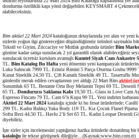
indirim reyonlarında 22 Mart 2024 Bim Kataloğu kapsamında yer alaca
dondurma özelliklii kapı yönü değişebilen KEYSMART 4 Çekmecel
alabileceksiniz.
Bim aktüel 22 Mart 2024
kataloğunun detaylarında yer alan ve yeni k
sizlerin yoğun ilgi göstereceğini düşündüğümüz ürünleri saymakla bit
Tekstil ve Giyim, Züccaciye ve Mutfak grubunda ürünler
Bim Mark
gününe kadar satışa sunulacak 2 yıl garantili olarak alabileceğiniz seya
sunulacak ücretsiz kurulum avantajlı
Kumtel Siyah Cam Ankastre S
TL.
Bim Katalog Bu Hafta
yeni dönemin yeni kampanyalı ürünlerinde
Luka Salıncak 7999 TL. Erinöz Rimini 5 Parça Oturma Grubu 9999 T
Kanat Sineklik 24,50 TL. Çift Kanatlı Sineklik 49 TL. Tasarruflu
günlerdir merak edilen cevaplarının yer aldığı 22 Mart Bim
aktüel ür
Sunumluk 65 TL. Benante Orta Boy Melamin Tepsi 69 TL. Desenli Su
65 TL.
Dondurucu Saklama Kabı
19,50 TL. Glass in Love Cam Ay
Espresso Fincanı 79 TL. Cam 6’lı Kupa 99 TL. Yeni indirim haftasında
Aktüel 22 Mart 2024
kataloğu içinde ki bu fırsat ürünlerinde; Casi
299 TL. Kadın Balıkçı Yaka Body 119 TL. Kız Çocuk Flanel Pijama 
Sofra Bezi 44,50 TL. Havlu 2’li Set 65 TL. Kadın Leopar Desenli Göm
diyebiliriz.
İşte sizler için incelemesini yaptığımız harika ürünlerle donatılmış bir
kataloğu
ile tekrar görüşmek dileğiyle…(Kaynak:www.bim.com.tr)