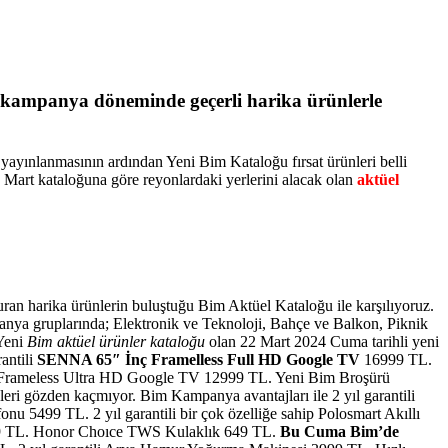
i kampanya döneminde geçerli harika ürünlerle
 yayınlanmasının ardından Yeni Bim Kataloğu fırsat ürünleri belli
Mart kataloğuna göre reyonlardaki yerlerini alacak olan
aktüel
duran harika ürünlerin buluştuğu Bim Aktüel Kataloğu ile karşılıyoruz.
ya gruplarında; Elektronik ve Teknoloji, Bahçe ve Balkon, Piknik
 Yeni
Bim aktüel ürünler kataloğu
olan 22 Mart 2024 Cuma tarihli yeni
antili
SENNA 65″ İnç Framelless Full HD Google TV
16999 TL.
 İnç Frameless Ultra HD Google TV 12999 TL. Yeni Bim Broşürü
nleri gözden kaçmıyor. Bim Kampanya avantajları ile 2 yıl garantili
u 5499 TL. 2 yıl garantili bir çok özelliğe sahip Polosmart Akıllı
 219 TL. Honor Choıce TWS Kulaklık 649 TL.
Bu Cuma Bim’de