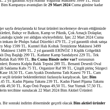
 TL. 2 yıl garantili Arya Hamur Yoğurma Makinesi 3999 TL. Hızlı
i
Bim Kampanya avantajları ile
29 Mart 2024
Cuma gününe kadar
r sayfa detaylarında ki fırsat ürünleri incelemeye devam ettiğimizde
l Aletleri, Bahçe ve Balkon, Kamp ve Piknik, Çok Amaçlı Dolaplar,
ataloğu içinde yer aldığını söyleyebiliriz. İşte; 22 Mart 2024 Cuma
 imkanı ile Phılıps Sakal Düzeltici 479 TL. 2 yıl garantili olrak satışa
rey Mop 1599 TL. Kumtel Halı Koltuk Temizleme Makinesi 3499
pa Makinesi 13499 TL. 2 yıl garantili ERİNÖZ 3 Kişilik Gölgelikli
klı Duş Başlığı 299 TL. Katlanır Kamp Sandalyesi 229 TL. Tek
Mutfak Rafı 999 TL.
Bu Cuma Bimde neler var?
sorusunun
nleri; Bonera Kulplu Balık Tepsisi 289 TL. Benanti Desenli Oval
i Saklama Kabı 75 TL. Organizer Raf 99 TL. Çizgili pirinç Süzgeci
 Kase 18,50 TL. Cam Ayaklı Dondurma Tatlı Kasesi 79 TL. Cam
li ürünler beklentilerinizi fazlasıyla karşılyacak. İşte;
Bim
ltı 145 TL. Kadın Pijama Takımı 239 TL. Kadın Flanel Pijama Takımı
rlik 49,50 TL. Kapı Önü Paspas 49,50 TL. Star Yumak 57,50 TL.
lerin tercihine sunulacak 22 Mart 2024 Bim Aktüel Ürünleri
ı. Bir sonraki indirim döneminde geçerli olacak
Bim aktüel ürünler