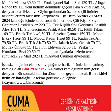
Mutfak Makası 39,50 TL. Fonksiyonel Salata Seti 129 TL. Altıgen
Rende 89 TL. Yeni indirim dönminde geçerli Bim Aktüel Kataloğu
detaylarında Tekstil ve Giyim grubundan özenle seçili ürünler
beklentilerinizi fazlasıyla karşılyacak. İşte;
Bim Aktüel 29 Mart
2024
kataloğu içinde ki bu fırsat ürünlerinde; Çift Kişilik Sıvı
Geçirmez Lastikli Alez 229 TL. Tek Kişilik Sıvı Geçirmez Lastikli
Alez 169 TL. Sıvı Geçirmez Yastık Alezi 49,50 TL. Fitilli Takım
169 TL. Erkek Terlik 49,50 TL. Seyehat Çantası 159 TL. Mbotti
Erkek Tişört 99 TL. Mbotti Kadın Tişört 99 TL. Kadın Tek Alt
79,50 TL. Erkek Tek Alt 79,50 TL. Jakarlı Masa Örtüsü 79 TL.
Mutfak Önlüğü 55 TL. Fırın Eldiveni 32,50 TL. Peşkir ‘lü
Kurulama Bezi 29,50 TL. lik toptan fiyatlarla sizlerin tercihine
sunulacak 29 Mart 2024 Bim Aktüel Ürünleri diyebiliriz.
İşte sizler için incelemesini yaptığımız harika ürünlerle donatılmış bir
katalog olan
Bim 29 Mart 2024
aktüel kataloğunun tüm görsel
detayları. Bir sonraki indirim döneminde geçerli olacak
Bim aktüel
ürünler kataloğu
ile tekrar görüşmek dileğiyle…
(Kaynak:www.bim.com.tr)