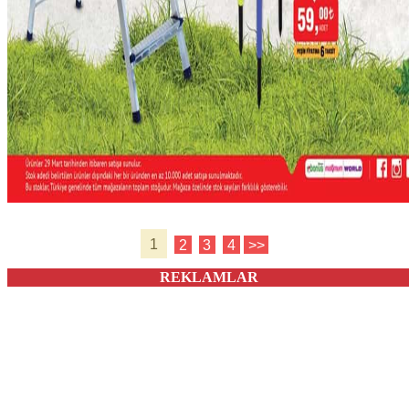
1
2
3
4
>>
REKLAMLAR