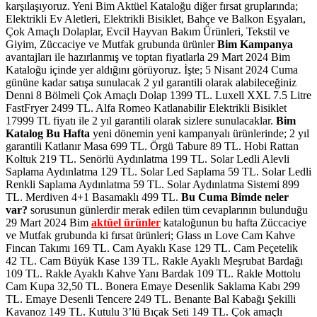
karşılaşıyoruz. Yeni Bim Aktüel Kataloğu diğer fırsat gruplarında;
Elektrikli Ev Aletleri, Elektrikli Bisiklet, Bahçe ve Balkon Eşyaları,
Çok Amaçlı Dolaplar, Evcil Hayvan Bakım Ürünleri, Tekstil ve
Giyim, Züccaciye ve Mutfak grubunda ürünler
Bim Kampanya
avantajları ile hazırlanmış ve toptan fiyatlarla 29 Mart 2024 Bim
Kataloğu içinde yer aldığını görüyoruz. İşte; 5 Nisant 2024 Cuma
gününe kadar satışa sunulacak 2 yıl garantili olarak alabileceğiniz
Denni 8 Bölmeli Çok Amaçlı Dolap 1399 TL. Luxell XXL 7.5 Litre
FastFryer 2499 TL. Alfa Romeo Katlanabilir Elektrikli Bisiklet
17999 TL fiyatı ile 2 yıl garantili olarak sizlere sunulacaklar.
Bim
Katalog Bu Hafta
yeni dönemin yeni kampanyalı ürünlerinde; 2 yıl
garantili Katlanır Masa 699 TL. Örgü Tabure 89 TL. Hobi Rattan
Koltuk 219 TL. Senörlü Aydınlatma 199 TL. Solar Ledli Alevli
Saplama Aydınlatma 129 TL. Solar Led Saplama 59 TL. Solar Ledli
Renkli Saplama Aydınlatma 59 TL. Solar Aydınlatma Sistemi 899
TL. Merdiven 4+1 Basamaklı 499 TL.
Bu Cuma Bimde neler
var?
sorusunun günlerdir merak edilen tüm cevaplarının bulunduğu
29 Mart 2024 Bim
aktüel ürünler
kataloğunun bu hafta Züccaciye
ve Mutfak grubunda ki fırsat ürünleri; Glass ın Love Cam Kahve
Fincan Takımı 169 TL. Cam Ayaklı Kase 129 TL. Cam Peçetelik
42 TL. Cam Büyük Kase 139 TL. Rakle Ayaklı Meşrubat Bardağı
109 TL. Rakle Ayaklı Kahve Yanı Bardak 109 TL. Rakle Mottolu
Cam Kupa 32,50 TL. Bonera Emaye Desenlik Saklama Kabı 299
TL. Emaye Desenli Tencere 249 TL. Benante Bal Kabağı Şekilli
Kavanoz 149 TL. Kutulu 3’lü Bıçak Seti 149 TL. Çok amaçlı