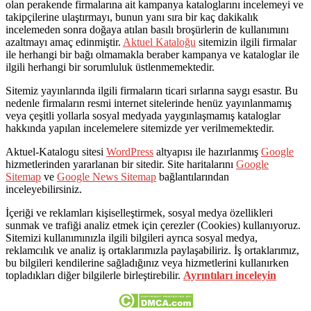
olan perakende firmalarına ait kampanya kataloglarını incelemeyi ve
takipçilerine ulaştırmayı, bunun yanı sıra bir kaç dakikalık
incelemeden sonra doğaya atılan basılı broşürlerin de kullanımını
azaltmayı amaç edinmiştir.
Aktuel Kataloğu
sitemizin ilgili firmalar
ile herhangi bir bağı olmamakla beraber kampanya ve kataloglar ile
ilgili herhangi bir sorumluluk üstlenmemektedir.
Sitemiz yayınlarında ilgili firmaların ticari sırlarına saygı esastır. Bu
nedenle firmaların resmi internet sitelerinde henüz yayınlanmamış
veya çeşitli yollarla sosyal medyada yaygınlaşmamış kataloglar
hakkında yapılan incelemelere sitemizde yer verilmemektedir.
Aktuel-Katalogu sitesi
WordPress
altyapısı ile hazırlanmış
Google
hizmetlerinden yararlanan bir sitedir. Site haritalarını
Google
Sitemap
ve
Google News Sitemap
bağlantılarından
inceleyebilirsiniz.
İçeriği ve reklamları kişiselleştirmek, sosyal medya özellikleri
sunmak ve trafiği analiz etmek için çerezler (Cookies) kullanıyoruz.
Sitemizi kullanımınızla ilgili bilgileri ayrıca sosyal medya,
reklamcılık ve analiz iş ortaklarımızla paylaşabiliriz. İş ortaklarımız,
bu bilgileri kendilerine sağladığınız veya hizmetlerini kullanırken
topladıkları diğer bilgilerle birleştirebilir.
Ayrıntıları inceleyin