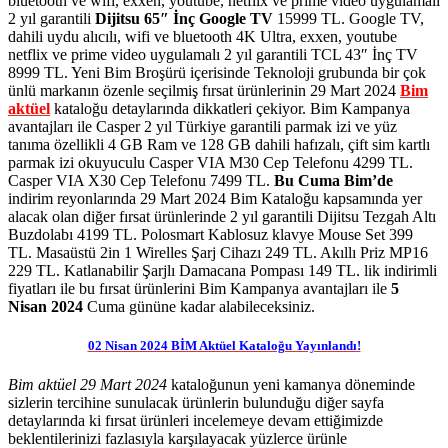
bluetooth ve wifi, exxen, youtube, netflix ve prime video uygulamalı
2 yıl garantili
Dijitsu 65″ İnç Google TV
15999 TL. Google TV,
dahili uydu alıcılı, wifi ve bluetooth 4K Ultra, exxen, youtube
netflix ve prime video uygulamalı 2 yıl garantili TCL 43″ İnç TV
8999 TL. Yeni Bim Broşürü içerisinde Teknoloji grubunda bir çok
ünlü markanın özenle seçilmiş fırsat ürünlerinin 29 Mart 2024
Bim
aktüel
kataloğu detaylarında dikkatleri çekiyor. Bim Kampanya
avantajları ile Casper 2 yıl Türkiye garantili parmak izi ve yüz
tanıma özellikli 4 GB Ram ve 128 GB dahili hafızalı, çift sim kartlı
parmak izi okuyuculu Casper VIA M30 Cep Telefonu 4299 TL.
Casper VIA X30 Cep Telefonu 7499 TL.
Bu Cuma Bim’de
indirim reyonlarında 29 Mart 2024 Bim Kataloğu kapsamında yer
alacak olan diğer fırsat ürünlerinde 2 yıl garantili Dijitsu Tezgah Altı
Buzdolabı 4199 TL. Polosmart Kablosuz klavye Mouse Set 399
TL. Masaüstü 2in 1 Wirelles Şarj Cihazı 249 TL. Akıllı Priz MP16
229 TL. Katlanabilir Şarjlı Damacana Pompası 149 TL.
lik indirimli
fiyatları ile bu fırsat ürünlerini
Bim Kampanya avantajları ile
5
Nisan 2024
Cuma gününe kadar alabileceksiniz.
02 Nisan 2024 BİM Aktüel Kataloğu Yayınlandı!
Bim aktüel 29 Mart 2024
kataloğunun yeni kamanya döneminde
sizlerin tercihine sunulacak ürünlerin bulunduğu diğer sayfa
detaylarında ki fırsat ürünleri incelemeye devam ettiğimizde
beklentilerinizi fazlasıyla karşılayacak yüzlerce ürünle