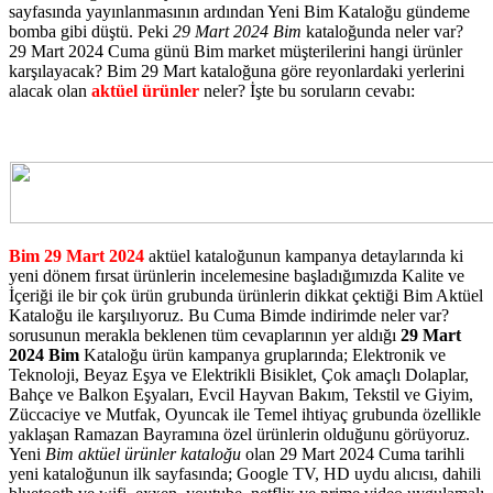
sayfasında yayınlanmasının ardından Yeni Bim Kataloğu gündeme
bomba gibi düştü. Peki
29 Mart 2024 Bim
kataloğunda neler var?
29 Mart 2024 Cuma günü Bim market müşterilerini hangi ürünler
karşılayacak? Bim 29 Mart kataloğuna göre reyonlardaki yerlerini
alacak olan
aktüel ürünler
neler? İşte bu soruların cevabı:
Bim 29 Mart 2024
aktüel kataloğunun kampanya detaylarında ki
yeni dönem fırsat ürünlerin incelemesine başladığımızda Kalite ve
İçeriği ile bir çok ürün grubunda ürünlerin dikkat çektiği Bim Aktüel
Kataloğu ile karşılıyoruz. Bu Cuma Bimde indirimde neler var?
sorusunun merakla beklenen tüm cevaplarının yer aldığı
29 Mart
2024 Bim
Kataloğu ürün kampanya gruplarında; Elektronik ve
Teknoloji, Beyaz Eşya ve Elektrikli Bisiklet, Çok amaçlı Dolaplar,
Bahçe ve Balkon Eşyaları, Evcil Hayvan Bakım, Tekstil ve Giyim,
Züccaciye ve Mutfak, Oyuncak ile Temel ihtiyaç grubunda özellikle
yaklaşan Ramazan Bayramına özel ürünlerin olduğunu görüyoruz.
Yeni
Bim aktüel ürünler kataloğu
olan 29 Mart 2024 Cuma tarihli
yeni kataloğunun ilk sayfasında; Google TV, HD uydu alıcısı, dahili