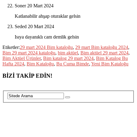
Soner
20 Mart 2024
Katlanabilir ahşap oturaklar gelsin
Seded
20 Mart 2024
Isıya dayanıklı cam demlik gelsin
Etiketler:
29 mart 2024 Bim kataloğu
,
29 mart Bim kataloğu 2024
,
Bim 29 mart 2024 kataloğu
,
bim aktüel
,
Bim aktüel 29 mart 2024
,
Bim Aktüel Ürünler
,
Bim katalog 29 mart 2024
,
Bim Katalog Bu
Hafta 2024
,
Bim Kataloğu
,
Bu Cuma Bimde
,
Yeni Bim Kataloğu
BİZİ TAKİP EDİN!