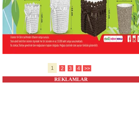
1
2
3
4
>>
REKLAMLAR