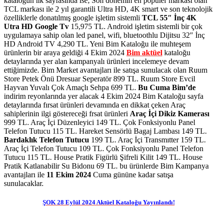
kataloğun ilk sayfasında ise; Son dönemin en popüler markası olan
TCL markası ile
2 yıl garantili Ultra HD, 4K smart ve son teknolojik
özelliklerle donatılmış google işletim sistemli
TCL 55″ İnç 4K
Utra HD Google Tv
15,975 TL.
Android işletim sistemli bir çok
uygulamaya sahip olan led panel, wifi, bluetoothlu Dijitsu 32″ İnç
HD Android TV 4,290 TL. Yeni Bim Kataloğu ile muhteşem
ürünlerin bir araya geldiği 4 Ekim 2024
Bim aktüel
kataloğu
detaylarında yer alan kampanyalı ürünleri incelemeye devam
ettiğimizde. Bim Market avantajları ile satışa sunulacak olan Ruum
Store Petek Önü Dresuar Seperatör 899 TL. Ruum Store Evcil
Hayvan Yuvalı Çok Amaçlı Sehpa 699 TL.
Bu Cuma Bim’de
indirim reyonlarında yer alacak 4 Ekim 2024 Bim Kataloğu sayfa
detaylarında fırsat ürünleri devamında en dikkat çeken Araç
sahiplerinin ilgi göstereceği frsat ürünleri
Araç İçi Dikiz Kamerası
999 TL. Araç İçi Düzenleyici 149 TL. Çok Fonksiyonlu Panel
Telefon Tutucu 115 TL. Hareket Sensörlü Bagaj Lambası 149 TL.
Bardaklık Telefon Tutucu
199 TL. Araç İçi Transmıtter 159 TL.
Araç İçi Telefon Tutucu 109 TL. Çok Fonksiyonlu Panel Telefon
Tutucu 115 TL. House Pratik Figürlü Şifreli Kilit 149 TL. House
Pratik Katlanabilir Su Bidonu 69 TL. bu ürünlerde
Bim Kampanya
avantajları ile
11 Ekim 2024
Cuma gününe kadar satışa
sunulacaklar.
ŞOK 28 Eylül 2024 Aktüel Kataloğu Yayınlandı!