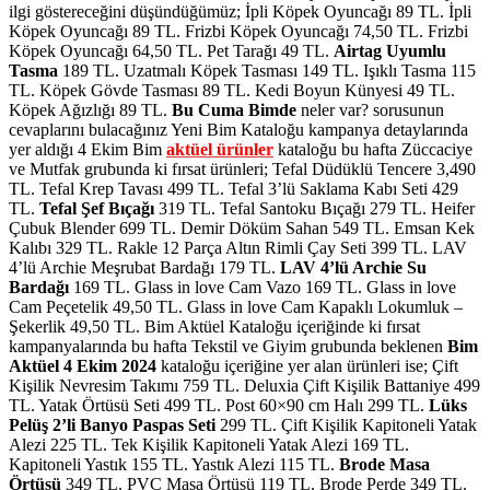
ilgi göstereceğini düşündüğümüz; İpli Köpek Oyuncağı 89 TL. İpli
Köpek Oyuncağı 89 TL. Frizbi Köpek Oyuncağı 74,50 TL. Frizbi
Köpek Oyuncağı 64,50 TL. Pet Tarağı 49 TL.
Airtag Uyumlu
Tasma
189 TL. Uzatmalı Köpek Tasması 149 TL. Işıklı Tasma 115
TL. Köpek Gövde Tasması 89 TL. Kedi Boyun Künyesi 49 TL.
Köpek Ağızlığı 89 TL.
Bu Cuma Bimde
neler var? sorusunun
cevaplarını bulacağınız Yeni Bim Kataloğu kampanya detaylarında
yer aldığı 4 Ekim Bim
aktüel ürünler
kataloğu bu hafta Züccaciye
ve Mutfak grubunda ki fırsat ürünleri; Tefal Düdüklü Tencere 3,490
TL. Tefal Krep Tavası 499 TL. Tefal 3’lü Saklama Kabı Seti 429
TL.
Tefal Şef Bıçağı
319 TL. Tefal Santoku Bıçağı 279 TL. Heifer
Çubuk Blender 699 TL. Demir Döküm Sahan 549 TL. Emsan Kek
Kalıbı 329 TL. Rakle 12 Parça Altın Rimli Çay Seti 399 TL. LAV
4’lü Archie Meşrubat Bardağı 179 TL.
LAV 4’lü Archie Su
Bardağı
169 TL. Glass in love Cam Vazo 169 TL. Glass in love
Cam Peçetelik 49,50 TL. Glass in love Cam Kapaklı Lokumluk –
Şekerlik 49,50 TL. Bim Aktüel Kataloğu içeriğinde ki fırsat
kampanyalarında bu hafta Tekstil ve Giyim grubunda beklenen
Bim
Aktüel 4 Ekim 2024
kataloğu içeriğine yer alan ürünleri ise; Çift
Kişilik Nevresim Takımı 759 TL. Deluxia Çift Kişilik Battaniye 499
TL. Yatak Örtüsü Seti 499 TL. Post 60×90 cm Halı 299 TL.
Lüks
Pelüş 2’li Banyo Paspas Seti
299 TL. Çift Kişilik Kapitoneli Yatak
Alezi 225 TL. Tek Kişilik Kapitoneli Yatak Alezi 169 TL.
Kapitoneli Yastık 155 TL. Yastık Alezi 115 TL.
Brode Masa
Örtüsü
349 TL. PVC Masa Örtüsü 119 TL. Brode Perde 349 TL.