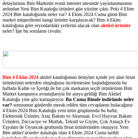
detaylarının Bim Marketin resmi internet sitesinde yayınlanmasının
ardından Yeni Bim Kataloğu ürünleri gün yüzüne çıktı. Peki
4 Ekim
2024 Bim
kataloğunda neler var? 4 Ekim 2024 Cuma günü Bim
market müşterilerini hangi ürünler karşılayacak? Bim 4 Ekim
kataloğuna göre reyonlardaki yerlerini alacak olan
aktüel ürünler
neler? İşte bu soruların cevabı:
Bim 4 Ekim 2024
aktüel kataloğunun detayları içinde yer alan fırsat
ürünlerinin nelerden oluştuğunu incelemesine başladığımızda bu
haftada Kalite ve İçeriği ile bir çok markanın seçili ürünlerinin Bim
Market kampanya avnatajlarıyla bir araya geldiği Bim Aktüel
Kataloğu yine göz kamaştırıyor.
Bu Cuma Bimde indirimde neler
var?
sorusunun günlerdir merak edilen tüm cevaplarını bulacağınız
4 Ekim 2024 Bim Kataloğu yeni ürün gruplarında bu hafta;
Elektronik Ürünler, Araç Bakım ve Aksesuar, Evcl Hayvan Bakım
Ürünleri, Züccaciye ve Mutfak, Tekstil ve Giyim, Çok Amaçlı Ev
Eşyaları ile Oyuncak grubunda fırsat ürünlerinden oluşuyor. Yeni
Bim aktüel ürünler kataloğu
olan 4 Ekim 2024 Cuma tarihli