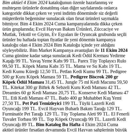
Bim aktüel 4 Ekim 2024
kataloğunun özenle hazırlanmış ve
muhteşem ürünlerle donatılmış olan diğer sayfalarında onlarca
kategoride dikkat çeken ve yeni indirim döneminde siz değerli
müşterilerin beğenisine sunulacak olan fırsat ürünleri saymakla
bitmiyor. Bim 4 Ekim 2024 Cuma kampanyalarında dikka çeken
ürün gruplarında; Evcil Hayvan Bakım Ürünleri, Züccaciye ve
Mutfak, Tekstil ve Giyim, Ev Eşyaları ile Oyuncak grubunda seçili
ürünler bu haftada toptan fiyatlar ile yeni dönemin kampanya
kataloğu olan 4 Ekim 2024 Bim Kataloğu içinde yer aldığını
söyleyebiliriz. Bim Market Kampanya avantajları ile
11 Ekim 2024
Cuma gününe kadar satışa sunulacak Kedi Ödül Kreması Yedirme
Kaşığı 99 TL. Yavaş Yeme Kabı 99 TL. Parex Tüy Toplayıcı Rulo
99,50 TL. Köpek Mama Kabı 35 TL. Mama ve Su Kabı 19 TL.
Kedi Kumu Küreği 12,50 TL. Petfan Kedi Kumu 99 TL. Pedigree
500 gr Kuru Köpek Maması 59 TL.
Pedigree Biscrok 200 gr
Köpek Ödül Maması
31,45 TL. Jungle 75 ml Kedi Macunu 59,50
TL. Kitekat 300 gr Biftek & Sebzeli Kuru Kedi Maması 42 TL.
Dreamies 60 gr Kedi Maması 20,75 TL. Konserve Kedi Maması 47
TL. Etli Kedi Maması 47 TL. Bado 400 gr Muhabbet Kuş Yemi
27,50 TL.
Pet Pati Temizleyici
199 TL. Tüylü Lazerli Kedi
Oyuncağı 199 TL. Evcil Hayvan Buharlı Bakım Tarağı 129 TL.
Furminatör Pet Tarağı 129 TL. Tüy Toplama Aleti 99 TL. El Fenerli
Tuvalet Torbası 99 TL. Top Köpek Oyuncağı 99 TL. Lazerli Kedi
Oyuncağı 89 TL.
Bim Katalog Bu Hafta
4 Ekim 2024 Cuma
aktüel ürünler fırsatları devamında Evcil Hayvan sahplerinin büyük