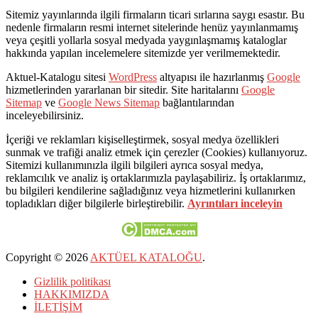
Sitemiz yayınlarında ilgili firmaların ticari sırlarına saygı esastır. Bu
nedenle firmaların resmi internet sitelerinde henüz yayınlanmamış
veya çeşitli yollarla sosyal medyada yaygınlaşmamış kataloglar
hakkında yapılan incelemelere sitemizde yer verilmemektedir.
Aktuel-Katalogu sitesi
WordPress
altyapısı ile hazırlanmış
Google
hizmetlerinden yararlanan bir sitedir. Site haritalarını
Google
Sitemap
ve
Google News Sitemap
bağlantılarından
inceleyebilirsiniz.
İçeriği ve reklamları kişiselleştirmek, sosyal medya özellikleri
sunmak ve trafiği analiz etmek için çerezler (Cookies) kullanıyoruz.
Sitemizi kullanımınızla ilgili bilgileri ayrıca sosyal medya,
reklamcılık ve analiz iş ortaklarımızla paylaşabiliriz. İş ortaklarımız,
bu bilgileri kendilerine sağladığınız veya hizmetlerini kullanırken
topladıkları diğer bilgilerle birleştirebilir.
Ayrıntıları inceleyin
Copyright © 2026
AKTÜEL KATALOĞU
.
Gizlilik politikası
HAKKIMIZDA
İLETİŞİM