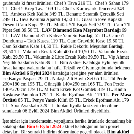
grubunda ki fırsat ürünleri; Chef’s Tava 219 TL. Chef’s Sahan 179
TL. Chef’s Krep Tava 169 TL. Chef’s Karnıyarık Tenceresi 349
TL. Amboss Kek Kalıbı 349 TL. Benante Seramik Çerezlik Seti
249 TL. Tava Koruma Aparatı 19,50 TL. Glass in love Kapaklı
Desenli Cam Kupa 99 TL. Mutfak 5’li Bıçak Seti 319 TL. Cam 7’li
Pipet Seti 39,50 TL.
LAV Diamond Kısa Meşrubat Bardağı
69
TL. LAV Diamond 3’lü Kahve Yanı Su Bardağı 55 TL. Cam 6’lı
Dondurma – Tatlı Kasesi 119 TL. Cam Gravürlü Kase 19,50 TL.
Cam Saklama Kabı 14,50 TL. Rakle Dekorlu Meşrubat Bardağı
39,50 TL. Vakumlu Erzak Kabı 400 ml 19,50 TL. Vakumlu Erzak
Kabı 29,50 TL. Vakumlu 2 Litre Erzak Kabı 39,50 TL. Vip Ahmet
Yeşillik Saklama Kabı 89 TL. Bim Aktüel Kataloğu Eylül ayı ilk
fırsat kampanyalarında bu hafta Tekstil ve Giyim grubunda beklenen
Bim Aktüel 6 Eylül 2024
kataloğu içeriğine yer alan ürünleri
ise;Banyo Paspası 79 TL. Nakışlı 2’li Havlu Set 65 TL. Tül Perde
290×180 cm 195 TL. Güneşlik 140×250 cm 165 TL. Fon Perde
140×270 cm 179 TL. M.Botti Erkek Kot Gömlek 319 TL. Kadın
Kaşkorse Pantolon 179 TL. Kadın Eşofman Altı 179 TL.
Pvc Masa
Örtüsü
85 TL. Penye Yastık Kılıfı 65 TL. Erkek Eşofman Altı 179
TL. Spor Ayakkabı 329 TL. toptan fiyatlarla sizlerin tercihine
sunulacak 06 Eylül 2024 Bim Aktüel Ürünleri diyebiliriz.
İşte sizler için incelemesini yaptığımız harika ürünlerle donatılmış bir
katalog olan
Bim 6 Eylül 2024
aktüel kataloğunun tüm görsel
detayları. Bir sonraki indirim döneminde geçerli olacak
Bim aktüel