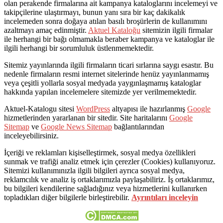
olan perakende firmalarına ait kampanya kataloglarını incelemeyi ve
takipçilerine ulaştırmayı, bunun yanı sıra bir kaç dakikalık
incelemeden sonra doğaya atılan basılı broşürlerin de kullanımını
azaltmayı amaç edinmiştir.
Aktuel Kataloğu
sitemizin ilgili firmalar
ile herhangi bir bağı olmamakla beraber kampanya ve kataloglar ile
ilgili herhangi bir sorumluluk üstlenmemektedir.
Sitemiz yayınlarında ilgili firmaların ticari sırlarına saygı esastır. Bu
nedenle firmaların resmi internet sitelerinde henüz yayınlanmamış
veya çeşitli yollarla sosyal medyada yaygınlaşmamış kataloglar
hakkında yapılan incelemelere sitemizde yer verilmemektedir.
Aktuel-Katalogu sitesi
WordPress
altyapısı ile hazırlanmış
Google
hizmetlerinden yararlanan bir sitedir. Site haritalarını
Google
Sitemap
ve
Google News Sitemap
bağlantılarından
inceleyebilirsiniz.
İçeriği ve reklamları kişiselleştirmek, sosyal medya özellikleri
sunmak ve trafiği analiz etmek için çerezler (Cookies) kullanıyoruz.
Sitemizi kullanımınızla ilgili bilgileri ayrıca sosyal medya,
reklamcılık ve analiz iş ortaklarımızla paylaşabiliriz. İş ortaklarımız,
bu bilgileri kendilerine sağladığınız veya hizmetlerini kullanırken
topladıkları diğer bilgilerle birleştirebilir.
Ayrıntıları inceleyin