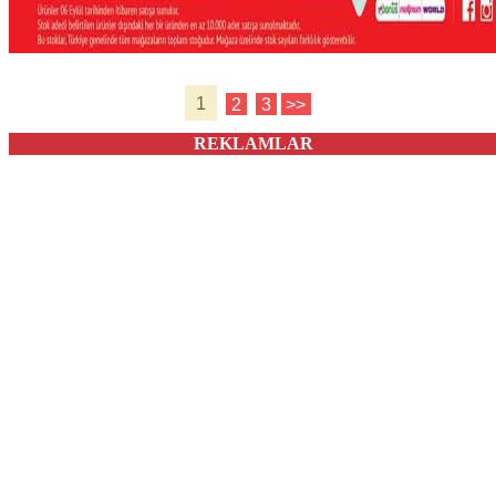
1
2
3
>>
REKLAMLAR