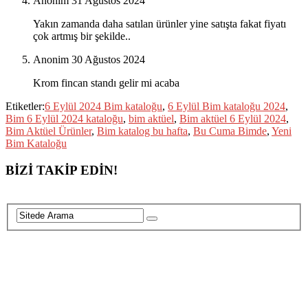
Anonim
31 Ağustos 2024
Yakın zamanda daha satılan ürünler yine satışta fakat fiyatı
çok artmış bir şekilde..
Anonim
30 Ağustos 2024
Krom fincan standı gelir mi acaba
Etiketler:
6 Eylül 2024 Bim kataloğu
,
6 Eylül Bim kataloğu 2024
,
Bim 6 Eylül 2024 kataloğu
,
bim aktüel
,
Bim aktüel 6 Eylül 2024
,
Bim Aktüel Ürünler
,
Bim katalog bu hafta
,
Bu Cuma Bimde
,
Yeni
Bim Kataloğu
BİZİ TAKİP EDİN!