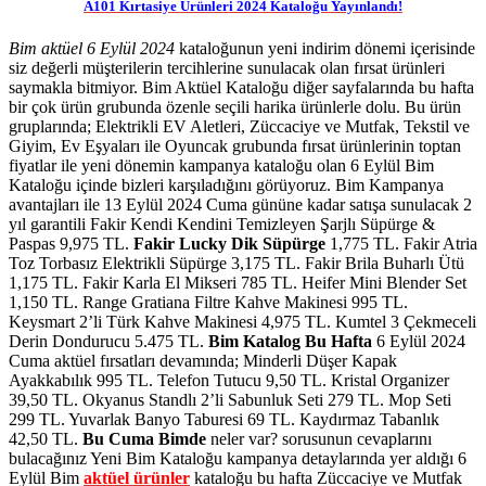
A101 Kırtasiye Ürünleri 2024 Kataloğu Yayınlandı!
Bim aktüel 6 Eylül 2024
kataloğunun yeni indirim dönemi içerisinde
siz değerli müşterilerin tercihlerine sunulacak olan fırsat ürünleri
saymakla bitmiyor. Bim Aktüel Kataloğu diğer sayfalarında bu hafta
bir çok ürün grubunda özenle seçili harika ürünlerle dolu. Bu ürün
gruplarında; Elektrikli EV Aletleri, Züccaciye ve Mutfak, Tekstil ve
Giyim, Ev Eşyaları ile Oyuncak grubunda fırsat ürünlerinin toptan
fiyatlar ile yeni dönemin kampanya kataloğu olan 6 Eylül Bim
Kataloğu içinde bizleri karşıladığını görüyoruz. Bim Kampanya
avantajları ile 13 Eylül 2024 Cuma gününe kadar satışa sunulacak 2
yıl garantili Fakir Kendi Kendini Temizleyen Şarjlı Süpürge &
Paspas 9,975 TL.
Fakir Lucky Dik Süpürge
1,775 TL. Fakir Atria
Toz Torbasız Elektrikli Süpürge 3,175 TL. Fakir Brila Buharlı Ütü
1,175 TL. Fakir Karla El Mikseri 785 TL. Heifer Mini Blender Set
1,150 TL. Range Gratiana Filtre Kahve Makinesi 995 TL.
Keysmart 2’li Türk Kahve Makinesi 4,975 TL. Kumtel 3 Çekmeceli
Derin Dondurucu 5.475 TL.
Bim Katalog Bu Hafta
6 Eylül 2024
Cuma aktüel fırsatları devamında; Minderli Düşer Kapak
Ayakkabılık 995 TL. Telefon Tutucu 9,50 TL. Kristal Organizer
39,50 TL. Okyanus Standlı 2’li Sabunluk Seti 279 TL. Mop Seti
299 TL. Yuvarlak Banyo Taburesi 69 TL. Kaydırmaz Tabanlık
42,50 TL.
Bu Cuma Bimde
neler var? sorusunun cevaplarını
bulacağınız Yeni Bim Kataloğu kampanya detaylarında yer aldığı 6
Eylül Bim
aktüel ürünler
kataloğu bu hafta Züccaciye ve Mutfak