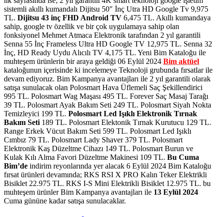
ilk sayfasında ise;
2 yıl garantili 4K smart teknoloji google işletim
sistemli akıllı kumandalı Dijitsu 50″ İnç Utra HD Google Tv 9,975
TL.
Dijitsu 43 inç FHD Android TV
6,475 TL.
Akıllı kumandaya
sahip, google tv özellik ve bir çok uygulamaya sahip olan
fonksiyonel Mehmet Atmaca Elektronik tarafından 2 yıl garantili
Senna 55 İnç Frameless Ultra HD Google TV 12,975 TL. Senna 32
İnç, HD Ready Uydu Alıcılı TV 4,175 TL. Yeni Bim Kataloğu ile
muhteşem ürünlerin bir araya geldiği 06 Eylül 2024
Bim aktüel
kataloğunun içerisinde ki incelemeye Teknoloji grubunda fırsatlar ile
devam ediyoruz. Bim Kampanya avantajları ile 2 yıl garantili olarak
satışa sunulacak olan Polosmart Hava Üflemeli Saç Şekillendirici
995 TL. Polosmart Wag Maşası 495 TL. Forever Saç Masaj Tarağı
39 TL. Polosmart Ayak Bakım Seti 249 TL. Polosmart Siyah Nokta
Temizleyici 199 TL.
Polosmart Led Işıklı Elektronik Tırnak
Bakım Seti
189 TL. Polosmart Elektonik Tırnak Kurutucu 129 TL.
Range Erkek Vücut Bakım Seti 599 TL. Polosmart Led Işıklı
Cımbız 79 TL. Polosmart Lady Shaver 379 TL. Polosmart
Elektronik Kaş Düzeltme Cihazı 149 TL. Polosmart Burun ve
Kulak Kılı Alma Favori Düzeltme Makinesi 109 TL.
Bu Cuma
Bim’de
indirim reyonlarında yer alacak 6 Eylül 2024 Bim Kataloğu
fırsat ürünleri devamında; RKS RSI X PRO Kalın Teker Elektrikli
Bisiklet 22.975 TL. RKS I-S Mini Elektrikli Bisiklet 12.975 TL. bu
muhteşem ürünler Bim Kampanya avantajları ile
13 Eylül 2024
Cuma gününe kadar satışa sunulacaklar.