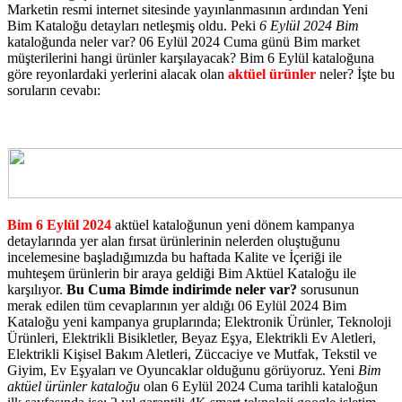
Marketin resmi internet sitesinde yayınlanmasının ardından Yeni
Bim Kataloğu detayları netleşmiş oldu. Peki
6 Eylül 2024 Bim
kataloğunda neler var? 06 Eylül 2024 Cuma günü Bim market
müşterilerini hangi ürünler karşılayacak? Bim 6 Eylül kataloğuna
göre reyonlardaki yerlerini alacak olan
aktüel ürünler
neler? İşte bu
soruların cevabı:
Bim 6 Eylül 2024
aktüel kataloğunun yeni dönem kampanya
detaylarında yer alan fırsat ürünlerinin nelerden oluştuğunu
incelemesine başladığımızda bu haftada Kalite ve İçeriği ile
muhteşem ürünlerin bir araya geldiği Bim Aktüel Kataloğu ile
karşılıyor.
Bu Cuma Bimde indirimde neler var?
sorusunun
merak edilen tüm cevaplarının yer aldığı 06 Eylül 2024 Bim
Kataloğu yeni kampanya gruplarında; Elektronik Ürünler, Teknoloji
Ürünleri, Elektrikli Bisikletler, Beyaz Eşya, Elektrikli Ev Aletleri,
Elektrikli Kişisel Bakım Aletleri, Züccaciye ve Mutfak, Tekstil ve
Giyim, Ev Eşyaları ve Oyuncaklar olduğunu görüyoruz. Yeni
Bim
aktüel ürünler kataloğu
olan 6 Eylül 2024 Cuma tarihli kataloğun