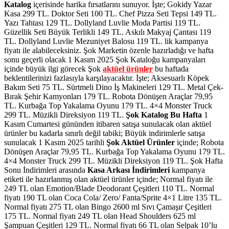
Katalog
içerisinde harika fırsatlarını sunuyor. İşte; Gokidy Yazar
Kasa 299 TL. Doktor Seti 100 TL. Chef Pizza Seti Tepsi 149 TL.
Yazı Tahtası 129 TL. Dollyland Luvlie Moda Partisi 119 TL.
Güzellik Seti Büyük Terlikli 149 TL. Askılı Makyaj Çantası 119
TL. Dollyland Luvlie Mezuniyet Balosu 119 TL.
lik kampanya
fiyatı ile alabileceksiniz.
Şok Marketin özenle hazırladığı ve hafta
sonu geçerli olacak 1 Kasım 2025 Şok Kataloğu kampanyaları
içinde büyük ilgi görecek
Şok
aktüel ürünler
bu haftada
beklentilerinizi fazlasıyla karşılayacaktır. İşte; Aksesuarlı Köpek
Bakım Seti 75 TL. Sürtmeli Dino İş Makineleri 129 TL. Metal Çek-
Bırak Şehir Kamyonları 179 TL. Robota Dönüşen Araçlar 79,95
TL. Kurbağa Top Yakalama Oyunu 179 TL. 4×4 Monster Truck
299 TL. Müzikli Direksiyon 119 TL.
Şok Katalog Bu Hafta
1
Kasım Cumartesi gününden itibaren satışa sunulacak olan aktüel
ürünler bu kadarla sınırlı değil tabiki; Büyük indirimlerle satışa
sunulacak 1 Kasım 2025 tarihli
Şok Aktüel Ürünler
içinde; Robota
Dönüşen Araçlar 79,95 TL. Kurbağa Top Yakalama Oyunu 179 TL.
4×4 Monster Truck 299 TL. Müzikli Direksiyon 119 TL.
Şok Hafta
Sonu İndirimleri arasında
Kasa Arkası İndirimleri
kampanya
etiketi ile hazırlanmış olan aktüel ürünler içinde;
Normal fiyatı ile
249 TL olan Emotion/Blade Deodorant Çeşitleri 110 TL. Normal
fiyatı 190 TL olan Coca Cola/ Zero/ Fanta/Sprite 4×1 Litre 135 TL.
Normal fiyatı 275 TL olan Bingo 2600 ml Sıvı Çamaşır Çeşitleri
175 TL.
Normal fiyatı 249 TL olan Head Shoulders 625 ml
Şampuan Çeşitleri 129 TL. Normal fiyatı 66 TL olan Selpak 10’lu