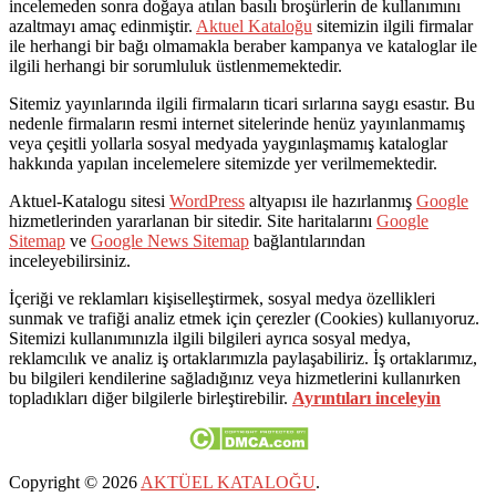
incelemeden sonra doğaya atılan basılı broşürlerin de kullanımını
azaltmayı amaç edinmiştir.
Aktuel Kataloğu
sitemizin ilgili firmalar
ile herhangi bir bağı olmamakla beraber kampanya ve kataloglar ile
ilgili herhangi bir sorumluluk üstlenmemektedir.
Sitemiz yayınlarında ilgili firmaların ticari sırlarına saygı esastır. Bu
nedenle firmaların resmi internet sitelerinde henüz yayınlanmamış
veya çeşitli yollarla sosyal medyada yaygınlaşmamış kataloglar
hakkında yapılan incelemelere sitemizde yer verilmemektedir.
Aktuel-Katalogu sitesi
WordPress
altyapısı ile hazırlanmış
Google
hizmetlerinden yararlanan bir sitedir. Site haritalarını
Google
Sitemap
ve
Google News Sitemap
bağlantılarından
inceleyebilirsiniz.
İçeriği ve reklamları kişiselleştirmek, sosyal medya özellikleri
sunmak ve trafiği analiz etmek için çerezler (Cookies) kullanıyoruz.
Sitemizi kullanımınızla ilgili bilgileri ayrıca sosyal medya,
reklamcılık ve analiz iş ortaklarımızla paylaşabiliriz. İş ortaklarımız,
bu bilgileri kendilerine sağladığınız veya hizmetlerini kullanırken
topladıkları diğer bilgilerle birleştirebilir.
Ayrıntıları inceleyin
Copyright © 2026
AKTÜEL KATALOĞU
.