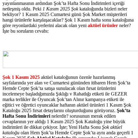
yayınlanmasının ardından Şok’ta Hafta Sonu İndirimleri içeriği
netleşmiş oldu. Peki
1 Kasım 2025 Şok
kataloğunda bizleri neler
bekliyor? 1 Kasım 2025 Cumartesi günü Şok Market müşterileri
hangi ürünlerle karşılaşacaklar? Şok 1 Kasım hafta sonu kataloğuna
göre reyonlardaki yerlerini alacak olan yeni
aktüel ürünler
neler?
İşte bu soruların cevabı:
Şok 1 Kasım 2025
aktüel kataloğunun özenle hazırlanmış
sayfalarında yer alan ve Cumartesi gününden itibaren Hem Şok’ta
Hemde Cepte Şok’ta satışa sunulacak olan fırsat ürünlerini
incelemeye başladığımızda Şıklığı v Rahatlığı etiketi ile GEZER
marka terlikler ile Oyuncak Şok’tan Alınır kampanya etiketi ile
eğitici ve öğretici oyuncaklar haftanın aktüel ürünleri 1 Kasım Şok
Kataloğu 2025 fırsat detaylarını oluşturduğunu görüyoruz.
Şok’ta
Hafta Sonu İndirimleri
nelerdir? sorusunun merak edilen
cevaplarının yer aldığı 1 Kasım 2025 Şok Kataloğu yine büyük
indirimleri ile dikkat çekiyor. İşte; Yeni Hafta Sonu
Şok aktüel
kataloğu
olan Hem Şok’ta Hemde Cepte Şok’ta aynı anda geçerli 1