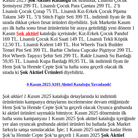
Kasım 2025
Şok Aktüel
Kataloğu
ilk sırasında; Lisanslı Çocuk
Şemsiyesi 299 TL. Lisanslı Çocuk Para Çantası 299 TL. 2’li
Lisanslı Çocuk Çorap 75 TL. Lisanslı Kız-Erkek Çocuk Pijama
Takımı 349 TL. 5’li Stitch Figür Seti 399 TL.
indirimli fiyatı ile ilk
sırada dikkat çeken fırsat ürünleri diyebiliriz.
Şok Marketin Kasım
ayı ilk hafta sonu fırsat ürünlerinin bir araya getirildiği yeni dönem 1
Kasım
Şok aktüel
kataloğu içerisinde; Kız-Erkek Çocuk Panduf
169 TL. Lisanslı Çocuk Kol Saati 149 TL. Lisanslı Tekli Köpük
12,50 TL. Lisanslı Kırlent 149 TL. Hot Wheels Track Builder
Temel Pist Seti 399 TL. Barbie Chelsea Cupcake Pişiriyor 299 TL.
Hot Wheels Taşıyıcı Şehir Seti 299 TL. Rakle Lisanslı Su Bardağı
59,95 TL. Lisanslı Kupa Bardağı 89,95 TL.
lik indirimli fiyatı ile
Hem Şok’ta Hemde Cepte Şok’ta
hafta sonu geçerli olacak ilk
sırada ki
Şok Aktüel Ürünleri
diyebiliriz.
6 Kasım 2025 A101 Aktüel Kataloğu Yayınlandı!
Şok aktüel 1 Kasım 2025
kataloğu detaylarında ki indirimli
ürünlerinin kampanya detaylarını incelemesine devam ettiğimizde
Hem Şok’ta Hemde Cepte Şok’ta geçerli olacak Oyunca grubunda
ki aktüel ürünleri saymakla bitmiyor. Kasım 2025 döneminin ilk
hafta sonu kampanyası 1 Kasım 2025 Şok aktüel kataloğu içeriğinde
yer alan oyuncak grubunda aktüel ürünleri bu haftada Şok Market
farkıyla satışa sunulacaklar. İşte;
1 Kasım 2025 tarihine kadar Hem
Şok’ta Hemde Cepte Şok’ta geçerli
1 Kasım 2025
Şok
Aktüel