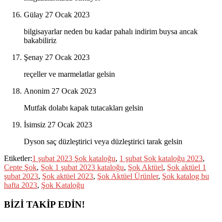
Gülay
27 Ocak 2023
bilgisayarlar neden bu kadar pahalı indirim buysa ancak
bakabiliriz
Şenay
27 Ocak 2023
reçeller ve marmelatlar gelsin
Anonim
27 Ocak 2023
Mutfak dolabı kapak tutacakları gelsin
İsimsiz
27 Ocak 2023
Dyson saç düzleştirici veya düzleştirici tarak gelsin
Etiketler:
1 şubat 2023 Şok kataloğu
,
1 şubat Şok kataloğu 2023
,
Cepte Şok
,
Şok 1 şubat 2023 kataloğu
,
Şok Aktüel
,
Şok aktüel 1
şubat 2023
,
Şok aktüel 2023
,
Şok Aktüel Ürünler
,
Şok katalog bu
hafta 2023
,
Şok Kataloğu
BİZİ TAKİP EDİN!