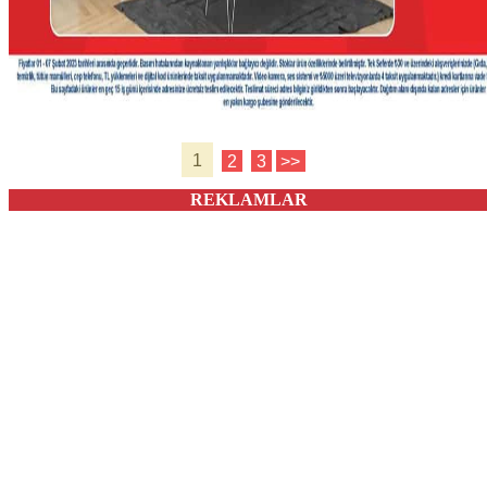
1
2
3
>>
REKLAMLAR