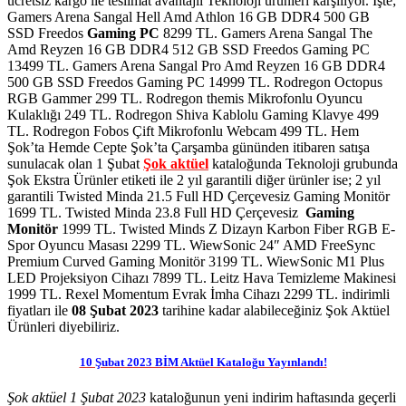
ücretsiz kargo ile teslimat avantajlı Teknoloji ürünleri karşılıyor. İşte;
Gamers Arena Sangal Hell Amd Athlon 16 GB DDR4 500 GB
SSD Freedos
Gaming PC
8299 TL. Gamers Arena Sangal The
Amd Reyzen 16 GB DDR4 512 GB SSD Freedos Gaming PC
13499 TL. Gamers Arena Sangal Pro Amd Reyzen 16 GB DDR4
500 GB SSD Freedos Gaming PC 14999 TL. Rodregon Octopus
RGB Gammer 299 TL. Rodregon themis Mikrofonlu Oyuncu
Kulaklığı 249 TL. Rodregon Shiva Kablolu Gaming Klavye 499
TL. Rodregon Fobos Çift Mikrofonlu Webcam 499 TL. Hem
Şok’ta Hemde Cepte Şok’ta Çarşamba gününden itibaren satışa
sunulacak olan 1 Şubat
Şok aktüel
kataloğunda Teknoloji grubunda
Şok Ekstra Ürünler etiketi ile 2 yıl garantili diğer ürünler ise; 2 yıl
garantili Twisted Minda 21.5 Full HD Çerçevesiz Gaming Monitör
1699 TL. Twisted Minda 23.8 Full HD Çerçevesiz
Gaming
Monitör
1999 TL. Twisted Minds Z Dizayn Karbon Fiber RGB E-
Spor Oyuncu Masası 2299 TL. WiewSonic 24″ AMD FreeSync
Premium Curved Gaming Monitör 3199 TL. WiewSonic M1 Plus
LED Projeksiyon Cihazı 7899 TL. Leitz Hava Temizleme Makinesi
1999 TL. Rexel Momentum Evrak İmha Cihazı 2299 TL. indirimli
fiyatları ile
08 Şubat 2023
tarihine kadar alabileceğiniz Şok Aktüel
Ürünleri diyebiliriz.
10 Şubat 2023 BİM Aktüel Kataloğu Yayınlandı!
Şok aktüel 1 Şubat 2023
kataloğunun yeni indirim haftasında geçerli