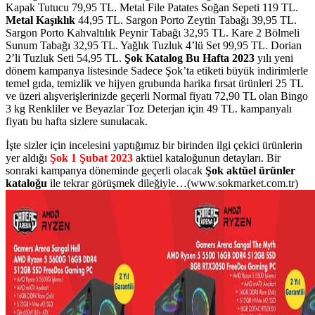
Kapak Tutucu 79,95 TL. Metal File Patates Soğan Sepeti 119 TL.
Metal Kaşıklık
44,95 TL. Sargon Porto Zeytin Tabağı 39,95 TL.
Sargon Porto Kahvaltılık Peynir Tabağı 32,95 TL. Kare 2 Bölmeli
Sunum Tabağı 32,95 TL. Yağlık Tuzluk 4’lü Set 99,95 TL. Dorian
2’li Tuzluk Seti 54,95 TL.
Şok Katalog Bu Hafta 2023
yılı yeni
dönem kampanya listesinde Sadece Şok’ta etiketi büyük indirimlerle
temel gıda, temizlik ve hijyen grubunda harika fırsat ürünleri 25 TL
ve üzeri alışverişlerinizde geçerli Normal fiyatı 72,90 TL olan Bingo
3 kg Renkliler ve Beyazlar Toz Deterjan için 49 TL. kampanyalı
fiyatı bu hafta sizlere sunulacak.
İşte sizler için incelesini yaptığımız bir birinden ilgi çekici ürünlerin
yer aldığı
Şok 1 Şubat 2023
aktüel kataloğunun detayları. Bir
sonraki kampanya döneminde geçerli olacak
Şok aktüel ürünler
kataloğu
ile tekrar görüşmek dileğiyle…(www.sokmarket.com.tr)