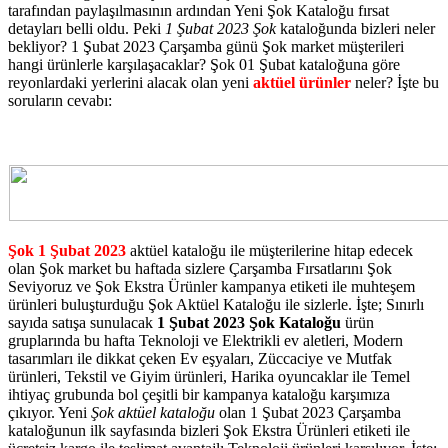
tarafından paylaşılmasının ardından Yeni Şok Kataloğu fırsat
detayları belli oldu. Peki
1 Şubat 2023 Şok
kataloğunda bizleri neler
bekliyor? 1 Şubat 2023 Çarşamba günü Şok market müşterileri
hangi ürünlerle karşılaşacaklar? Şok 01 Şubat kataloğuna göre
reyonlardaki yerlerini alacak olan yeni
aktüel ürünler
neler? İşte bu
soruların cevabı:
Şok 1 Şubat 2023
aktüel kataloğu ile müşterilerine hitap edecek
olan Şok market bu haftada sizlere Çarşamba Fırsatlarını Şok
Seviyoruz ve Şok Ekstra Ürünler kampanya etiketi ile muhteşem
ürünleri buluşturduğu Şok Aktüel Kataloğu ile sizlerle. İşte; Sınırlı
sayıda satışa sunulacak
1 Şubat 2023 Şok Kataloğu
ürün
gruplarında bu hafta Teknoloji ve Elektrikli ev aletleri, Modern
tasarımları ile dikkat çeken Ev eşyaları, Züccaciye ve Mutfak
ürünleri, Tekstil ve Giyim ürünleri, Harika oyuncaklar ile Temel
ihtiyaç grubunda bol çeşitli bir kampanya kataloğu karşımıza
çıkıyor. Yeni
Şok aktüel kataloğu
olan 1 Şubat 2023 Çarşamba
kataloğunun ilk sayfasında bizleri Şok Ekstra Ürünleri etiketi ile