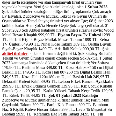
diğer sayfa içeriğinde yer alan kampanyalı fırsat ürünleri yine
saymakla bitmiyor. Yeni Şok Aktüel kataloğu olan
1 Şubat 2023
Şok
aktüel ürünler kataloğunun diğer ürün gruplarında Çok amaçlı
Ev Eşyaları, Züccaciye ve Mutfak, Tekstil ve Giyim Ürünleri ile
Oyuncaklar ve Temel ihtiyaç ürünleri yer alıyor. İşte; 08 Şubat 2023
tarihine kadar Hem Şok’ta Hemde Cepte Şok’ta geçerli olacak 01
Şubat 2023 Şok Aktüel kataloğu fırsat ürünleri sırasıyla şöyle; Wood
Metal Beyaz Kitaplık 999,90 TL.
Piyano Beyaz Tv Ünitesi
1299
TL. Parla 4 Kişilik Beyaz Mutfak Masası Takımı 1899 TL. Zebra
TV Ünitesi 849,90 TL. Nihal Köşe Takımı 389 TL. Oertha Büyük
Siyah-Beyaz Kitaplık 1499 TL. Ada İkili Koltuk 999,90 TL.
Şok
aktüel ürünler
bu kadarla sınırlı değil tabi ki; Şok katalog Bu hafta
Tekstil ve Giyim Ürünleri olarak özenle seçilen Şok Aktüel 1 Şubat
2023 kampanya listesinde dikkat çeken fırsat ürünleri; Yer Sofrası
179,90 TL. Katlanır Masa 349,90 TL. Koza Halı 80×150 cm Dijital
Baskılı Halı 149,95 TL. Koza Halı 80×250 cm Dijital Baskılı Halı
249,95 TL. Koza Halı 120×180 cm Dijital Baskılı Halı 249,95 TL.
Dekoratif Kırlent Kılıfı 39,95 TL. Letoon Erkek Kancalı
Ayakkabı
299,95 TL. Erkek Oduncu Gömlek 139,95 TL. Kız Çocuk Külotlu
Pamuk Çorap 29,95 TL. Kadın Yüksek Tabanlı Keçe Terlik 129,95
TL. Erkek Terlik 44,95 TL.
Şok 01 Şubat 2023 Kataloğu
Züccaciye ve Mutfak ürünlerinde ki fırsat ürünleri ise; Parıltı Mini
Çaydanlık Takımı 399 TL. Parıltı Kek Fanusu 399 TL. Bambum
Naz 6 Kişilik Kahve Fincan Takımı 299 TL. Lav 3’lü Meşrubat-Su
Bardağı 59,95 TL. Keramika Ege Pasta Tabağı 34,95 TL. Fin