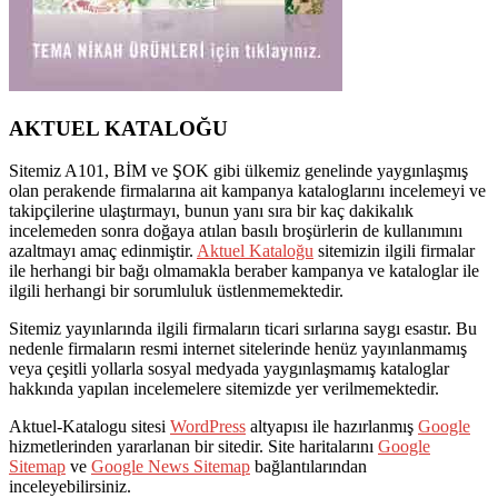
AKTUEL KATALOĞU
Sitemiz A101, BİM ve ŞOK gibi ülkemiz genelinde yaygınlaşmış
olan perakende firmalarına ait kampanya kataloglarını incelemeyi ve
takipçilerine ulaştırmayı, bunun yanı sıra bir kaç dakikalık
incelemeden sonra doğaya atılan basılı broşürlerin de kullanımını
azaltmayı amaç edinmiştir.
Aktuel Kataloğu
sitemizin ilgili firmalar
ile herhangi bir bağı olmamakla beraber kampanya ve kataloglar ile
ilgili herhangi bir sorumluluk üstlenmemektedir.
Sitemiz yayınlarında ilgili firmaların ticari sırlarına saygı esastır. Bu
nedenle firmaların resmi internet sitelerinde henüz yayınlanmamış
veya çeşitli yollarla sosyal medyada yaygınlaşmamış kataloglar
hakkında yapılan incelemelere sitemizde yer verilmemektedir.
Aktuel-Katalogu sitesi
WordPress
altyapısı ile hazırlanmış
Google
hizmetlerinden yararlanan bir sitedir. Site haritalarını
Google
Sitemap
ve
Google News Sitemap
bağlantılarından
inceleyebilirsiniz.