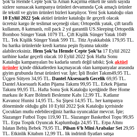
Şok’ta Hemde Cepte Şok’ta Aman Kaçırma etiketi ile sınrlı sayıda
sizlere sunuacak kampanya ürünleri devamında Çok amaçlı ürünler
ile tekstil ve giyim ürünleri bizleri karşılıyor. Yeni Şok kataloğu olan
10 Eylül 2022 Şok
aktüel ürünler kataloğu ile geçerli olacak
ücretsiz kargo ile teslimat seçeneği olan; Ortopedik yatak, çift taraflı
kullanım, 8 katmanlı, roll pack 2 yıl garantili US.Sleeping Ortopedik
Bomboo Sünger Yatak 1079 TL. Çift Kişilik Sünger Yatak 1049
TL. Tek Kişilik Sünger Yatak 599 TL. Titiz Ayakkabılık 179,95 TL.
bu harika ürünleride kredi kartına peşin fiyatına taksitle
alabileceksiniz.
Hem Şok’ta Hemde Cepte Şok’ta
17 Eylül 2022
tarihine kadar geçerli olacak 10 Eylül 2022 Şok Hafta Sonu
Kataloğu kampanyaları bu kadarla sınırlı değil tabiki; Şok
aktüel
ürünler
içinde dikkatlerden kaçmayacak olan kampanyalar arasında
giyim grubunda fırsat ürünleri var. İşte; İpli Bralet Takım49,95 TL.
Üçgen Sütyen 34,95 TL.
Dantel Aksesuarlı Gecelik
69,95 TL.
Dantel Aksesuarlı Kadın Pijama Takımı 99,95 TL. Erkek Pijama
Takımı 99,95 TL. Hafta Sonu Şok Kataloğu içeriğinde Bee Home
markası ile Kare Bölmeli Beslenme Kabı 12,99 TL. Katlanır
Kavanoz Hunisi 14,95 TL. Su Şişesi 14,95 TL. her kampanya
döneminde olduğu gibi 10 Eylül 2022 Şok Kataloğu içerisinde
Çocukları mutlu edebileceğiniz harika oyuncaklar mevcut. İşte;
Slazanger Futbol Topu 119,90 TL. Slazanger Basketbol Topu 99,95
TL. Erpa Tospik Oyuncak Kaplumbağa 24,95 TL. Erpa Altını
Islatan Bebiş Bebek 79,95 TL.
Pilsan 6’lı Mini Arabalar Set
29,95
TL. Etkinlik Kitabım 12,99 TL. lik indrimli fiyatları satışa