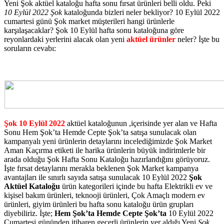
Yeni Şok aktüel kataloğu hafta sonu fırsat ürünleri belli oldu. Peki
10 Eylül 2022 Şok
kataloğunda bizleri neler bekliyor? 10 Eylül 2022
cumartesi günü Şok market müşterileri hangi ürünlerle
karşılaşacaklar? Şok 10 Eylül hafta sonu kataloğuna göre
reyonlardaki yerlerini alacak olan yeni
aktüel ürünler
neler? İşte bu
soruların cevabı:
Şok 10 Eylül 2022
aktüel kataloğunun ,içerisinde yer alan ve Hafta
Sonu Hem Şok’ta Hemde Cepte Şok’ta satışa sunulacak olan
kampanyalı yeni ürünlerin detaylarını incelediğimizde Şok Market
Aman Kaçırma etiketi ile harika ürünlerin büyük indirimlerle bir
arada olduğu Şok Hafta Sonu Kataloğu hazırlandığını görüyoruz.
İşte fırsat detaylarını merakla beklenen Şok Market kampanya
avantajları ile sınırlı sayıda satışa sunulacak 10 Eylül 2022
Şok
Aktüel Kataloğu
ürün kategorileri içinde bu hafta Elektrikli ev ve
kişisel bakım ürünleri, teknooji ürünleri, Çok Amaçlı modern ev
ürünleri, giyim ürünleri bu hafta sonu kataloğu ürün grupları
diyebiliriz. İşte;
Hem Şok’ta Hemde Cepte Şok’ta
10 Eylül 2022
Cumartesi gününden itibaren geçerli ürünlerin yer aldığı Yeni
Şok