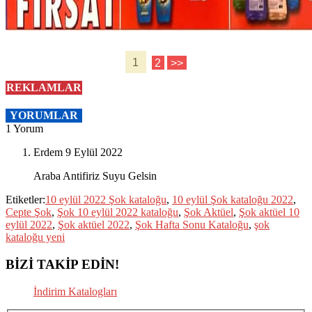
1
2
>>
REKLAMLAR
YORUMLAR
1 Yorum
Erdem
9 Eylül 2022
Araba Antifiriz Suyu Gelsin
Etiketler:
10 eylül 2022 Şok kataloğu
,
10 eylül Şok kataloğu 2022
,
Cepte Şok
,
Şok 10 eylül 2022 kataloğu
,
Şok Aktüel
,
Şok aktüel 10
eylül 2022
,
Şok aktüel 2022
,
Şok Hafta Sonu Kataloğu
,
şok
kataloğu yeni
BİZİ TAKİP EDİN!
İndirim Katalogları