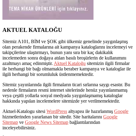
AKTUEL KATALOĞU
Sitemiz A101, BİM ve ŞOK gibi ülkemiz genelinde yaygınlaşmış
olan perakende firmalarına ait kampanya kataloglarını incelemeyi ve
takipçilerine ulaştırmayı, bunun yanı sıra bir kaç dakikalık
incelemeden sonra doğaya atılan basılı broşürlerin de kullanımını
azaltmayı amaç edinmiştir.
Aktuel Kataloğu
sitemizin ilgili firmalar
ile herhangi bir bağı olmamakla beraber kampanya ve kataloglar ile
ilgili herhangi bir sorumluluk üstlenmemektedir.
Sitemiz yayınlarında ilgili firmaların ticari sırlarına saygı esastır. Bu
nedenle firmaların resmi internet sitelerinde henüz yayınlanmamış
veya çeşitli yollarla sosyal medyada yaygınlaşmamış kataloglar
hakkında yapılan incelemelere sitemizde yer verilmemektedir.
Aktuel-Katalogu sitesi
WordPress
altyapısı ile hazırlanmış
Google
hizmetlerinden yararlanan bir sitedir. Site haritalarını
Google
Sitemap
ve
Google News Sitemap
bağlantılarından
inceleyebilirsiniz.