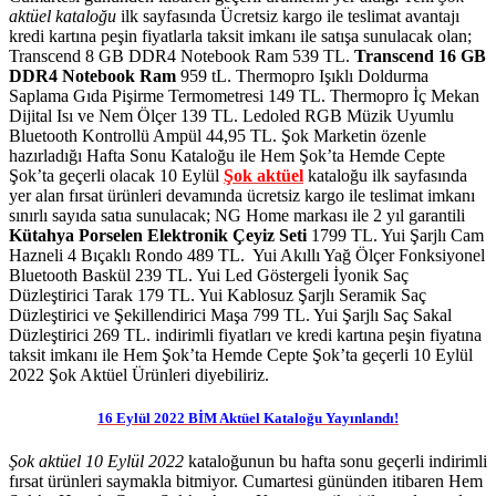
aktüel kataloğu
ilk sayfasında Ücretsiz kargo ile teslimat avantajı
kredi kartına peşin fiyatlarla taksit imkanı ile satışa sunulacak olan;
Transcend 8 GB DDR4 Notebook Ram 539 TL.
Transcend 16 GB
DDR4 Notebook Ram
959 tL. Thermopro Işıklı Doldurma
Saplama Gıda Pişirme Termometresi 149 TL. Thermopro İç Mekan
Dijital Isı ve Nem Ölçer 139 TL. Ledoled RGB Müzik Uyumlu
Bluetooth Kontrollü Ampül 44,95 TL.
Şok Marketin özenle
hazırladığı Hafta Sonu Kataloğu ile Hem Şok’ta Hemde Cepte
Şok’ta
geçerli olacak 10 Eylül
Şok aktüel
kataloğu ilk sayfasında
yer alan fırsat ürünleri devamında ücretsiz kargo ile teslimat imkanı
sınırlı sayıda satıa sunulacak; NG Home markası ile 2 yıl garantili
Kütahya Porselen Elektronik Çeyiz Seti
1799 TL. Yui Şarjlı Cam
Hazneli 4 Bıçaklı Rondo 489 TL. Yui Akıllı Yağ Ölçer Fonksiyonel
Bluetooth Baskül 239 TL. Yui Led Göstergeli İyonik Saç
Düzleştirici Tarak 179 TL. Yui Kablosuz Şarjlı Seramik Saç
Düzleştirici ve Şekillendirici Maşa 799 TL. Yui Şarjlı Saç Sakal
Düzleştirici 269 TL.
indirimli fiyatları ve kredi kartına peşin fiyatına
taksit imkanı ile Hem Şok’ta Hemde Cepte Şok’ta geçerli 10 Eylül
2022 Şok Aktüel Ürünleri diyebiliriz.
16 Eylül 2022 BİM Aktüel Kataloğu Yayınlandı!
Şok aktüel 10 Eylül 2022
kataloğunun bu hafta sonu geçerli indirimli
fırsat ürünleri saymakla bitmiyor. Cumartesi gününden itibaren Hem