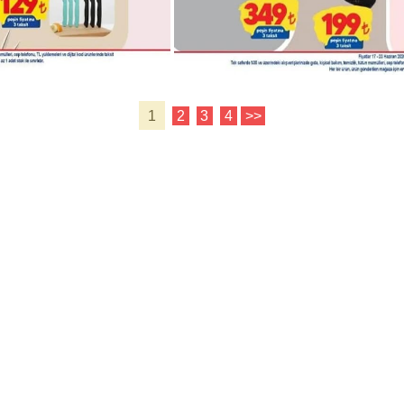
1
2
3
4
>>