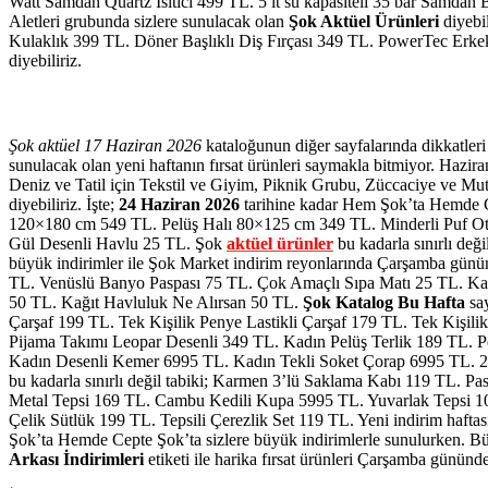
Watt Samdan Quartz Isıtıcı 499 TL. 5 lt su kapasiteli 35 bar Samdan
Aletleri grubunda sizlere sunulacak olan
Şok Aktüel Ürünleri
diyebi
Kulaklık 399 TL. Döner Başlıklı Diş Fırçası 349 TL. PowerTec Erk
diyebiliriz.
Şok aktüel 17 Haziran 2026
kataloğunun diğer sayfalarında dikkatle
sunulacak olan yeni haftanın fırsat ürünleri saymakla bitmiyor. Hazi
Deniz ve Tatil için Tekstil ve Giyim, Piknik Grubu, Züccaciye ve Mut
diyebiliriz. İşte;
24 Haziran 2026
tarihine kadar Hem Şok’ta Hemde Cep
120×180 cm 549 TL. Pelüş Halı 80×125 cm 349 TL. Minderli Puf Otu
Gül Desenli Havlu 25 TL.
Şok
aktüel ürünler
bu kadarla sınırlı değ
büyük indirimler ile Şok Market indirim reyonlarında Çarşamba günü
TL. Venüslü Banyo Paspası 75 TL. Çok Amaçlı Sıpa Matı 25 TL. Kap
50 TL. Kağıt Havluluk Ne Alırsan 50 TL.
Şok Katalog Bu Hafta
say
Çarşaf 199 TL. Tek Kişilik Penye Lastikli Çarşaf 179 TL. Tek Kişil
Pijama Takımı Leopar Desenli 349 TL. Kadın Pelüş Terlik 189 TL. P
Kadın Desenli Kemer 6995 TL. Kadın Tekli Soket Çorap 6995 TL. 2’
bu kadarla sınırlı değil tabiki; Karmen 3’lü Saklama Kabı 119 TL.
Metal Tepsi 169 TL. Cambu Kedili Kupa 5995 TL. Yuvarlak Tepsi 1
Çelik Sütlük 199 TL. Tepsili Çerezlik Set 119 TL.
Yeni indirim hafta
Şok’ta Hemde Cepte Şok’ta
sizlere
büyük indirimlerle sunulurken. Bü
Arkası İndirimleri
etiketi ile harika fırsat ürünleri
Çarşamba gününden