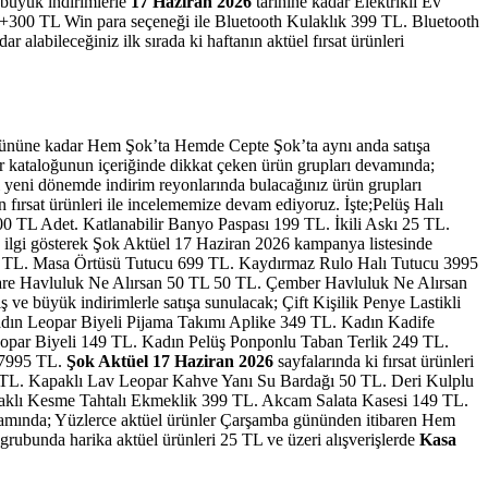
e büyük indirimlerle
17 Haziran 2026
tarihine kadar Elektrikli Ev
+300 TL Win para seçeneği ile Bluetooth Kulaklık 399 TL. Bluetooth
dar alabileceğiniz ilk sırada ki haftanın aktüel fırsat ürünleri
 gününe kadar Hem Şok’ta Hemde Cepte Şok’ta aynı anda satışa
r kataloğunun içeriğinde dikkat çeken ürün grupları devamında;
i yeni dönemde indirim reyonlarında bulacağınız ürün grupları
fırsat ürünleri ile incelememize devam ediyoruz. İşte;Pelüş Halı
TL Adet. Katlanabilir Banyo Paspası 199 TL. İkili Askı 25 TL.
ük ilgi gösterek Şok Aktüel 17 Haziran 2026 kampanya listesinde
 699 TL. Masa Örtüsü Tutucu 699 TL. Kaydırmaz Rulo Halı Tutucu 3995
are Havluluk Ne Alırsan 50 TL 50 TL. Çember Havluluk Ne Alırsan
 ve büyük indirimlerle satışa sunulacak; Çift Kişilik Penye Lastikli
Kadın Leopar Biyeli Pijama Takımı Aplike 349 TL. Kadın Kadife
eopar Biyeli 149 TL. Kadın Pelüş Ponponlu Taban Terlik 249 TL.
 7995 TL.
Şok Aktüel 17 Haziran 2026
sayfalarında ki fırsat ürünleri
9 TL. Kapaklı Lav Leopar Kahve Yanı Su Bardağı 50 TL. Deri Kulplu
aklı Kesme Tahtalı Ekmeklik 399 TL. Akcam Salata Kasesi 149 TL.
mında; Yüzlerce aktüel ürünler
Çarşamba gününden itibaren
Hem
grubunda harika aktüel ürünleri 25 TL ve üzeri alışverişlerde
Kasa