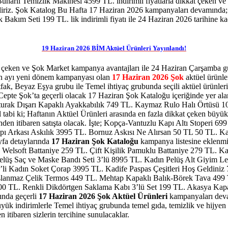
 Buharlı Temizlik Makinesi 4599 TL.
indirimli fiyatlarla dikkat çeken v
liriz. Şok Katalog Bu Hafta 17 Haziran 2026 kampanyaları devamında;
ek Bakım Seti 199 TL.
lik indirimli fiyatı ile 24 Haziran 2026 tarihine ka
19 Haziran 2026 BİM Aktüel Ürünleri Yayınlandı!
ri çeken ve Şok Market kampanya avantajları ile 24 Haziran Çarşamba
ran ayı yeni dönem kampanyası olan
17 Haziran 2026 Şok
aktüel ürünle
fak, Beyaz Eşya grubu ile Temel ihtiyaç grubunda seçili aktüel ürünler
te Şok’ta geçerli olacak 17 Haziran Şok Kataloğu içeriğinde yer alan 
rak Dışarı Kapaklı Ayakkabılık 749 TL. Kaymaz Rulo Halı Örtüsü 100 
il tabi ki; Haftanın Aktüel Ürünleri arasında en fazla dikkat çeken büy
nden itibaren satışta olacak. İşte; Kopça-Vantuzlu Kapı Altı Stoperi
ı Arkası Askılık 3995 TL. Bornuz Askısı Ne Alırsan 50 TL 50 TL. K
fa detaylarında
17 Haziran Şok Kataloğu
kampanya listesine eklenmiş
ik Welsoft Battaniye 259 TL. Çift Kişilik Pamuklu Battaniye 279 TL. 
elüş Saç ve Maske Bandı Seti 3’lü 8995 TL. Kadın Pelüş Alt Giyim L
li Kadın Soket Çorap 3995 TL. Kadife Paspas Çeşitleri Hoş Geldiniz
 Paslanmaz Çelik Termos 449 TL. Mehtap Kapaklı Balık-Börek Tava 49
00 TL. Renkli Dikdörtgen Saklama Kabı 3’lü Set 199 TL. Akasya Kap
sında geçerli
17 Haziran 2026 Şok Aktüel
Ürünleri
kampanyaları deva
yük indirimlerle Temel ihtiyaç grubunda temel gıda, temizlik ve hijyen 
 itibaren
sizlerin tercihine sunulacaklar.