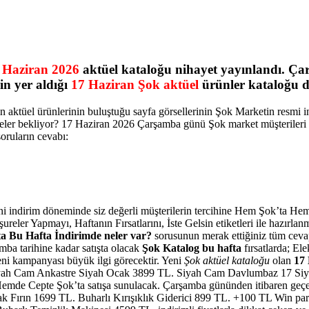
 Haziran 2026
aktüel kataloğu nihayet yayınlandı. Çar
in yer aldığı
17 Haziran Şok aktüel
ürünler kataloğu 
ın aktüel ürünlerinin buluştuğu sayfa görsellerinin Şok Marketin resmi
eler bekliyor? 17 Haziran 2026 Çarşamba günü Şok market müşterileri 
soruların cevabı:
ni indirim döneminde siz değerli müşterilerin tercihine Hem Şok’ta He
reler Yapmayı, Haftanın Fırsatlarını, İste Gelsin etiketleri ile hazırlan
ta Bu Hafta İndirimde neler var?
sorusunun merak ettiğiniz tüm ceva
a tarihine kadar satışta olacak
Şok Katalog
bu hafta
fırsatlarda; El
yeni kampanyası büyük ilgi görecektir. Yeni
Şok aktüel kataloğu
olan
17
ikli Siyah Cam Ankastre Siyah Ocak 3899 TL. Siyah Cam Davlumbaz 1
emde Cepte Şok’ta satışa sunulacak. Çarşamba gününden itibaren geçe
arlak Fırın 1699 TL. Buharlı Kırışıklık Giderici 899 TL. +100 TL Win par