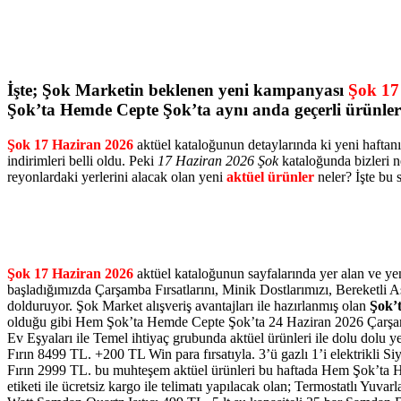
İşte; Şok Marketin beklenen yeni kampanyası
Şok 17
Şok’ta Hemde Cepte Şok’ta aynı anda geçerli ürünler
Şok 17 Haziran 2026
aktüel kataloğunun detaylarında ki yeni haftan
indirimleri belli oldu. Peki
17 Haziran 2026 Şok
kataloğunda bizleri n
reyonlardaki yerlerini alacak olan yeni
aktüel ürünler
neler? İşte bu 
Şok 17 Haziran 2026
aktüel kataloğunun sayfalarında yer alan ve ye
başladığımızda Çarşamba Fırsatlarını, Minik Dostlarımızı, Bereketli Aşu
dolduruyor. Şok Market alışveriş avantajları ile hazırlanmış olan
Şok’
olduğu gibi Hem Şok’ta Hemde Cepte Şok’ta 24 Haziran 2026 Çarşamb
Ev Eşyaları ile Temel ihtiyaç grubunda aktüel ürünleri ile dolu dolu 
Fırın 8499 TL. +200 TL Win para fırsatıyla. 3’ü gazlı 1’i elektr
Fırın 2999 TL.
bu muhteşem aktüel ürünleri bu haftada Hem Şok’ta H
etiketi ile ücretsiz kargo ile telimatı yapılacak olan; Termostatlı Yuv