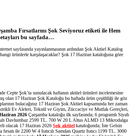
şamba Fırsatlarını Şok Seviyoruz etiketi ile Hem
detayları bu sayfada…
 internet sayfasında yayınlanmasının ardından Şok Aktüel Katalog
hangi ürünlerle karşılaşacaklar? Şok 17 Haziran kataloğuna göre
mde Cepte Şok’ta sunulacak haftanın aktüel ürünleri incelemesine
mış olan 17 Haziran Şok Kataloğu bu haftada ürün çeşitliliği ile göz
plarının bulacağınız 17 Haziran Şok Aktüel kapsamında her zaman
ektrikli Ev Aleleri, Tekstil ve Giyim, Züccaciye ve Mutfak Gereçleri,
 Haziran 2026
Çarşamba kataloğu ilk sayfasında; 6 programlı Siyah
7 Siyah Davlumbaz 2599 TL. 700 W 20 L Altus ALMD 13 Mikrodalga
rli olacak 17 Haziran 2026
Şok aktüel
kataloğunda; İste Gelsin
a fırsatı ile 2200 W 4 Isıtıcılı Samdan Quartz Isıtıcı 1199 TL. 3000