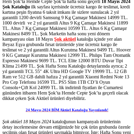
Hem Şok’ta Hemde Cepte Şok’ta hafta sonu geçerli
18 Mayıs 2024
Şok Kataloğu
ilk sayfası içerisinde ücretsiz kargo ile teslimat, kredi
kartına peşin fiyatına 6 taksit imkanı ile sizlere sunulacak 2 yıl
garantili 1200 devirli Samsung 9 Kg Çamaşır Makinesi 14999 TL.
1000 devirli ve 2 yıl garantili Altus 9 Kg Çamaşır Makinesi 11899
TL. Altus 7 Kg Çamaşır Makinesi 10599 TL. Altus 6 Kg Çamaşır
Makinesi 8499 TL.
Şok Marketin hafta sonu yeni dönem
kampanyası olan 18 Mayıs
Şok aktüel
kataloğu içinde yer alan
Beyaz Eşya grubunda fırsat ürünleride yine ücretsiz kargo ile
teslimat ve 2 yıl garantili Altus Kurutma Makinesi 9499 TL. Hoover
9 KG Çamaşır Kurutma Makinesi 12999 TL. Phılıps Tam Otomatik
Espresso Makinesi 9699 TL. TCL Elite 12000 BTU Duvar Tipi
Klima 21499 TL. Şok Hafta Sonu Kataloğu detaylarında ayrıca; 2
yıl garantili TCL 55″ 4K Ultra HD Google TV 19999 TL. 12 GB
Ram ve 512 GB dahili hafıza 2 yıl garantili Xiaomi Redmi Note 13
Pro Cep Telefonu 16599 TL. PS5 Slim 1TB CD’li Oyun
Consolu+Çift Kol 24999 TL.
lik indirimli fiyatları ile
Cumartesi
gününden itibaren
Hem Şok’ta Hemde Cepte Şok’ta
geçerli olacak
dikkat çeken Şok Aktüel ürünleri diyebiliriz.
24 Mayıs 2024 BİM Aktüel Kataloğu Yayınlandı!
Şok aktüel 18 Mayıs 2024
kataloğunun kampanyalı ürünlerinin
detay incelemesine devam ettiğimizde bir çok ürün grubunda özenle
seçilmiş olan fırsat ürünleri saymakla bitmiyor. İşte; Hafta Sonu yeni