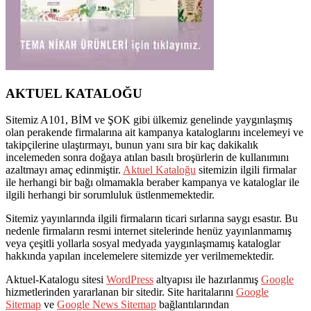
AKTUEL KATALOĞU
Sitemiz A101, BİM ve ŞOK gibi ülkemiz genelinde yaygınlaşmış
olan perakende firmalarına ait kampanya kataloglarını incelemeyi ve
takipçilerine ulaştırmayı, bunun yanı sıra bir kaç dakikalık
incelemeden sonra doğaya atılan basılı broşürlerin de kullanımını
azaltmayı amaç edinmiştir.
Aktuel Kataloğu
sitemizin ilgili firmalar
ile herhangi bir bağı olmamakla beraber kampanya ve kataloglar ile
ilgili herhangi bir sorumluluk üstlenmemektedir.
Sitemiz yayınlarında ilgili firmaların ticari sırlarına saygı esastır. Bu
nedenle firmaların resmi internet sitelerinde henüz yayınlanmamış
veya çeşitli yollarla sosyal medyada yaygınlaşmamış kataloglar
hakkında yapılan incelemelere sitemizde yer verilmemektedir.
Aktuel-Katalogu sitesi
WordPress
altyapısı ile hazırlanmış
Google
hizmetlerinden yararlanan bir sitedir. Site haritalarını
Google
Sitemap
ve
Google News Sitemap
bağlantılarından