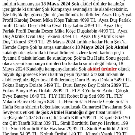
indirim kampanyası
18 Mayıs 2024 Şok
aktüel ürünler kataloğu
içeriğinde ki ürünler Şok Kampanya avantajları ile alabileceksiniz.
İşte büyük ilgi göreceğini düşündüümüz bu ürünler; Ayaz Duş Siyah
Profil Karolaj Desen Mika Köşe Takımı 4699 TL. Ayaz Duş Parlak
profil Damla Desen Mika Oval Duşakabin 4399 TL. Ayaz Duş
Parlak Profil Damla Desen Mika Köşe Duşakabin 4499 TL. Ayaz
Duş Akrilik Oval Duş Teknesi 3799 TL. Ayaz Duş Akrilik Kare
Duş Teknesi 3799 TL.
25 Mayıs 2024 tarihine kadar Hem Şok’ta
Hemde Cepte Şok’ta satışa sunulacak
18 Mayıs 2024 Şok Aktüel
kataloğu detaylarında ki fırsat ürünleri sizlere kredi kartına peşin
fiyatına 6 taksit imkanı ile sunuluyor. Şok’ta Bu Hafta Sonu geçerli
olacak yeni kampanya ürünleri bu kadarla sınırlı değil tabiki; 18
Mayıs 2024 Kataloğu kampanyalarında Şok
aktüel ürünler
olarak
büyük ilgi görecek kredi kartına peşin fiyatına 6 taksit imkanı ile
alabileceğiniz diğer fırsat ürünlerinde; Duru Banyo Dolabı 5499 TL.
Fokus Banyo Dolabı 5499 TL. Duru Banyo Boy Dolabı 2899 TL.
Fokus Banyo Boy Dolabı 2899 TL. FLY 3 Yollu Su Arıtıcı Çıkışlı
Evye Batarya 1649 TL. FLY Hill Robot Duş Seti 999 TL. FLY
Milano Banyo Batarya 849 TL.
Hem Şok’ta Hemde Cepte Şok’ta
Hafta Sonu sizlerin beğenisine sunulacak Cumartesi Fırsatlarını Şok
Seviyoruz etiketi ile
Şok Aktüel Kataloğu
diğer fırsat ürünleri
ise;Kaşmir 120×180 cm Çift Taraflı Kilim 599 TL. Kaşmir 80×150
cm Çift Taraflı Kilim 339 TL. Simli Bordürlü Banyo Havlusu 199
TL. Simli Bordürlü Yüz Havlusu 79,95 TL. Simli Bordürlü 2’li El
Havlusu 54,95 TL. Koltuk Örtüsü 149 TL. Klimalı Yastık 179 TL.