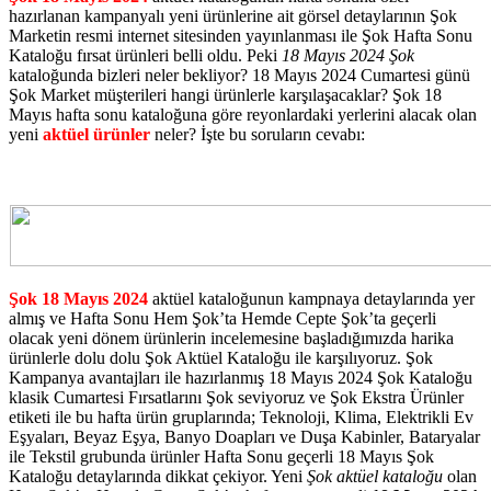
hazırlanan kampanyalı yeni ürünlerine ait görsel detaylarının Şok
Marketin resmi internet sitesinden yayınlanması ile Şok Hafta Sonu
Kataloğu fırsat ürünleri belli oldu. Peki
18 Mayıs 2024 Şok
kataloğunda bizleri neler bekliyor? 18 Mayıs 2024 Cumartesi günü
Şok Market müşterileri hangi ürünlerle karşılaşacaklar? Şok 18
Mayıs hafta sonu kataloğuna göre reyonlardaki yerlerini alacak olan
yeni
aktüel ürünler
neler? İşte bu soruların cevabı:
Şok 18 Mayıs 2024
aktüel kataloğunun kampnaya detaylarında yer
almış ve Hafta Sonu Hem Şok’ta Hemde Cepte Şok’ta geçerli
olacak yeni dönem ürünlerin incelemesine başladığımızda harika
ürünlerle dolu dolu Şok Aktüel Kataloğu ile karşılıyoruz. Şok
Kampanya avantajları ile hazırlanmış 18 Mayıs 2024 Şok Kataloğu
klasik Cumartesi Fırsatlarını Şok seviyoruz ve Şok Ekstra Ürünler
etiketi ile bu hafta ürün gruplarında; Teknoloji, Klima, Elektrikli Ev
Eşyaları, Beyaz Eşya, Banyo Doapları ve Duşa Kabinler, Bataryalar
ile Tekstil grubunda ürünler Hafta Sonu geçerli 18 Mayıs Şok
Kataloğu detaylarında dikkat çekiyor. Yeni
Şok aktüel kataloğu
olan