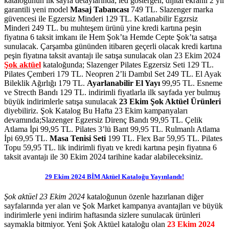
kataloğunun ilk sayfa detaylarında; led göstergeli, dijital ekranlı 2 yıl
garantili yeni model
Masaj Tabancası
749 TL. Slazenger marka
güvencesi ile Egzersiz Minderi 129 TL. Katlanabilir Egzrsiz
Minderi 249 TL. bu muhteşem ürünü yine kredi kartına peşin
fiyatına 6 taksit imkanı ile Hem Şok’ta Hemde Cepte Şok’ta satışa
sunulacak. Çarşamba gününden itibaren geçerli olacak kredi kartına
peşin fiyatına taksit avantajı ile satışa sunulacak olan 23 Ekim 2024
Şok aktüel
kataloğunda;
Slazenger Pilates Egzersiz Seti 129 TL.
Pilates Çemberi 179 TL. Neopren 2’li Dambıl Set 249 TL. El Ayak
Bileklik Ağırlığı 179 TL.
Ayarlanabilir El Yayı
99,95 TL. Esneme
ve Strecth Bandı 129 TL.
indirimli fiyatlarla ilk sayfada yer bulmuş
büyük indirimlerle satışa sunulacak
23 Ekim Şok Aktüel Ürünleri
diyebiliriz. Şok Katalog Bu Hafta 23 Ekim kampanyaları
devamında;Slazenger Egzersiz Direnç Bandı 99,95 TL. Çelik
Atlama İpi 99,95 TL. Pilates 3’lü Bant 99,95 TL. Rulmanlı Atlama
İpi 69,95 TL.
Masa Tenisi Seti
199 TL. Flex Bar 59,95 TL. Pilates
Topu 59,95 TL.
lik indirimli fiyatı ve kredi kartına peşin fiyatına 6
taksit avantajı ile 30 Ekim 2024 tarihine kadar alabileceksiniz.
29 Ekim 2024 BİM Aktüel Kataloğu Yayınlandı!
Şok aktüel 23 Ekim 2024
kataloğunun özenle hazırlanan diğer
sayfalarında yer alan ve Şok Market kampanya avantajları ve büyük
indirimlerle yeni indirim haftasında sizlere sunulacak ürünleri
saymakla bitmiyor. Yeni Şok Aktüel kataloğu olan
23 Ekim 2024