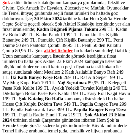
Şok
aktüel ürünler kataloğunun kampanya gruplarında; Tekstil ve
Giyim, Çok Amaçlı Ev Eşyaları, Züccaciye ve Mutfak, Oyuncaklar
ile Temel ihtiyaç grubunda seçili fırsat ürünleri bu haftada göz
dolduruyor. İşte;
30 Ekim 2024
tarihine kadar Hem Şok’ta Hemde
Cepte Şok’ta geçerli olacak Şok Aktüel Kataloğu içeriğinde yer alan
fırsat ürünlerinde;
Kadın Düğmeli Pijama Takımı
299 TL. Kadın
Ev Botu 249 TL. Kadın Panduf 199 TL. Pamuklu Tek Kişilik
Battaniye 249 TL. Pamuklu Çift Kişilik Battaniye 299 TL. Penti
Daime 50 den Pantolon Çorabı 39,95 TL. Penti 50 den Külotlu
Çorap 89,95 TL.
Şok
aktüel ürünler
bu kadarla sınırlı değil tabi ki;
Uzun zamandır kampanya listesinde görmek istediğiniz fırsat
ürünleri bu hafta Şok Aktüel 23 Ekim 2024 kampanya listesinde
büyük indirimler ve kredi kartına peşin fiyatına taksit imkanı ile
satışa sunulacak olan; Metaltex 2 Katlı Asılabilir Banyo Rafı 249
TL.
İki Katlı Banyo Köşe Rafı
269 TL. Raf Altı Sepet 199 TL.
My Mug Kupa Rafı 199 TL.
Yağ Sıçratmaz
89,95 TL. Kelepçeli
Pasta Kek Kalıbı 199 TL. Ayaklı Yedekli Tuvalet Kağıtlığı 249 TL.
Dikdörtgen Boton Paste Kek Kalıbı 199 TL. Easy Roll Kağıt Havlu
199 TL.
Şok Katalog Bu Hafta
kampanya listesinde ki bu hafta;
Hosse Çift Kulplu Döküm Tava 549 TL. Papilla Cingöz Tava 299
TL. Papilla Balıkmatik Tava 399 TL.
Papilla Ranger Krep Tava
169 TL. Papilla Radio Emoji Tava 219 TL.
Şok Aktüel 23 Ekim
2024
ürünleri olarak Çarşamba gününden itibaren
Hem Şok’ta
Hemde Cepte Şok’ta
sizlere
büyük indirimlerle Büyük indirimlerle
Temel ihtiyaç grubunda temel gıda, temizlik ve hijyen grubunda