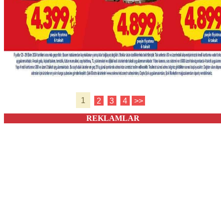
1
2
3
4
>>
REKLAMLAR