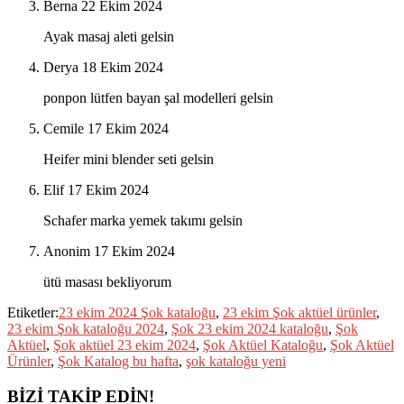
Berna
22 Ekim 2024
Ayak masaj aleti gelsin
Derya
18 Ekim 2024
ponpon lütfen bayan şal modelleri gelsin
Cemile
17 Ekim 2024
Heifer mini blender seti gelsin
Elif
17 Ekim 2024
Schafer marka yemek takımı gelsin
Anonim
17 Ekim 2024
ütü masası bekliyorum
Etiketler:
23 ekim 2024 Şok kataloğu
,
23 ekim Şok aktüel ürünler
,
23 ekim Şok kataloğu 2024
,
Şok 23 ekim 2024 kataloğu
,
Şok
Aktüel
,
Şok aktüel 23 ekim 2024
,
Şok Aktüel Kataloğu
,
Şok Aktüel
Ürünler
,
Şok Katalog bu hafta
,
şok kataloğu yeni
BİZİ TAKİP EDİN!