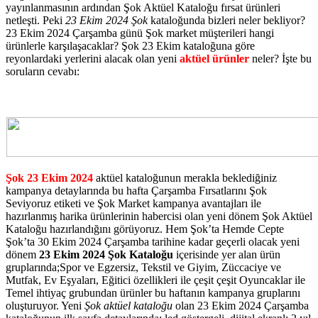
yayınlanmasının ardından Şok Aktüel Kataloğu fırsat ürünleri
netleşti. Peki
23 Ekim 2024 Şok
kataloğunda bizleri neler bekliyor?
23 Ekim 2024 Çarşamba günü Şok market müşterileri hangi
ürünlerle karşılaşacaklar? Şok 23 Ekim kataloğuna göre
reyonlardaki yerlerini alacak olan yeni
aktüel ürünler
neler? İşte bu
soruların cevabı:
Şok 23 Ekim 2024
aktüel kataloğunun merakla beklediğiniz
kampanya detaylarında bu hafta Çarşamba Fırsatlarını Şok
Seviyoruz etiketi ve Şok Market kampanya avantajları ile
hazırlanmış harika ürünlerinin habercisi olan yeni dönem Şok Aktüel
Kataloğu hazırlandığını görüyoruz. Hem Şok’ta Hemde Cepte
Şok’ta 30 Ekim 2024 Çarşamba tarihine kadar geçerli olacak yeni
dönem
23 Ekim 2024 Şok
Kataloğu
içerisinde yer alan ürün
gruplarında;Spor ve Egzersiz, Tekstil ve Giyim, Züccaciye ve
Mutfak, Ev Eşyaları, Eğitici özellikleri ile çeşit çeşit Oyuncaklar ile
Temel ihtiyaç grubundan ürünler bu haftanın kampanya gruplarını
oluşturuyor. Yeni
Şok aktüel kataloğu
olan 23 Ekim 2024 Çarşamba