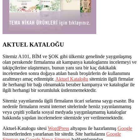
AKTUEL KATALOĞU
Sitemiz A101, BİM ve ŞOK gibi ülkemiz genelinde yaygınlaşmış
olan perakende firmalarına ait kampanya kataloglarını incelemeyi ve
takipçilerine ulaştırmayı, bunun yanı sıra bir kaç dakikalık
incelemeden sonra doğaya atılan basılı broşürlerin de kullanımını
azaltmayı amaç edinmiştir.
Aktuel Kataloğu
sitemizin ilgili firmalar
ile herhangi bir bağı olmamakla beraber kampanya ve kataloglar ile
ilgili herhangi bir sorumluluk üstlenmemektedir.
Sitemiz yayınlarında ilgili firmaların ticari sırlarına saygı esastır. Bu
nedenle firmaların resmi internet sitelerinde henüz yayınlanmamış
veya çeşitli yollarla sosyal medyada yaygınlaşmamış kataloglar
hakkında yapılan incelemelere sitemizde yer verilmemektedir.
Aktuel-Katalogu sitesi
WordPress
altyapısı ile hazırlanmış
Google
hizmetlerinden yararlanan bir sitedir. Site haritalarını
Google
Sitemap
ve
Google News Sitemap
bağlantılarından