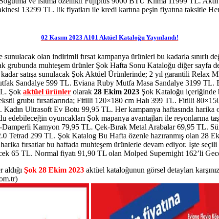
ğutma ve Isıtma özellikli Fujiplus 9000 BTU Klima 11999 TL. Aktif de
kinesi 13299 TL.
lik fiyatları ile kredi kartına peşin fiyatına taksi
02 Kasım 2023 A101 Aktüel Kataloğu Yayınlandı!
 sunulacak olan indirimli fırsat kampanya ürünleri bu kadarla sınırlı de
ncak grubunda muhteşem ürünler Şok Hafta Sonu Kataloğu diğer sayfa de
kadar satışa sunulacak Şok Aktüel Ürünlerinde; 2 yıl garantili Rela
utfak Sandalye 599 TL. Eviana Ruby Mutfa Masa Sandalye 3199 TL.
TL. Şok
aktüel ürünler
olarak
28 Ekim 2023
Şok Kataloğu içeriğinde 
stil grubu fırsatlarında; Fitilli 120×180 cm Halı 399 TL. Fitilli 80×
L. Kadın Ultrasoft Ev Botu 99,95 TL. Her kampanya haftasında harika 
mutlu edebileceğin oyuncakları Şok mapanya avantajları ile reyonlarına 
amperli Kamyon 79,95 TL. Çek-Bırak Metal Arabalar 69,95 TL. Sürp
 Tetrad 299 TL. Şok Katalog Bu Hafta özenle hazıranmış olan 28 Eki
 harika fırsatlar bu haftada muhteşem ürünlerle devam ediyor. İşte seçili
cek 65 TL. Normal fiyatı 91,90 TL olan Molped Supernight 162’li Gece Hi
er aldığı
Şok 28 Ekim 2023
aktüel kataloğunun görsel detayları karşın
om.tr)