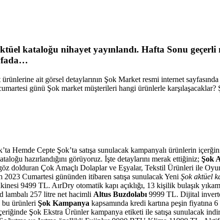
ktüel kataloğu nihayet yayınlandı. Hafta Sonu geçerl
ayfada…
 ürünlerine ait görsel detaylarının Şok Market resmi internet sayfasınd
umartesi günü Şok market müşterileri hangi ürünlerle karşılaşacaklar? 
’ta Hemde Cepte Şok’ta satışa sunulacak kampanyalı ürünlerin içerğini
ataloğu hazırlandığını görüyoruz. İşte detaylarını merak ettiğiniz;
Şok A
 göz dolduran Çok Amaçlı Dolaplar ve Eşyalar, Tekstil Ürünleri ile O
im 2023 Cumartesi gününden itibaren satışa sunulacak Yeni
Şok aktüel k
kinesi
9499 TL. AırDry otomatik kapı açıklığı, 13 kişilik bulaşık yıkama
lambalı 257 litre net hacimli
Altus Buzdolabı
9999 TL. Dijital inverte
k bu ürünleri
Şok Kampanya
kapsamında kredi kartına peşin fiyatına 6 t
eriğinde Şok Ekstra Ürünler kampanya etiketi ile satışa sunulacak indiri