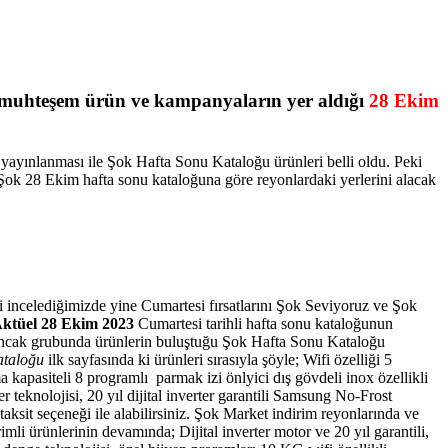
i muhteşem ürün ve kampanyaların yer aldığı
28 Ekim
a yayınlanması ile Şok Hafta Sonu Kataloğu ürünleri belli oldu. Peki
Şok 28 Ekim hafta sonu kataloğuna göre reyonlardaki yerlerini alacak
 incelediğimizde yine Cumartesi fırsatlarını Şok Seviyoruz ve Şok
ktüel 28 Ekim 2023
Cumartesi tarihli hafta sonu kataloğunun
yuncak grubunda ürünlerin buluştuğu Şok Hafta Sonu Kataloğu
ataloğu
ilk sayfasında ki ürünleri sırasıyla şöyle; Wifi özelliği 5
 kapasiteli 8 programlı parmak izi önlyici dış gövdeli inox özellikli
r teknolojisi, 20 yıl dijital inverter garantili Samsung No-Frost
aksit seçeneği ile alabilirsiniz.
Şok Market indirim reyonlarında ve
mli ürünlerinin devamında; Dijital inverter motor ve 20 yıl garantili,