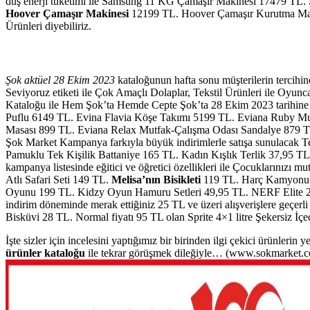
düş enerji tüketimi ile Samsung 11 KG Çamaşır Makinesi 17479 TL. So
Hoover Çamaşır Makinesi
12199 TL. Hoover Çamaşır Kurutma Ma
Ürünleri diyebiliriz.
Şok aktüel 28 Ekim 2023
kataloğunun hafta sonu müşterilerin tercihine
Seviyoruz etiketi ile Çok Amaçlı Dolaplar, Tekstil Ürünleri ile Oyu
Kataloğu ile Hem Şok’ta Hemde Cepte Şok’ta 28 Ekim 2023 tarihine 
Puflu 6149 TL. Evina Flavia Köşe Takımı 5199 TL. Eviana Ruby M
Masası 899 TL. Eviana Relax Mutfak-Çalışma Odası Sandalye 879 
Şok Market Kampanya farkıyla büyük indirimlerle satışa sunulacak Tek
Pamuklu Tek Kişilik Battaniye 165 TL. Kadın Kışlık Terlik 37,95 T
kampanya listesinde eğitici ve öğretici özellikleri ile Çocuklarınızı 
Atlı Safari Seti 149 TL.
Melisa’nın Bisikleti
119 TL. Harç Kamyonu-D
Oyunu 199 TL. Kidzy Oyun Hamuru Setleri 49,95 TL. NERF Elite 2.0
indirim döneminde merak ettiğiniz 25 TL ve üzeri alışverişlere geçerli
Bisküvi 28 TL. Normal fiyatı 95 TL olan Sprite 4×1 litre Şekersiz İçe
İşte sizler için incelesini yaptığımız bir birinden ilgi çekici ürünlerin y
ürünler kataloğu
ile tekrar görüşmek dileğiyle… (www.sokmarket.c