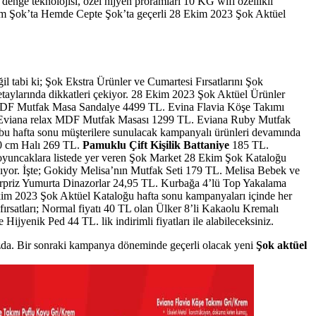
nge teknolojisi, özel hijyen proramları 10 KG wifi özellikli
tle Hem Şok’ta Hemde Cepte Şok’ta geçerli 28 Ekim 2023 Şok Aktüel
ğil tabi ki; Şok Ekstra Ürünler ve Cumartesi Fırsatlarını Şok
taylarında dikkatleri çekiyor. 28 Ekim 2023 Şok Aktüel Ürünler
x MDF Mutfak Masa Sandalye 4499 TL. Evina Flavia Köşe Takımı
 Eviana relax MDF Mutfak Masası 1299 TL. Eviana Ruby Mutfak
bu hafta sonu müşterilere sunulacak kampanyalı ürünleri devamında
150 cm Halı 269 TL.
Pamuklu Çift Kişilik Battaniye
185 TL.
oyuncaklara listede yer veren Şok Market 28 Ekim Şok Kataloğu
taşıyor. İşte; Gokidy Melisa’nın Mutfak Seti 179 TL. Melisa Bebek ve
riz Yumurta Dinazorlar 24,95 TL. Kurbağa 4’lü Top Yakalama
m 2023 Şok Aktüel Kataloğu hafta sonu kampanyaları içinde her
 fırsatları; Normal fiyatı 40 TL olan Ülker 8’li Kakaolu Kremalı
jyenik Ped 44 TL. lik indirimli fiyatları ile alabileceksiniz.
ızda. Bir sonraki kampanya döneminde geçerli olacak yeni
Şok aktüel