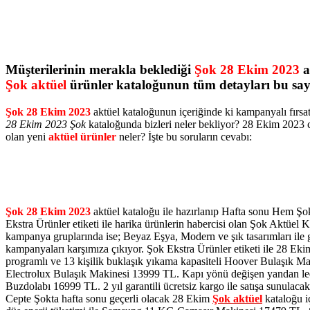
Müşterilerinin merakla beklediği
Şok 28 Ekim 2023
a
Şok aktüel
ürünler kataloğunun tüm detayları bu s
Şok 28 Ekim 2023
aktüel kataloğunun içeriğinde ki kampanyalı fırsat
28 Ekim 2023 Şok
kataloğunda bizleri neler bekliyor? 28 Ekim 2023 c
olan yeni
aktüel ürünler
neler? İşte bu soruların cevabı:
Şok 28 Ekim 2023
aktüel kataloğu ile hazırlanıp Hafta sonu Hem Şok
Ekstra Ürünler etiketi ile harika ürünlerin habercisi olan Şok Aktüel K
kampanya gruplarında ise; Beyaz Eşya, Modern ve şık tasarımları ile
kampanyaları karşımıza çıkıyor. Şok Ekstra Ürünler etiketi ile 28 Ek
programlı ve 13 kişilik buklaşık yıkama kapasiteli Hoover Bulaşık Ma
Electrolux Bulaşık Makinesi 13999 TL. Kapı yönü değişen yandan led 
Buzdolabı 16999 TL.
2 yıl garantili
ücretsiz kargo ile satışa sunulaca
Cepte Şokta hafta sonu
geçerli olacak 28 Ekim
Şok aktüel
kataloğu iç