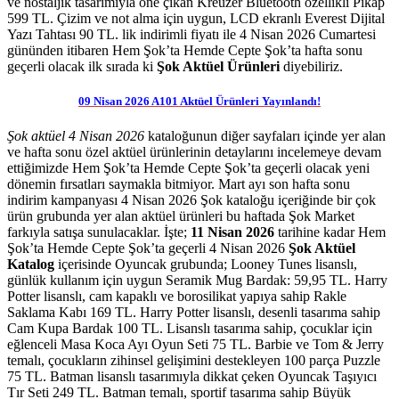
ve nostaljik tasarımıyla öne çıkan Kreuzer Bluetooth özellikli Pikap
599 TL. Çizim ve not alma için uygun, LCD ekranlı Everest Dijital
Yazı Tahtası 90 TL.
lik indirimli fiyatı ile 4 Nisan 2026 Cumartesi
gününden itibaren
Hem Şok’ta Hemde Cepte Şok’ta
hafta sonu
geçerli olacak ilk sırada ki
Şok Aktüel Ürünleri
diyebiliriz.
09 Nisan 2026 A101 Aktüel Ürünleri Yayınlandı!
Şok aktüel 4 Nisan 2026
kataloğunun diğer sayfaları içinde yer alan
ve hafta sonu özel aktüel ürünlerinin detaylarını incelemeye devam
ettiğimizde Hem Şok’ta Hemde Cepte Şok’ta geçerli olacak yeni
dönemin fırsatları saymakla bitmiyor. Mart ayı son hafta sonu
indirim kampanyası 4 Nisan 2026 Şok kataloğu içeriğinde bir çok
ürün grubunda yer alan aktüel ürünleri bu haftada Şok Market
farkıyla satışa sunulacaklar. İşte;
11 Nisan 2026
tarihine kadar Hem
Şok’ta Hemde Cepte Şok’ta geçerli
4 Nisan 2026
Şok
Aktüel
Katalog
içerisinde Oyuncak grubunda;
Looney Tunes lisanslı,
günlük kullanım için uygun Seramik Mug Bardak: 59,95 TL. Harry
Potter lisanslı, cam kapaklı ve borosilikat yapıya sahip Rakle
Saklama Kabı 169 TL. Harry Potter lisanslı, desenli tasarıma sahip
Cam Kupa Bardak 100 TL. Lisanslı tasarıma sahip, çocuklar için
eğlenceli Masa Koca Ayı Oyun Seti 75 TL. Barbie ve Tom & Jerry
temalı, çocukların zihinsel gelişimini destekleyen 100 parça Puzzle
75 TL. Batman lisanslı tasarımıyla dikkat çeken Oyuncak Taşıyıcı
Tır Seti 249 TL. Batman temalı, sportif tasarıma sahip Büyük