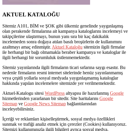
AKTUEL KATALOĞU
Sitemiz A101, BİM ve ŞOK gibi ülkemiz genelinde yaygınlaşmış
olan perakende firmalarına ait kampanya kataloglarını incelemeyi ve
takipçilerine ulaştırmayı, bunun yanı sıra bir kaç dakikalık
incelemeden sonra doğaya atılan basılı broşürlerin de kullanımını
azaltmayı amaç edinmiştir.
Aktuel Kataloğu
sitemizin ilgili firmalar
ile herhangi bir bağı olmamakla beraber kampanya ve kataloglar ile
ilgili herhangi bir sorumluluk üstlenmemektedir.
Sitemiz yayınlarında ilgili firmaların ticari sırlarına saygı esastır. Bu
nedenle firmaların resmi internet sitelerinde henüz yayınlanmamış
veya çeşitli yollarla sosyal medyada yaygınlaşmamış kataloglar
hakkında yapılan incelemelere sitemizde yer verilmemektedir.
Aktuel-Katalogu sitesi
WordPress
altyapısı ile hazırlanmış
Google
hizmetlerinden yararlanan bir sitedir. Site haritalarını
Google
Sitemap
ve
Google News Sitemap
bağlantılarından
inceleyebilirsiniz.
İçeriği ve reklamları kişiselleştirmek, sosyal medya özellikleri
sunmak ve trafiği analiz etmek için çerezler (Cookies) kullanıyoruz.
Sitemizi kullanımınızla ilgili bilgileri ayrıca sosyal medya,