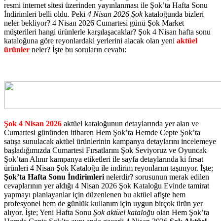
resmi internet sitesi üzerinden yayınlanması ile Şok’ta Hafta Sonu
İndirimleri belli oldu. Peki
4 Nisan 2026 Şok
kataloğunda bizleri
neler bekliyor? 4 Nisan 2026 Cumartesi günü Şok Market
müşterileri hangi ürünlerle karşılaşacaklar? Şok 4 Nisan hafta sonu
kataloğuna göre reyonlardaki yerlerini alacak olan yeni
aktüel
ürünler
neler? İşte bu soruların cevabı:
Şok 4 Nisan 2026
aktüel kataloğunun detaylarında yer alan ve
Cumartesi gününden itibaren Hem Şok’ta Hemde Cepte Şok’ta
satışa sunulacak aktüel ürünlerinin kampanya detaylarını incelemeye
başladığımızda Cumartesi Fırsatlarını Şok Seviyoruz ve Oyuncak
Şok’tan Alınır kampanya etiketleri ile sayfa detaylarında ki fırsat
ürünleri 4 Nisan Şok Kataloğu ile indirim reyonlarını taşınıyor. İşte;
Şok’ta Hafta Sonu İndirimleri
nelerdir? sorusunun merak edilen
cevaplarının yer aldığı 4 Nisan 2026 Şok Kataloğu Evinde tamirat
yapmayı planlayanlar için düzenlenen bu aktüel afişte hem
profesyonel hem de günlük kullanım için uygun birçok ürün yer
alıyor. İşte; Yeni Hafta Sonu
Şok aktüel kataloğu
olan Hem Şok’ta