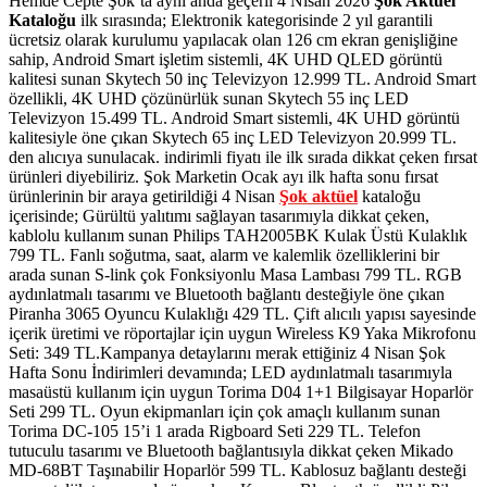
Hemde Cepte Şok’ta aynı anda geçerli 4 Nisan 2026
Şok Aktüel
Kataloğu
ilk sırasında; Elektronik kategorisinde 2 yıl garantili
ücretsiz olarak kurulumu yapılacak olan 126 cm ekran genişliğine
sahip, Android Smart işletim sistemli, 4K UHD QLED görüntü
kalitesi sunan Skytech 50 inç Televizyon 12.999 TL. Android Smart
özellikli, 4K UHD çözünürlük sunan Skytech 55 inç LED
Televizyon 15.499 TL. Android Smart sistemli, 4K UHD görüntü
kalitesiyle öne çıkan Skytech 65 inç LED Televizyon 20.999 TL.
den alıcıya sunulacak.
indirimli fiyatı ile ilk sırada dikkat çeken fırsat
ürünleri diyebiliriz.
Şok Marketin Ocak ayı ilk hafta sonu fırsat
ürünlerinin bir araya getirildiği 4 Nisan
Şok aktüel
kataloğu
içerisinde;
Gürültü yalıtımı sağlayan tasarımıyla dikkat çeken,
kablolu kullanım sunan Philips TAH2005BK Kulak Üstü Kulaklık
799 TL. Fanlı soğutma, saat, alarm ve kalemlik özelliklerini bir
arada sunan S-link çok Fonksiyonlu Masa Lambası 799 TL. RGB
aydınlatmalı tasarımı ve Bluetooth bağlantı desteğiyle öne çıkan
Piranha 3065 Oyuncu Kulaklığı 429 TL. Çift alıcılı yapısı sayesinde
içerik üretimi ve röportajlar için uygun Wireless K9 Yaka Mikrofonu
Seti: 349 TL.Kampanya detaylarını merak ettiğiniz 4 Nisan Şok
Hafta Sonu İndirimleri devamında; LED aydınlatmalı tasarımıyla
masaüstü kullanım için uygun Torima D04 1+1 Bilgisayar Hoparlör
Seti 299 TL. Oyun ekipmanları için çok amaçlı kullanım sunan
Torima DC-105 15’i 1 arada Rigboard Seti 229 TL. Telefon
tutuculu tasarımı ve Bluetooth bağlantısıyla dikkat çeken Mikado
MD-68BT Taşınabilir Hoparlör 599 TL. Kablosuz bağlantı desteği