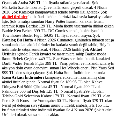
Oyuncak Araba 249 TL. lik
fiyatla raflarda yer alacak.
Şok
Marketin özenle hazırladığı ve hafta sonu geçerli olacak 4 Nisan
2026 Şok Kataloğu kampanyaları içinde büyük ilgi görecek
Şok
aktüel ürünler
bu haftada beklentilerinizi fazlasıyla karşılayacaktır.
İşte; Şok’ta satışa sunulan
Harry Potter lisanslı, karakter temalı
seramik Kupa Bardak 129 TL. Moda ikonu tasarımıyla dikkat çeken
Barbie Ken Bebek 399 TL. DC Comics temalı, koleksiyonluk
Townhouse Buster Figür 69,95 TL.
fiyat etiketi taşıyor.
Şok
Katalog Bu Hafta
4 Nisan 2026 Cumartesi gününden itibaren satışa
sunulacak olan aktüel ürünler bu kadarla sınırlı değil tabiki; Büyük
indirimlerle satışa sunulacak 4 Nisan 2026 tarihli
Şok Aktüel
Ürünler
içinde;
Farklı kıyafet ve tasarımlara sahip Barbie moda
ikonu Bebek Çeşitleri 449 TL. Star Wars serisinin ikonik karakteri
Darth Vader Temalı Figür 399 TL. Yarış pistleri ve hızlandırıcılarıyla
aksiyon dolu oyun deneyimi sunan Hot Wheels enerji Pisti Yarış Seti
999 TL
’ den satışa çıkıyor.
Şok Hafta Sonu İndirimleri arasında
Kasa Arkası İndirimleri
kampanya etiketi ile hazırlanmış olan
aktüel ürünler içinde;
Normal fiyatı ile 189,95 TL olan Kahve
Dünyası Bol Sütlü Çikolata 45 TL. Normal fiyatı 299 TL olan
Palmolive 500 ml Duş Jeli 125 TL. Normal fiyatı 299 TL olan
Tchibo Gold Selectiıon Kahve 179 TL.
Normal fiyatı 139 TL olan
Peros Soft Konsantre Yumuşatıcı 60 TL. Normal fiyatı 379 TL olan
Persil jel deterjan sıvı yıkama ürünü 3 litrelik ambalajıyla 165 TL.
bu fırsat ürünleri yine indirimli fiyatları ile 4 Nisan 2026 Şok Aktüel
Ürünleri olarak satışa sunulacaklar.