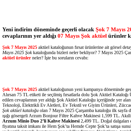
Yeni indirim döneminde geçerli olacak
Şok 7 Mayıs 2
cevaplarının yer aldığı
07 Mayıs Şok aktüel
ürünler k
Şok 7 Mayıs 2025
aktüel kataloğunun fırsat ürünlerine ait görsel d
Mayıs 2025 Şok
kataloğunda bizleri neler bekliyor? 7 Mayıs 2025 Çar
aktüel ürünler
neler? İşte bu soruların cevabı:
Şok 7 Mayıs 2025
aktüel kataloğunun yeni kampanya döneminde geçerl
Alırsan 75 TL etiketi ile seçilmiş fırsatlarla dolu Şok Aktüel Katalo
edilen cevaplarının yer aldığı Şok Aktüel Kataloğu içeriğinde yer 
Teknoloji, Elektrikli Ev Aletleri, Ev Tekstil ve Giyim Ürünleri, Züccac
Şok aktüel kataloğu
olan 7 Mayıs 2025 Çarşamba kataloğu ilk sayfa det
ışığı gösergeli Arzum Bonjour Filtre Kahve Makinesi 1,599 TL. Akıllı 
Arzum Minio Duo 2’li Kahve Makinesi
2,499 TL. Doğal dalgaları 
fiyatına taksit imkanı ile Hem Şok’ta Hemde Cepte Şok’ta satışa sun