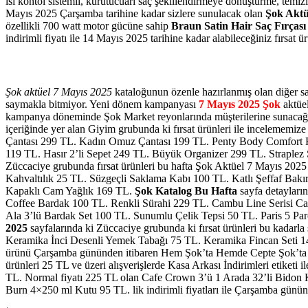
ısı kontöl sistemli, kurutucuarı saç şekillendirmeye dönüştürme, temizlen
Mayıs 2025 Çarşamba tarihine kadar sizlere sunulacak olan
Şok Aktü
özellikli 700 watt motor gücüne sahip
Braun Satin Hair Saç Fırçası
indirimli fiyatı ile 14 Mayıs 2025 tarihine kadar alabileceğiniz fırsat ü
Şok aktüel 7 Mayıs 2025
kataloğunun özenle hazırlanmış olan diğer sa
saymakla bitmiyor. Yeni dönem kampanyası
7 Mayıs 2025 Şok
aktüel
kampanya döneminde Şok Market reyonlarında müşterilerine sunacağı ü
içeriğinde yer alan Giyim grubunda ki fırsat ürünleri ile incelememi
Çantası 299 TL. Kadın Omuz Çantası 199 TL. Penty Body Comfort Ko
119 TL. Hasır 2’li Sepet 249 TL. Büyük Organizer 299 TL. Straplez
Züccaciye grubunda fırsat ürünleri bu hafta Şok Aktüel 7 Mayıs 2025 ka
Kahvaltılık 25 TL. Süzgeçli Saklama Kabı 100 TL. Katlı Şeffaf B
Kapaklı Cam Yağlık 169 TL.
Şok Katalog Bu Hafta
sayfa detayları
Coffee Bardak 100 TL. Renkli Sürahi 229 TL. Cambu Line Serisi 
Ala 3’lü Bardak Set 100 TL. Sunumlu Çelik Tepsi 50 TL. Paris 5 Pa
2025
sayfalarında ki Züccaciye grubunda ki fırsat ürünleri bu kadarl
Keramika İnci Desenli Yemek Tabağı 75 TL. Keramika Fincan Seti 
ürünü
Çarşamba gününden itibaren
Hem Şok’ta Hemde Cepte Şok’ta
ürünleri 25 TL ve üzeri alışverişlerde Kasa Arkası İndirimleri etiketi i
TL. Normal fiyatı 225 TL olan Cafe Crown 3’ü 1 Arada 32’li Bidon
Burn 4×250 ml Kutu 95 TL.
lik indirimli fiyatları ile Çarşamba günü