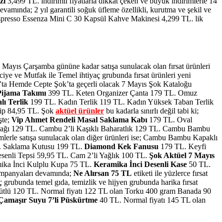
zı
3,499 TL.
indirimli fiyatlarla dikkat çeken ve büyük indirimlerle 14
amında; 2 yıl garantili soğuk üfleme özellikli, kurutma ve şekil ve
espresso Essenza Mini C 30 Kapsül Kahve Makinesi 4,299 TL.
lik
 Mayıs Çarşamba gününe kadar satışa sunulacak olan fırsat ürünleri
ye ve Mutfak ile Temel ihtiyaç grubunda fırsat ürünleri yeni
’ta Hemde Cepte Şok’ta geçerli olacak 7 Mayıs Şok Kataloğu
Pijama Takımı
399 TL. Keten Organizer Çanta 179 TL. Omuz
lı Terlik
199 TL. Kadın Terlik 119 TL. Kadın Yüksek Taban Terlik
lip 84,95 TL.
Şok
aktüel ürünler
bu kadarla sınırlı değil tabi ki;
şte;
Vip Ahmet Rendeli Masal Saklama Kabı
179 TL. Oval
bağı 129 TL. Cambu 2’li Kaşıklı Baharatlık 129 TL. Cambu Bambu
lerle satışa sunulacak olan diğer ürünleri ise; Cambu Bambu Kapaklı
L. Saklama Kutusu 199 TL.
Diamond Kek Fanusu
179 TL. Keyfi
esenli Tepsi 59,95 TL. Cam 2’li Yağlık 100 TL.
Şok Aktüel 7 Mayıs
ramika İnci Kulplu Kupa 75 TL.
Keramika İnci Desenli Kase
50 TL.
ampanyaları devamında;
Ne Alırsan 75 TL
etiketi ile yüzlerce fırsat
 grubunda temel gıda, temizlik ve hijyen grubunda harika fırsat
 Sütlü 120 TL. Normal fiyatı 122 TL olan Torku 400 gram Banada 90
Çamaşır Suyu 7’li Püskürtme
40 TL. Normal fiyatı 145 TL olan