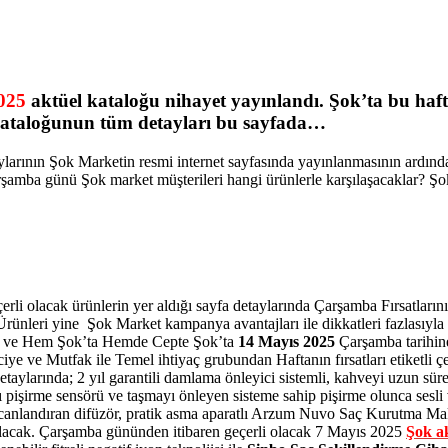
025
aktüel kataloğu nihayet yayınlandı. Şok’ta bu haf
ataloğunun tüm detayları bu sayfada…
etaylarının Şok Marketin resmi internet sayfasında yayınlanmasının ar
şamba günü Şok market müşterileri hangi ürünlerle karşılaşacaklar? Şok
i olacak ürünlerin yer aldığı sayfa detaylarında Çarşamba Fırsatlarını
ğı Ürünleri yine Şok Market kampanya avantajları ile dikkatleri fazlasıy
alan ve Hem Şok’ta Hemde Cepte Şok’ta
14 Mayıs 2025
Çarşamba tarihine
iye ve Mutfak ile Temel ihtiyaç grubundan Haftanın fırsatları etiketli ç
aylarında; 2 yıl garantili damlama önleyici sistemli, kahveyi uzun sü
pişirme sensörü ve taşmayı önleyen sisteme sahip pişirme olunca sesli 
canlandıran difüzör, pratik asma aparatlı Arzum Nuvo Saç Kurutma Mak
ulacak. Çarşamba gününden itibaren geçerli olacak 7 Mayıs 2025
Şok a