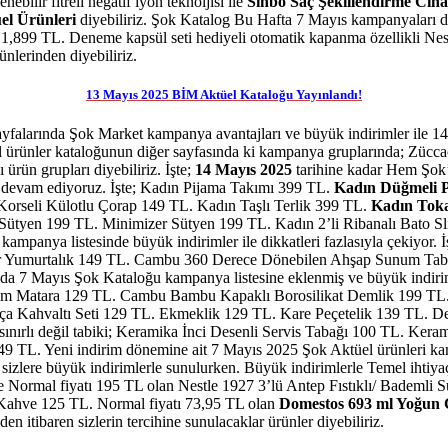
ebilir fitreli negatif iyon teknoljisi ile
Sinbo Saç Şekillendirme Ciha
el Ürünleri
diyebiliriz. Şok Katalog Bu Hafta 7 Mayıs kampanyaları dev
1,899 TL. Deneme kapsül seti hediyeli otomatik kapanma özellikli N
rünlerinden diyebiliriz.
13 Mayıs 2025 BİM Aktüel Kataloğu Yayınlandı!
yfalarında Şok Market kampanya avantajları ve büyük indirimler ile 14
 ürünler kataloğunun diğer sayfasında ki kampanya gruplarında; Züccaci
rün grupları diyebiliriz. İşte;
14 Mayıs 2025
tarihine kadar Hem Şok
ze devam ediyoruz. İşte; Kadın Pijama Takımı 399 TL.
Kadın Düğmeli 
rseli Külotlu Çorap 149 TL. Kadın Taşlı Terlik 399 TL.
Kadın Toka
 Sütyen 199 TL. Minimizer Sütyen 199 TL. Kadın 2’li Ribanalı Bato S
mpanya listesinde büyük indirimler ile dikkatleri fazlasıyla çekiyor. İ
akır Yumurtalık 149 TL. Cambu 360 Derece Dönebilen Ahşap Sunum Ta
nda 7 Mayıs Şok Kataloğu kampanya listesine eklenmiş ve büyük indirim
Cam Matara 129 TL. Cambu Bambu Kapaklı Borosilikat Demlik 199 T
rça Kahvaltı Seti 129 TL. Ekmeklik 129 TL. Kare Peçetelik 139 TL. D
a sınırlı değil tabiki; Keramika İnci Desenli Servis Tabağı 100 TL. Ke
149 TL.
Yeni indirim dönemine ait 7 Mayıs 2025 Şok Aktüel ürünleri k
sizlere
büyük indirimlerle sunulurken. Büyük indirimlerle Temel ihtiyaç
le
Normal fiyatı 195 TL olan Nestle 1927 3’lü Antep Fıstıklı/ Bademli
 Kahve 125 TL. Normal fiyatı 73,95 TL olan
Domestos 693 ml Yoğun 
nden itibaren
sizlerin tercihine sunulacaklar ürünler diyebiliriz.