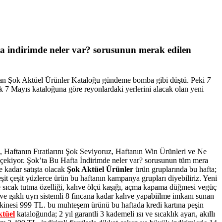
ta indirimde neler var? sorusunun merak edilen
dından Şok Aktüel Ürünler Kataloğu gündeme bomba gibi düştü. Peki
7
 7 Mayıs kataloğuna göre reyonlardaki yerlerini alacak olan yeni
, Haftanın Fıratlarını Şok Seviyoruz, Haftanın Win Ürünleri ve Ne
la çekiyor. Şok’ta Bu Hafta İndirimde neler var? sorusunun tüm mera
 kadar satışta olacak
Şok Aktüel
Ürünler
ürün gruplarında bu hafta;
eşit çeşit yüzlerce ürün bu haftanın kampanya grupları diyebiliriz. Yeni
re sıcak tutma özelliği, kahve ölçü kaşığı, açma kapama düğmesi vegüç
ve ışıklı uyrı sistemli 8 fincana kadar kahve yapabiilme imkanı sunan
inesi 999 TL. bu muhteşem ürünü bu haftada kredi kartına peşin
ktüel
kataloğunda; 2 yıl garantli 3 kademeli ısı ve sıcaklık ayarı, akıllı